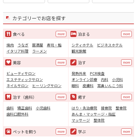
カテゴリーでお店を探す
食べる
泊まる
more
more
焼肉
うなぎ
居酒屋
寿司・鮨
シティホテル
ビジネスホテル
イタリア料理
ラーメン
観光旅館
美容
治す
more
more
ビューティサロン
発熱外来
PCR検査
エステティックサロン
オンライン診療
内科
小児科
ネイルサロン
ヒーリングサロン
眼科
皮膚科
耳鼻いんこう科
治す（歯科）
癒す
more
more
歯科
矯正歯科
小児歯科
はり・灸治療院
接骨院
整骨院
歯科口腔外科
あんま・マッサージ・指圧
マッサージ
整体院
ペットを飼う
学ぶ
more
more