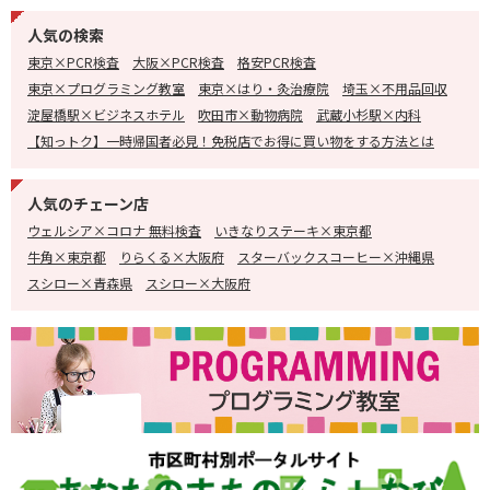
人気の検索
東京×PCR検査
大阪×PCR検査
格安PCR検査
東京×プログラミング教室
東京×はり・灸治療院
埼玉×不用品回収
淀屋橋駅×ビジネスホテル
吹田市×動物病院
武蔵小杉駅×内科
【知っトク】一時帰国者必見！免税店でお得に買い物をする方法とは
人気のチェーン店
ウェルシア×コロナ 無料検査
いきなりステーキ×東京都
牛角×東京都
りらくる×大阪府
スターバックスコーヒー×沖縄県
スシロー×青森県
スシロー×大阪府