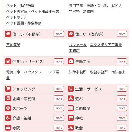
ペット
動物病院
専門学校
英語・英会話
ピアノ
ペット美容室・ペット用品小売業
学習塾
幼稚園
ペットホテル
ペット霊園・葬儀葬祭
住まい（不動産）
住まい（改築等）
more
more
不動産業
リフォーム
エクステリア工事業
工務店
住まい（サービス）
依頼する
more
more
電気工事
ハウスクリーニング業
法律事務所
税務事務所
司法書士
畳
ショッピング
生活・サービス
more
more
企業・事務所
遊ぶ
more
more
スポーツ
金融機関
more
more
介護・福祉
神社
more
more
寺院
教会
more
more