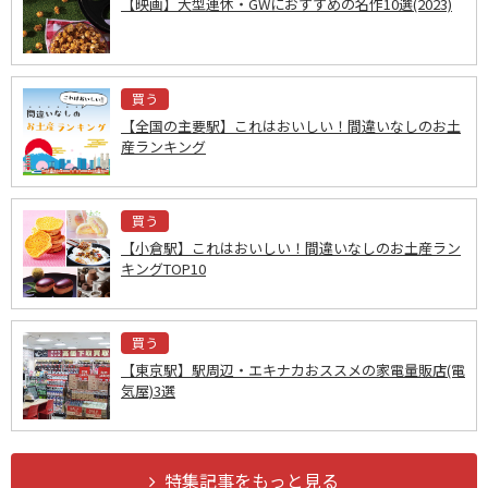
【映画】大型連休・GWにおすすめの名作10選(2023)
買う
【全国の主要駅】これはおいしい！間違いなしのお土
産ランキング
買う
【小倉駅】これはおいしい！間違いなしのお土産ラン
キングTOP10
買う
【東京駅】駅周辺・エキナカおススメの家電量販店(電
気屋)3選
特集記事をもっと見る