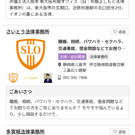
弁護士法人桃李 東大阪布施オフィス（旧：布施よしもと法律
事務所）は、東大阪市の玄関口、近鉄布施駅の北口徒歩2分、
イオンの裏にある法律...
さいとう法律事務所
追加
離婚、相続、パワハラ・セクハラ、
交通事故、借金問題などでお困りの
方をご存じありませんか
法律・会計関連
法律事務所
静岡県三島市 伊豆箱根鉄道駿豆線
三島広小路駅
055-941-7406
ごあいさつ
離婚、相続、パワハラ・セクハラ、交通事故、借金問題など
でお困りの方をご存じありませんか？ モヤモヤ悩んでいるよ
り、少し相談するだけで...
多賀城法律事務所
追加