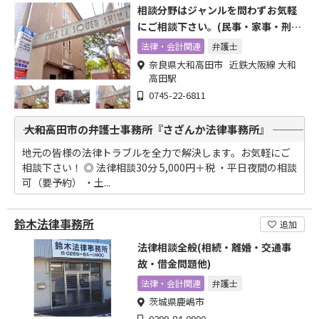
相談分野はジャンルを問わずお気軽
にご相談下さい。(民事・家事・刑
事・債務問題)
法律・会計関連
弁護士
奈良県大和高田市 近鉄大阪線 大和
高田駅
0745-22-6811
――― 大和高田市の弁護士事務所『さざんか法律事務所』 ―――
地元の皆様の法律トラブルを全力で解決します。お気軽にご
相談下さい！ ◎ 法律相談30分 5,000円＋税 ・平日夜間の相談
可（要予約） ・土...
鈴木法律事務所
追加
法律相談全般(相続・離婚・交通事
故・借金問題他)
法律・会計関連
弁護士
茨城県鹿嶋市
0299-84-0900