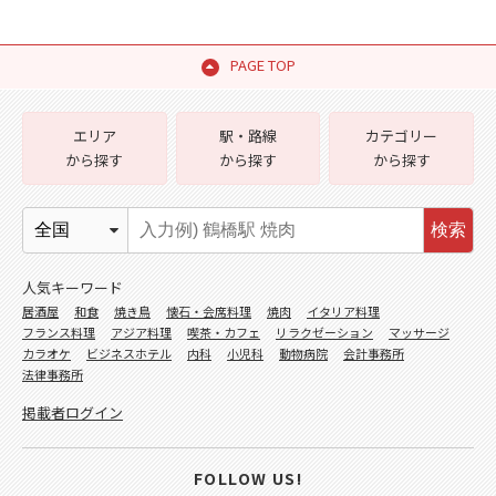
PAGE TOP
エリア
駅・路線
カテゴリー
から探す
から探す
から探す
検索
人気キーワード
居酒屋
和食
焼き鳥
懐石・会席料理
焼肉
イタリア料理
フランス料理
アジア料理
喫茶・カフェ
リラクゼーション
マッサージ
カラオケ
ビジネスホテル
内科
小児科
動物病院
会計事務所
法律事務所
掲載者ログイン
FOLLOW US!