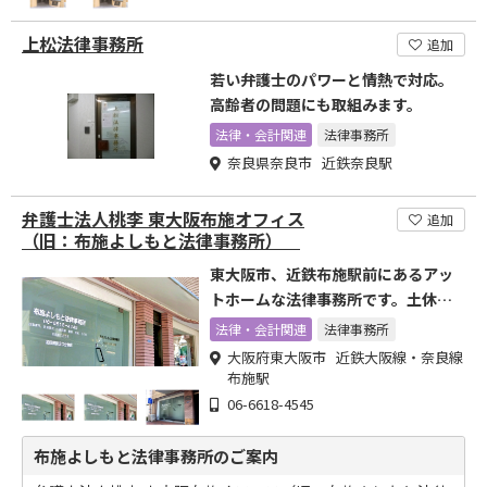
上松法律事務所
追加
若い弁護士のパワーと情熱で対応。
高齢者の問題にも取組みます。
法律・会計関連
法律事務所
奈良県奈良市 近鉄奈良駅
弁護士法人桃李 東大阪布施オフィス
追加
（旧：布施よしもと法律事務所）
東大阪市、近鉄布施駅前にあるアッ
トホームな法律事務所です。土休
日・夜間でも対応。
法律・会計関連
法律事務所
大阪府東大阪市 近鉄大阪線・奈良線
布施駅
06-6618-4545
布施よしもと法律事務所のご案内