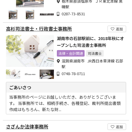
栃木県那須塩原市 ＪＲ東北本線 黒
磯駅
0287-73-8531
高杉司法書士・行政書士事務所
追加
湖南市の石部駅前に、2018年秋にオ
ープンした司法書士事務所
法律・会計関連
司法書士
滋賀県湖南市 JR西日本草津線 石部
駅
0748-78-0711
ごあいさつ
当事務所のページにお越しいただき、ありがとうございま
す。 当事務所では、相続手続き、各種登記、裁判所提出書類
作成はもちろん、新たな財...
さざんか法律事務所
追加