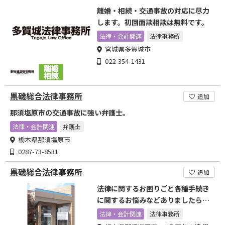
離婚・相続・交通事故の対応に尽力
します。初回面談相談は無料です。
法律・会計関連
法律事務所
宮城県多賀城市
022-354-1431
黒磯総合法律事務所
追加
那須塩原市の交通事故に強い弁護士。
法律・会計関連
弁護士
栃木県那須塩原市
0287-73-8531
黒磯総合法律事務所
追加
法律に関するお困りごと各種手続き
に関するお悩みなどありましたらま
ずはお気軽にご相談ください
法律・会計関連
法律事務所