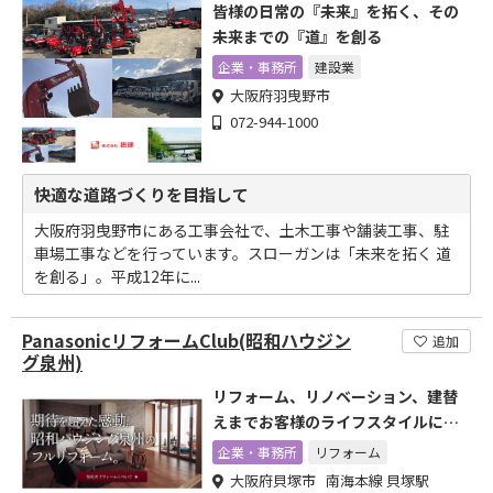
皆様の日常の『未来』を拓く、その
未来までの『道』を創る
企業・事務所
建設業
大阪府羽曳野市
072-944-1000
快適な道路づくりを目指して
大阪府羽曳野市にある工事会社で、土木工事や舗装工事、駐
車場工事などを行っています。スローガンは「未来を拓く 道
を創る」。平成12年に...
PanasonicリフォームClub(昭和ハウジン
追加
グ泉州)
リフォーム、リノベーション、建替
えまでお客様のライフスタイルに合
ったご提案を
企業・事務所
リフォーム
大阪府貝塚市 南海本線 貝塚駅