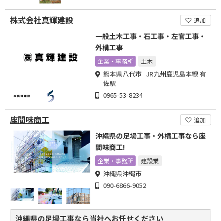
株式会社真輝建設
追加
一般土木工事・石工事・左官工事・
外構工事
企業・事務所
土木
熊本県八代市 JR九州鹿児島本線 有
佐駅
0965-53-8234
座間味商工
追加
沖縄県の足場工事・外構工事なら座
間味商工!
企業・事務所
建設業
沖縄県沖縄市
090-6866-9052
沖縄県の足場工事なら当社へお任せください