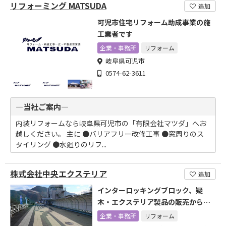
リフォーミング MATSUDA
追加
可児市住宅リフォーム助成事業の施
工業者です
企業・事務所
リフォーム
岐阜県可児市
0574-62-3611
―当社ご案内―
内装リフォームなら岐阜県可児市の「有限会社マツダ」へお
越しください。 主に ●バリアフリー改修工事 ●窓周りのス
タイリング ●水廻りのリフ...
株式会社中央エクステリア
追加
インターロッキングブロック、疑
木・エクステリア製品の販売から施
工まで
企業・事務所
リフォーム