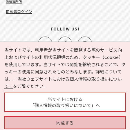
法律事務所
掲載者ログイン
FOLLOW US!
当サイトでは、利用者が当サイトを閲覧する際のサービス向
上およびサイトの利用状況把握のため、クッキー（Cookie）
を使用しています。当サイトでは閲覧を継続されることで、ク
e-NAVITA（イーナビタ）とは？
お気に入り
ヘルプ
ッキーの使用に同意されたものとみなします。詳細について
利用規約
個人情報の取り扱いについて
運営会社
は、
「当社ウェブサイトにおける個人情報の取り扱いについ
サイトマップ
広告掲載に関するお問い合わせ
て」
をご覧ください。
サイトの内容に関するお問い合わせ
当サイトにおける
「個人情報の取り扱いについて」へ
同意する
Copyright © HYOJITO.Co.,Ltd. All Rights Reserved.