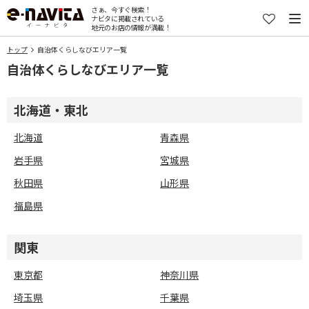
さぁ、今すぐ検索！
ナビタに掲載されている
地元のお店の情報が満載！
トップ
自治体くらしなびエリア一覧
自治体くらしなびエリア一覧
北海道・東北
北海道
青森県
岩手県
宮城県
秋田県
山形県
福島県
関東
東京都
神奈川県
埼玉県
千葉県