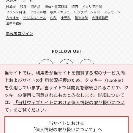
居酒屋
和食
焼き鳥
懐石・会席料理
焼肉
イタリア料理
フランス料理
アジア料理
喫茶・カフェ
リラクゼーション
マッサージ
カラオケ
ビジネスホテル
内科
小児科
動物病院
会計事務所
法律事務所
掲載者ログイン
FOLLOW US!
当サイトでは、利用者が当サイトを閲覧する際のサービス向
上およびサイトの利用状況把握のため、クッキー（Cookie）
を使用しています。当サイトでは閲覧を継続されることで、ク
e-NAVITA（イーナビタ）とは？
お気に入り
ヘルプ
ッキーの使用に同意されたものとみなします。詳細について
利用規約
個人情報の取り扱いについて
運営会社
は、
「当社ウェブサイトにおける個人情報の取り扱いについ
サイトマップ
広告掲載に関するお問い合わせ
て」
をご覧ください。
サイトの内容に関するお問い合わせ
当サイトにおける
「個人情報の取り扱いについて」へ