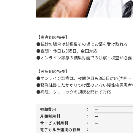
【患者側の特長】
●往診の場合は診察後その場でお薬を受け取れる
●夜間・休日も365日、全国対応
●オンライン診療の結果対面での診察・検査が必要
【医療側の特長】
●オンライン診療は、夜間休日も365日対応(内科・
●緊急往診したかかりつけ医のいない慢性疾患患者
●病院、クリニックの規模を問わず対応
初期費用
：
ー
月額利用料
：
ー
サービス利用料
：
ー
電子カルテ連携の有無
：
ー