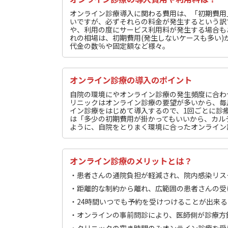
オンライン診療導入に関わる費用は、「初期費用
いですが、必ずそれらの料金が発生するという訳
や、利用の度にサービス利用料が発生する場合も
れの相場は、初期費用(発生しないケースも多い)が
代金の数％や固定額など様々。
オンライン診療の導入のポイント
自院の環境にやオンライン診療の発生頻度に合わ
リニックはオンライン診療の要望が多いから、毎
イン診療をはじめて導入するので、1回ごとに診
は「多少の初期費用が掛かってもいいから、カル
ように、自院をとりまく環境に合ったオンライン
オンライン診療のメリットとは？
・患者さんの通院負担が軽減され、院内感染リス
・距離的な制約から離れ、広範囲の患者さんの受
・24時間いつでも予約を受けつけることが出来る
・オンラインの事前問診により、医師側が診療方