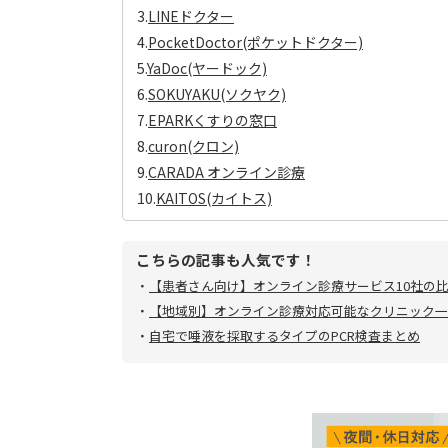
3.
LINEドクター
4.
PocketDoctor(ポケットドクター)
5.
YaDoc(ヤードック)
6.
SOKUYAKU(ソクヤク)
7.
EPARKくすりの窓口
8.
curon(クロン)
9.
CARADA オンライン診療
10.
KAITOS(カイトス)
こちらの記事も人気です！
・
【患者さん向け】オンライン診療サービス10社の
・
【地域別】オンライン診療対応可能なクリニック一
・
自宅で唾液を採取するタイプのPCR検査まとめ