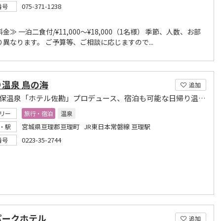
075-371-1238
番号
金≫ 一泊二食付/¥11,000～¥18,000（1名様） 季節、人数、お部
異なります。 ご予算等、ご相談に応じますので...
温泉 鳥の海
追加
仙台 秋保温泉「ホテル佐勘」プロデュース、宿泊も可能な日帰り温泉施設
リー
旅行・宿泊
温泉
宮城県亘理郡亘理町 JR東日本常磐線 亘理駅
・駅
0223-35-2744
番号
パークホテル
追加