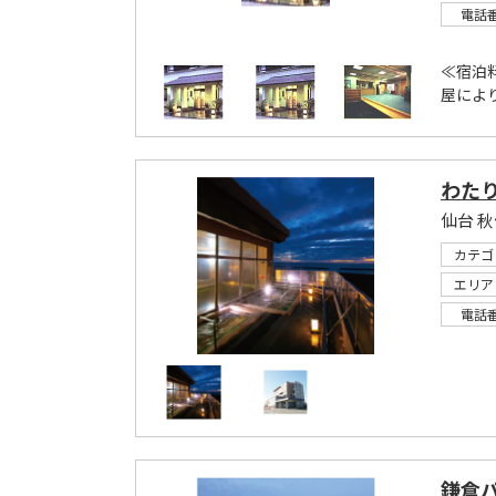
電話
≪宿泊料
屋により
わたり
カテゴ
エリア
電話
鎌倉