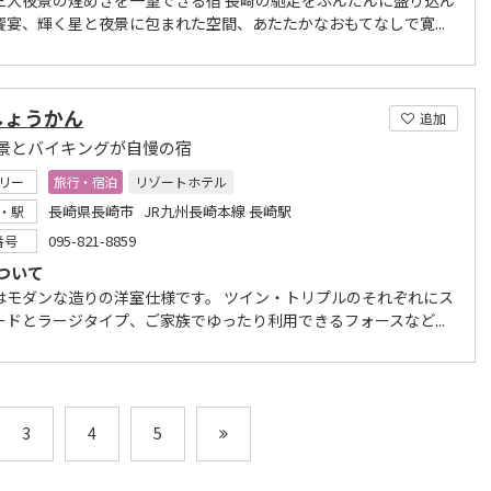
三大夜景の煌めきを一望できる宿 長崎の馳走をふんだんに盛り込ん
饗宴、輝く星と夜景に包まれた空間、あたたかなおもてなしで寛...
しょうかん
追加
景とバイキングが自慢の宿
リー
旅行・宿泊
リゾートホテル
長崎県長崎市 JR九州長崎本線 長崎駅
・駅
095-821-8859
番号
ついて
はモダンな造りの洋室仕様です。 ツイン・トリプルのそれぞれにス
ードとラージタイプ、ご家族でゆったり利用できるフォースなど...
3
4
5