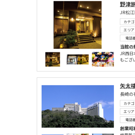
野津
カテゴ
エリア
電話
当館の
JR西
もござ
矢太
長崎の
カテゴ
エリア
電話
創業昭