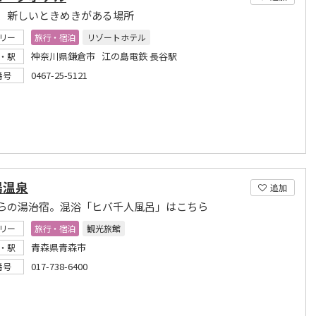
、新しいときめきがある場所
リー
旅行・宿泊
リゾートホテル
神奈川県鎌倉市 江の島電鉄 長谷駅
・駅
0467-25-5121
番号
湯温泉
追加
らの湯治宿。混浴「ヒバ千人風呂」はこちら
リー
旅行・宿泊
観光旅館
青森県青森市
・駅
017-738-6400
番号