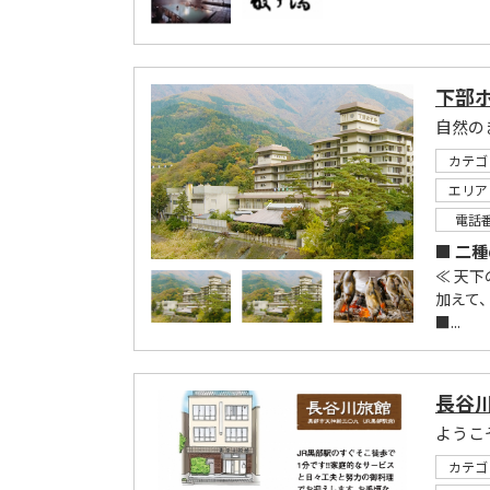
下部
自然の
カテゴ
エリア
電話
■ 二
≪ 天
加えて
■...
長谷
ようこ
カテゴ