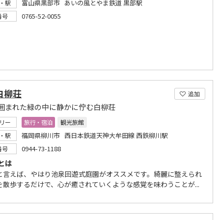
富山県黒部市 あいの風とやま鉄道 黒部駅
・駅
0765-52-0055
番号
白柳荘
追加
囲まれた緑の中に静かに佇む白柳荘
リー
旅行・宿泊
観光旅館
福岡県柳川市 西日本鉄道天神大牟田線 西鉄柳川駅
・駅
0944-73-1188
番号
とは
と言えば、やはり池泉回遊式庭園がオススメです。綺麗に整えられ
を散歩するだけで、心が癒されていくような感覚を味わうことが...