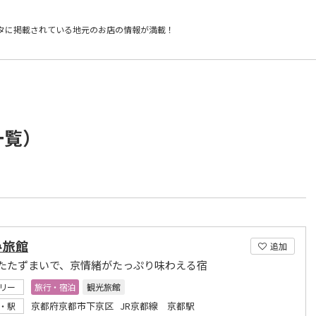
タに掲載されている
地元のお店の情報が満載！
一覧）
み旅館
追加
たたずまいで、京情緒がたっぷり味わえる宿
リー
旅行・宿泊
観光旅館
京都府京都市下京区 JR京都線 京都駅
・駅