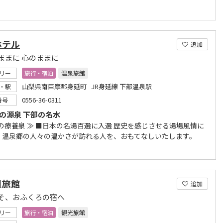
ホテル
追加
ままに 心のままに
リー
旅行・宿泊
温泉旅館
山梨県南巨摩郡身延町 JR身延線 下部温泉駅
・駅
0556-36-0311
番号
種の源泉 下部の名水
下の療養泉 ≫ ■日本の名湯百選に入選 歴史を感じさせる湯場風情に
、温泉郷の人々の温かさが訪れる人を、おもてなしいたします。
川旅館
追加
そ、おふくろの宿へ
リー
旅行・宿泊
観光旅館