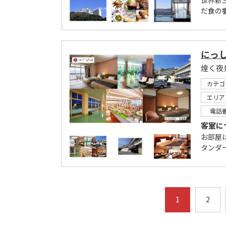
世界新
だ食の
にっ
煌く夜
カテゴ
エリア
電話
客室に
お部屋
タンダ
1
2