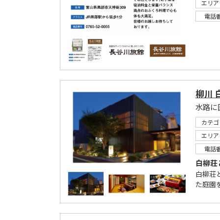
エリア
電話
柳川 
水路に
カテゴ
エリア
電話
白柳荘
白柳荘
た庭園