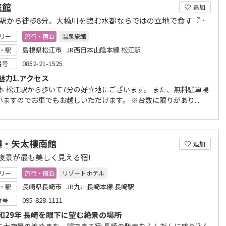
旅館
追加
JR松江駅から徒歩8分。大橋川を臨む水都ならではの立地で食す『山陰の旬』をご堪能ください。
リー
旅行・宿泊
温泉旅館
島根県松江市 JR西日本山陰本線 松江駅
・駅
0852-21-1525
番号
魅力1.アクセス
日本 松江駅から歩いて7分の好立地にございます。 また、無料駐車場
いますのでお車でもお越しいただけます。 ※台数に限りがあり...
樓・矢太樓南館
追加
夜景が最も美しく見える宿!
リー
旅行・宿泊
リゾートホテル
長崎県長崎市 JR九州長崎本線 長崎駅
・駅
095-828-1111
番号
和29年 長崎を眼下に望む絶景の場所