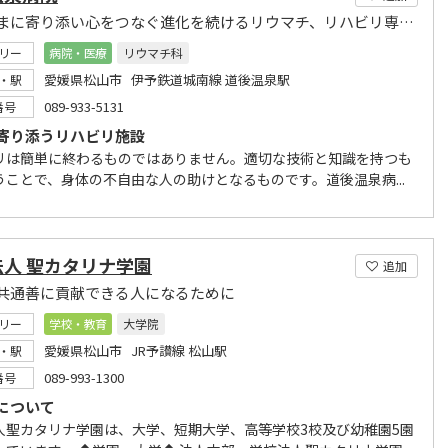
患者さまに寄り添い心をつなぐ進化を続けるリウマチ、リハビリ専門病院
リー
病院・医療
リウマチ科
愛媛県松山市 伊予鉄道城南線 道後温泉駅
・駅
089-933-5131
番号
寄り添うリハビリ施設
リは簡単に終わるものではありません。適切な技術と知識を持つも
うことで、身体の不自由な人の助けとなるものです。道後温泉病...
法人 聖カタリナ学園
追加
共通善に貢献できる人になるために
リー
学校・教育
大学院
愛媛県松山市 JR予讃線 松山駅
・駅
089-993-1300
番号
について
人聖カタリナ学園は、大学、短期大学、高等学校3校及び幼稚園5園