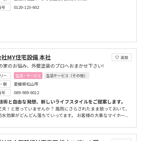
0120-123-602
番号
社MY住宅設備 本社
追加
の家のお悩み、外壁塗装のプロへおまかせ下さい!
リー
生活・サービス
生活サービス（その他）
愛媛県松山市
・駅
089-989-8012
番号
技術と自由な発想、新しいライフスタイルをご提案します。
丈夫！と思っていませんか？ 風雨にさらされたまま放っておいて、
防水効果がどんどん落ちていってます。 お客様の大事なマイホー...