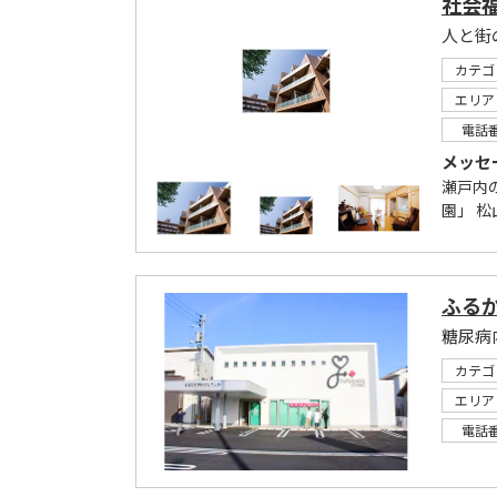
社会
人と街
カテゴ
エリア
電話
メッセ
瀬戸内
園」 松
ふる
糖尿病
カテゴ
エリア
電話