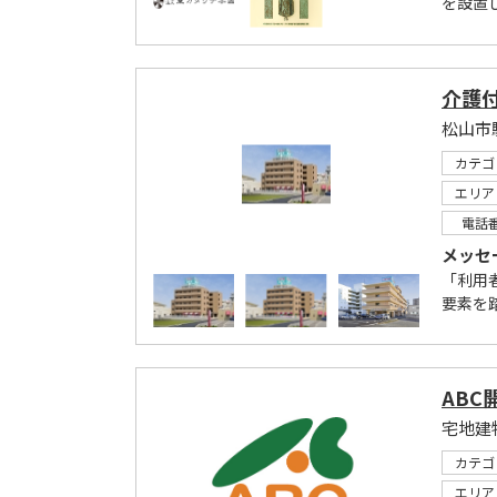
を設置し
介護
松山市
カテゴ
エリア
電話
メッセ
「利用
要素を
ABC
宅地建
カテゴ
エリア