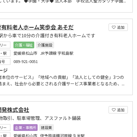
ています。 ◆学園・大学◆ 法人本部 学校法人聖カタリナ学園...
付有料老人ホーム笑歩会 あそだ
追加
駅から車で10分の介護付き有料老人ホームです
リー
介護・福祉
介護施設
愛媛県松山市 JR予讃線 宇和島駅
・駅
089-921-0051
番号
ージ
者本位のサービス」「地域への貢献」「法人としての健全」3つの
踏まえ、社会から必要とされる介護サービス事業者となるため、...
開発株式会社
追加
物取引、駐車場管理、アスファルト舗装
リー
企業・事務所
建設業
愛媛県松山市 伊予鉄道横河原線 久米駅
・駅