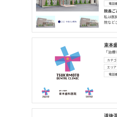
電話
院長ご
私は医
院など
束本
「治療
カテゴ
エリア
電話
道後