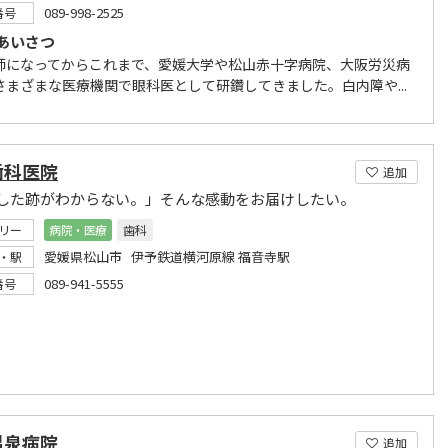
089-998-2525
番号
あいさつ
師になってからこれまで、愛媛大学や松山赤十字病院、大阪労災病
さまざまな医療機関で眼科医として研鑽してきました。白内障や...
歯科医院
追加
した跡がわからない。」そんな感動をお届けしたい。
リー
病院・医療
歯科
愛媛県松山市 伊予鉄道横河原線 福音寺駅
・駅
089-941-5555
番号
温泉病院
追加