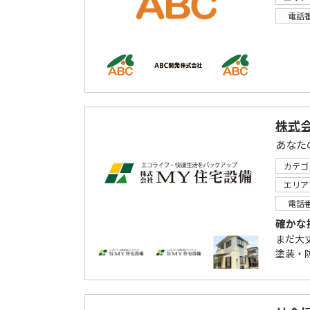
電話
株式会
あなた
カテゴ
エリア
電話
確かな
まだ大
塗装・