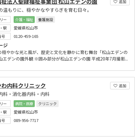
福祉法人聖隷福祉事業団 松山エデンの園
追加
の温もりに、穏やかなやすらぎを育む日々。
リー
介護・福祉
養護施設
愛媛県松山市
・駅
0120-459-165
番号
ージ
の穏やかな光と風が、歴史と文化を静かに育む舞台「松山エデンの
山エデンの園外観 ※囲み部分が松山エデンの園 平成20年7月撮影...
かわ内科クリニック
追加
内科・消化器内科・内科
リー
病院・医療
クリニック
愛媛県松山市
・駅
089-956-7717
番号