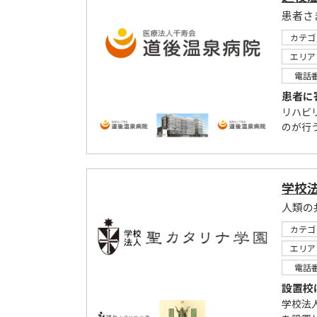
カテゴ
エリア
電話
患者に
リハビ
のが行
学校
人類の
カテゴ
エリア
電話
設置校
学校法