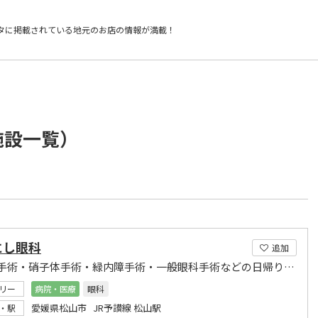
タに掲載されている
地元のお店の情報が満載！
施設一覧）
にし眼科
追加
白内障手術・硝子体手術・緑内障手術・一般眼科手術などの日帰り手術
リー
病院・医療
眼科
愛媛県松山市 JR予讃線 松山駅
・駅