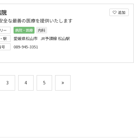
病院
追加
安全な最善の医療を提供いたします
リー
病院・医療
内科
愛媛県松山市 JR予讃線 松山駅
・駅
089-945-3351
番号
3
4
5