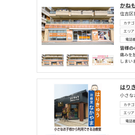
かね
カテゴ
エリア
電話
皆様の
痛みを
しまい
はり
小さな
カテゴ
エリア
電話