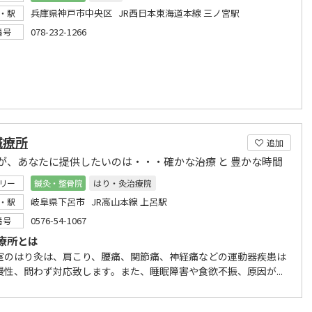
兵庫県神戸市中央区 JR西日本東海道本線 三ノ宮駅
・駅
078-232-1266
番号
鍼療所
追加
が、あなたに提供したいのは・・・確かな治療 と 豊かな時間
リー
鍼灸・整骨院
はり・灸治療院
岐阜県下呂市 JR高山本線 上呂駅
・駅
0576-54-1067
番号
療所とは
室のはり灸は、肩こり、腰痛、関節痛、神経痛などの運動器疾患は
慢性、問わず対応致します。また、睡眠障害や食欲不振、原因が...