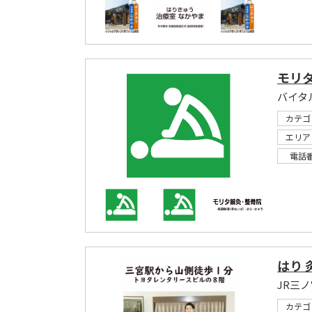
モリ
バイタ
カテゴ
エリア
電話
はり 
JR三ノ
カテゴ