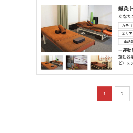
鍼灸
あなた
カテゴ
エリア
電話
―運動
運動器
ど）を
1
2