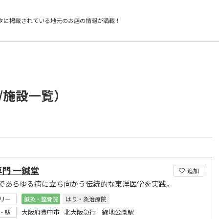
タに掲載されている
地元のお店の情報が満載！
/施設一覧）
門 一鍼堂
追加
であらゆる病に立ち向かう伝統的な東洋医学を実践。
リー
鍼灸・整骨院
はり・灸治療院
大阪府豊中市 北大阪急行 緑地公園駅
・駅