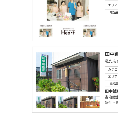
エリア
電話
田中
私たち
カテゴ
エリア
電話
田中鍼
当治療
急性・