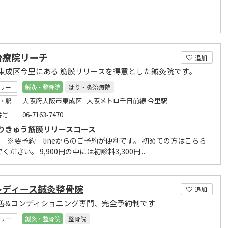
治療院リーチ
追加
東成区今里にある 筋膜リリースを得意とした鍼灸院です。
リー
鍼灸・整骨院
はり・灸治療院
大阪府大阪市東成区 大阪メトロ千日前線 今里駅
・駅
06-7163-7470
番号
りきゅう筋膜リリースコース
0円 ※要予約 lineからのご予約が便利です。 初めての方はこちら
ください。 9,900円の中には初診料3,300円...
レディース鍼灸整骨院
追加
善&コンディショニング専門、完全予約制です
リー
鍼灸・整骨院
整骨院