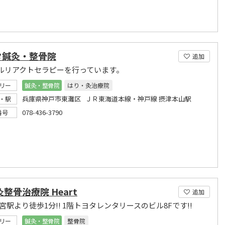
タ鍼灸・整骨院
追加
ルリアクトセラピーを行っています。
リー
鍼灸・整骨院
はり・灸治療院
兵庫県神戸市東灘区 ＪＲ東海道本線・神戸線 摂津本山駅
・駅
078-436-3790
番号
灸整骨治療院 Heart
追加
宮駅より徒歩1分!! 1階トヨタレンタリースのビル8Fです!!
リー
鍼灸・整骨院
整骨院