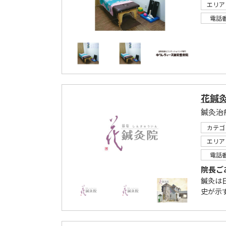
エリア
電話
花鍼
鍼灸治
カテゴ
エリア
電話
院長ご
鍼灸は
史が示