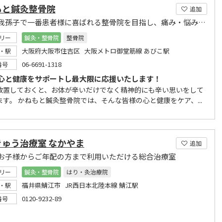
もと鍼灸整骨院
追加
住吉区我孫子で一番患者様に喜ばれる整骨院を目指し、痛み・悩みを解決する為に本気で治療します
リー
鍼灸・整骨院
整骨院
大阪府大阪市住吉区 大阪メトロ御堂筋線 あびこ駅
・駅
06-6691-1318
番号
心と健康をサポートし最大限に応援いたします！
放置しておくと、お体が辛いだけでなく精神的にも辛い思いをして
ます。 かねもと鍼灸整骨院では、そんな皆様の心と健康をケア、...
きゅう治療室 なかやま
追加
お子様からご年配の方まで利用いただける総合治療室
リー
鍼灸・整骨院
はり・灸治療院
福井県鯖江市 JR西日本北陸本線 鯖江駅
・駅
0120-9232-89
番号