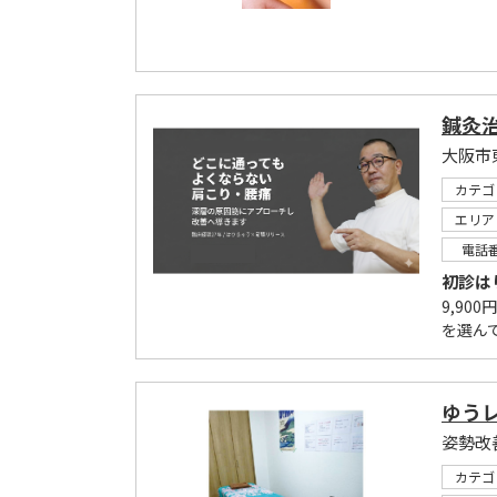
鍼灸
大阪市
カテゴ
エリア
電話
初診は
9,90
を選んで
ゆう
姿勢改
カテゴ