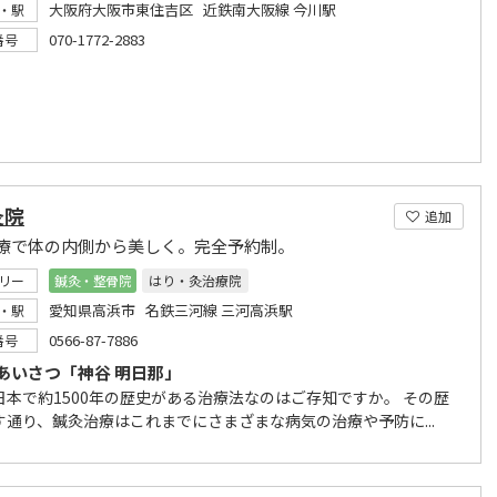
大阪府大阪市東住吉区 近鉄南大阪線 今川駅
・駅
070-1772-2883
番号
灸院
追加
療で体の内側から美しく。完全予約制。
リー
鍼灸・整骨院
はり・灸治療院
愛知県高浜市 名鉄三河線 三河高浜駅
・駅
0566-87-7886
番号
あいさつ「神谷 明日那」
日本で約1500年の歴史がある治療法なのはご存知ですか。 その歴
す通り、鍼灸治療はこれまでにさまざまな病気の治療や予防に...