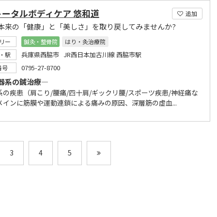
トータルボディケア 悠和道
追加
本来の「健康」と「美しさ」を取り戻してみませんか?
リー
鍼灸・整骨院
はり・灸治療院
兵庫県西脇市 JR西日本加古川線 西脇市駅
・駅
0795-27-8700
番号
器系の鍼治療―
系の疾患（肩こり/腰痛/四十肩/ギックリ腰/スポーツ疾患/神経痛な
メインに筋膜や運動連鎖による痛みの原因、深層筋の虚血...
3
4
5