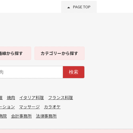
PAGE TOP
路線
から探す
カテゴリー
から探す
検索
理
焼肉
イタリア料理
フランス料理
ーション
マッサージ
カラオケ
病院
会計事務所
法律事務所