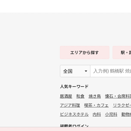
エリア
から探す
駅・
人気キーワード
居酒屋
和食
焼き鳥
懐石・会席料
アジア料理
喫茶・カフェ
リラクゼ
ビジネスホテル
内科
小児科
動物
掲載者ログイン