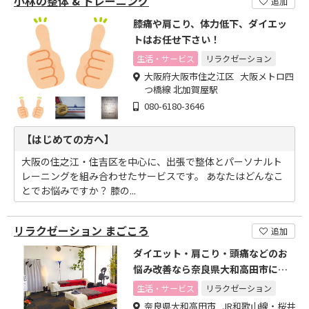
小林の整体 & トレーニング
追加
膝痛や肩こり、体力低下、ダイエッ
トはお任せ下さい！
生活・サービス
リラクゼーション
大阪府大阪市住之江区 大阪メトロ四
つ橋線 北加賀屋駅
080-6180-3646
【はじめての方へ】
大阪の住之江・住吉区を中心に、出張で整体とパーソナルト
レーニングを組み合わせたサービスです。 あなたはどんなこ
とでお悩みですか？ 膝の...
リラクゼーション まごころ
追加
ダイエット・肩こり・頭痛などのお
悩み改善なら奈良県大和高田市にあ
る気功整体院
生活・サービス
リラクゼーション
奈良県大和高田市 JR和歌山線・桜井