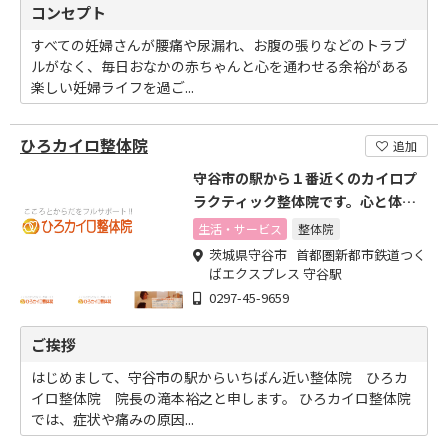
コンセプト
すべての妊婦さんが腰痛や尿漏れ、お腹の張りなどのトラブ
ルがなく、毎日おなかの赤ちゃんと心を通わせる余裕がある
楽しい妊婦ライフを過ご...
ひろカイロ整体院
追加
守谷市の駅から１番近くのカイロプ
ラクティック整体院です。心と体を
改善できます。
生活・サービス
整体院
茨城県守谷市 首都圏新都市鉄道つく
ばエクスプレス 守谷駅
0297-45-9659
ご挨拶
はじめまして、守谷市の駅からいちばん近い整体院 ひろカ
イロ整体院 院長の滝本裕之と申します。 ひろカイロ整体院
では、症状や痛みの原因...