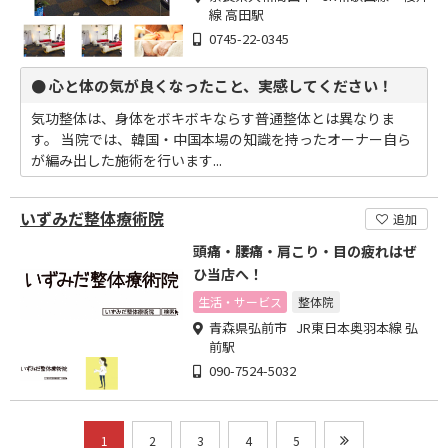
線 高田駅
0745-22-0345
● 心と体の気が良くなったこと、実感してください！
気功整体は、身体をボキボキならす普通整体とは異なりま
す。 当院では、韓国・中国本場の知識を持ったオーナー自ら
が編み出した施術を行います...
いずみだ整体療術院
追加
頭痛・腰痛・肩こり・目の疲れはぜ
ひ当店へ！
生活・サービス
整体院
青森県弘前市 JR東日本奥羽本線 弘
前駅
090-7524-5032
1
2
3
4
5