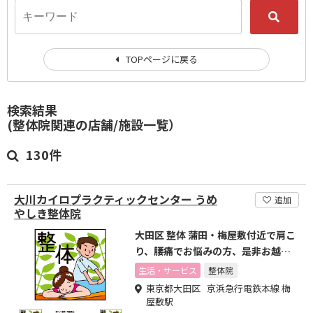
TOPページに戻る
検索結果
(整体院関連の店舗/施設一覧）
130件
大川カイロプラクティックセンター うめ
追加
やしき整体院
大田区 整体 蒲田・梅屋敷付近で肩こ
り、腰痛でお悩みの方、是非お越し
ください。
生活・サービス
整体院
東京都大田区 京浜急行電鉄本線 梅
屋敷駅