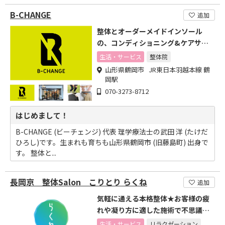
B-CHANGE
追加
整体とオーダーメイドインソール
の、コンディショニング&ケアサロ
ン
生活・サービス
整体院
山形県鶴岡市 JR東日本羽越本線 鶴
岡駅
070-3273-8712
はじめまして！
B-CHANGE (ビーチェンジ) 代表 理学療法士の武田 洋 (たけだ
ひろし)です。生まれも育ちも山形県鶴岡市 (旧藤島町) 出身で
す。 整体と...
長岡京 整体Salon こりとり らくね
追加
気軽に通える本格整体★お客様の疲
れや凝り方に適した施術で不思議な
位、ほぐれてきます★
生活・サービス
リラクゼーション