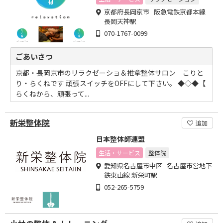
京都府長岡京市 阪急電鉄京都本線
長岡天神駅
070-1767-0099
ごあいさつ
京都・長岡京市のリラクゼーショ＆推拿整体サロン こりと
り・らくねです 頑張スイッチをOFFにして下さい。 ◆◇◆【
らくねから、頑張って...
新栄整体院
追加
日本整体師連盟
生活・サービス
整体院
愛知県名古屋市中区 名古屋市営地下
鉄東山線 新栄町駅
052-265-5759