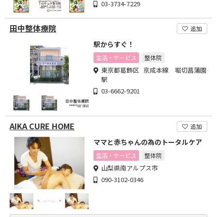
03-3734-7229
田中整体療院
追加
駅からすぐ！
生活・サービス
整体院
東京都葛飾区 京成本線 堀切菖蒲園
駅
03-6662-9201
AIKA CURE HOME
追加
ママと赤ちゃんの為のトータルケア
生活・サービス
整体院
山梨県南アルプス市
090-3102-0346