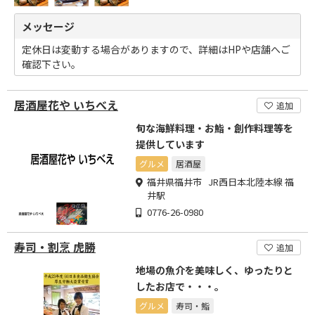
メッセージ
定休日は変動する場合がありますので、詳細はHPや店舗へご
確認下さい。
居酒屋花や いちべえ
追加
旬な海鮮料理・お鮨・創作料理等を
提供しています
グルメ
居酒屋
福井県福井市 JR西日本北陸本線 福
井駅
0776-26-0980
寿司・割烹 虎勝
追加
地場の魚介を美味しく、ゆったりと
したお店で・・・。
グルメ
寿司・鮨