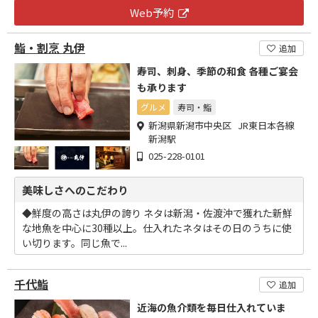
Web予約
鮨・割烹 丸伊
追加
寿司、刺身、季節の和食 各種ご宴会
も承ります
グルメ
寿司・鮨
新潟県新潟市中央区 JR東日本各線
新潟駅
025-228-0101
美味しさへのこだわり
◆鮮度の高さは丸伊の誇り ネタは新潟・佐渡沖で獲れた新鮮
な地魚を中心に30種以上。仕入れたネタはその日のうちに使
い切ります。同じ魚で...
千代鮨
追加
近海の魚介類を毎日仕入れていま