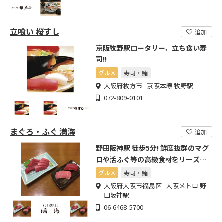
立喰い 桜すし
追加
京阪牧野駅ロータリー、立ち食い寿
司!!
グルメ
寿司・鮨
大阪府枚方市 京阪本線 牧野駅
072-809-0101
まぐろ・ふぐ 満海
追加
野田阪神駅 徒歩5分! 鮮度抜群のマグ
ロや活ふぐ等の高級食材をリーズナ
ブルにご提供!
グルメ
寿司・鮨
大阪府大阪市福島区 大阪メトロ 野
田阪神駅
06-6468-5700