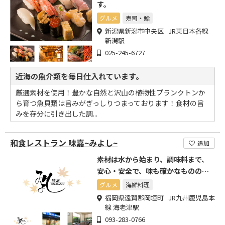
す。
グルメ
寿司・鮨
新潟県新潟市中央区 JR東日本各線
新潟駅
025-245-6727
近海の魚介類を毎日仕入れています。
厳選素材を使用！豊かな自然と沢山の植物性プランクトンか
ら育つ魚貝類は旨みがぎっしりつまっております！食材の旨
みを存分に引き出した調...
和食レストラン 味嘉~みよし~
追加
素材は水から始まり、調味料まで、
安心・安全で、味も確かなもののみ
を厳選
グルメ
海鮮料理
福岡県遠賀郡岡垣町 JR九州鹿児島本
線 海老津駅
093-283-0766