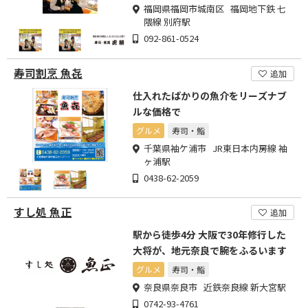
福岡県福岡市城南区 福岡地下鉄 七
隈線 別府駅
092-861-0524
寿司割烹 魚㐂
追加
仕入れたばかりの魚介をリーズナブ
ルな価格で
グルメ
寿司・鮨
千葉県袖ケ浦市 JR東日本内房線 袖
ヶ浦駅
0438-62-2059
すし処 魚正
追加
駅から徒歩4分 大阪で30年修行した
大将が、地元奈良で腕をふるいます
グルメ
寿司・鮨
奈良県奈良市 近鉄奈良線 新大宮駅
0742-93-4761