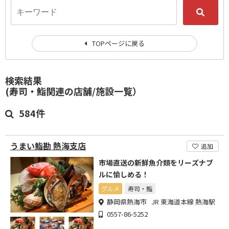
TOPページに戻る
検索結果
(寿司・鮨関連の店舗/施設一覧）
584件
うまい鮨勘 熱海支店
追加
市場直送の新鮮魚介類をリーズナブ
ルに愉しめる！
グルメ
寿司・鮨
静岡県熱海市 JR 東海道本線 熱海駅
0557-86-5252