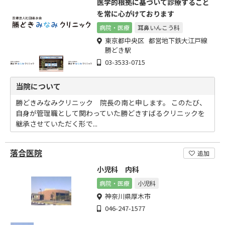
医学的根拠に基づいて診療すること
を常に心がけております
病院・医療
耳鼻いんこう科
東京都中央区 都営地下鉄大江戸線
勝どき駅
03-3533-0715
当院について
勝どきみなみクリニック 院長の南と申します。 このたび、
自身が管理職として関わっていた勝どきすばるクリニックを
継承させていただく形で...
落合医院
追加
小児科 内科
病院・医療
小児科
神奈川県厚木市
046-247-1577