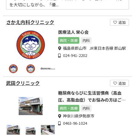
を大切にしながら、「優...
さかえ内科クリニック
追加
医療法人 栄心会
病院・医療
内科
福島県郡山市 JR東日本各線 郡山駅
024-941-2202
武田クリニック
追加
糖尿病ならびに生活習慣病（高血
圧、高脂血症）でお悩みの方はご相
談下さい。
病院・医療
内科
神奈川県伊勢原市
0463-96-1024