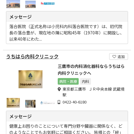
メッセージ
落合医院（正式名称は小児科内科落合医院です）は、初代院
長の落合豊が、現在地の隣に昭和45年（1970年）に開設し、
以来40年にわた...
うちはら内科クリニック
追加
三鷹市の内科消化器科ならうちはら
内科クリニックへ
病院・医療
内科
東京都三鷹市 ＪＲ中央本線 武蔵境
駅
0422-40-6180
メッセージ
健康上お困りのことについて専門分野や臓器に関係なく、ど
のようなことでもお気軽にご相談ください。 皆様との「絆」