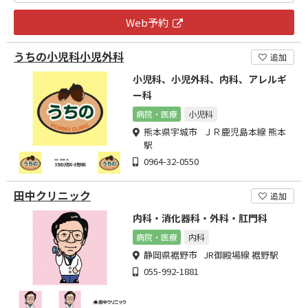
Web予約
うちの小児科小児外科
追加
小児科、小児外科、内科、アレルギ
ー科
病院・医療
小児科
熊本県宇城市 ＪＲ鹿児島本線 熊本
駅
0964-32-0550
田中クリニック
追加
内科・消化器科・外科・肛門科
病院・医療
内科
静岡県裾野市 JR御殿場線 裾野駅
055-992-1881