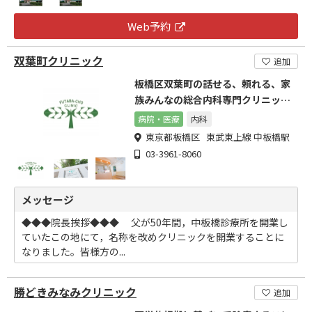
Web予約
双葉町クリニック
追加
板橋区双葉町の話せる、頼れる、家
族みんなの総合内科専門クリニック
です。
病院・医療
内科
東京都板橋区 東武東上線 中板橋駅
03-3961-8060
メッセージ
◆◆◆院長挨拶◆◆◆ 父が50年間，中板橋診療所を開業し
ていたこの地にて，名称を改めクリニックを開業することに
なりました。皆様方の...
勝どきみなみクリニック
追加