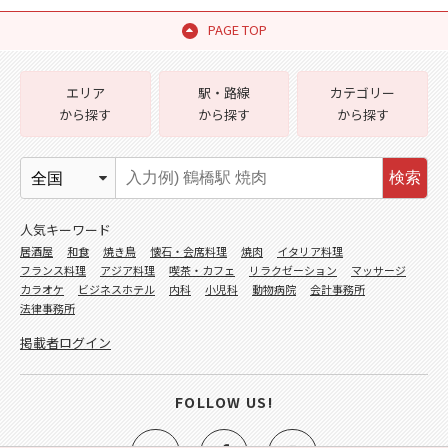
PAGE TOP
エリア
駅・路線
カテゴリー
から探す
から探す
から探す
検索
人気キーワード
居酒屋
和食
焼き鳥
懐石・会席料理
焼肉
イタリア料理
フランス料理
アジア料理
喫茶・カフェ
リラクゼーション
マッサージ
カラオケ
ビジネスホテル
内科
小児科
動物病院
会計事務所
法律事務所
掲載者ログイン
FOLLOW US!