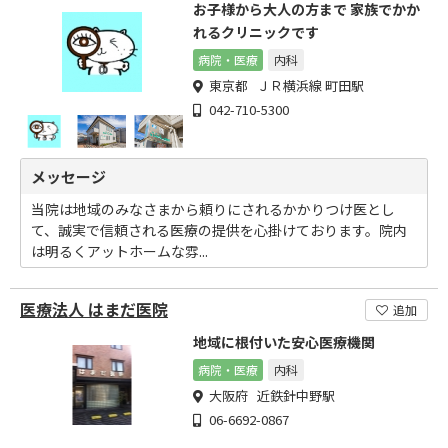
お子様から大人の方まで 家族でかか
れるクリニックです
病院・医療
内科
東京都 ＪＲ横浜線 町田駅
042-710-5300
メッセージ
当院は地域のみなさまから頼りにされるかかりつけ医とし
て、誠実で信頼される医療の提供を心掛けております。院内
は明るくアットホームな雰...
医療法人 はまだ医院
追加
地域に根付いた安心医療機関
病院・医療
内科
大阪府 近鉄針中野駅
06-6692-0867