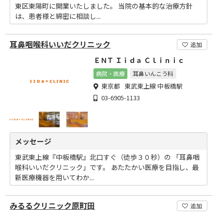
東区東陽町に開業いたしました。 当院の基本的な治療方針
は、患者様と綿密に相談し...
耳鼻咽喉科いいだクリニック
追加
ＥＮＴ Ｉｉｄａ Ｃｌｉｎｉｃ
病院・医療
耳鼻いんこう科
東京都 東武東上線 中板橋駅
03-6905-1133
メッセージ
東武東上線『中板橋駅』北口すぐ（徒歩３０秒）の 「耳鼻咽
喉科いいだクリニック」です。 あたたかい医療を目指し、最
新医療機器を用いてわか...
みるるクリニック原町田
追加