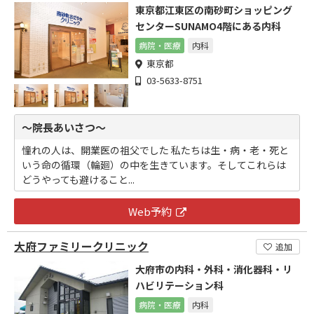
東京都江東区の南砂町ショッピング
センターSUNAMO4階にある内科
病院・医療
内科
東京都
03-5633-8751
～院長あいさつ～
憧れの人は、開業医の祖父でした 私たちは生・病・老・死と
いう命の循環（輪廻）の中を生きています。そしてこれらは
どうやっても避けること...
Web予約
大府ファミリークリニック
追加
大府市の内科・外科・消化器科・リ
ハビリテーション科
病院・医療
内科