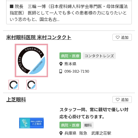
■ 院長 三輪 一博（日本産科婦人科学会専門医・母体保護法
指定医） 医師として一人でも多くの患者様の力になりたいと
いう志のもと、国立名古...
米村眼科医院 米村コンタクト
追加
病院・医療
コンタクトレンズ
熊本県
096-382-7190
上芝眼科
追加
スタッフ一同、常に親切で優しい対
応を心掛けております。
病院・医療
眼科
兵庫県 阪急 武庫之荘駅