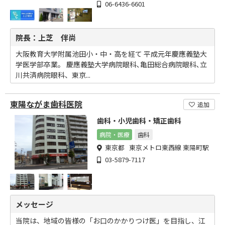
06-6436-6601
院長：上芝 伴尚
大阪教育大学附属池田小・中・高を経て 平成元年慶應義塾大
学医学部卒業。 慶應義塾大学病院眼科､亀田総合病院眼科､立
川共済病院眼科、東京...
東陽ながま歯科医院
追加
歯科・小児歯科・矯正歯科
病院・医療
歯科
東京都 東京メトロ東西線 東陽町駅
03-5879-7117
メッセージ
当院は、地域の皆様の「お口のかかりつけ医」を目指し、江