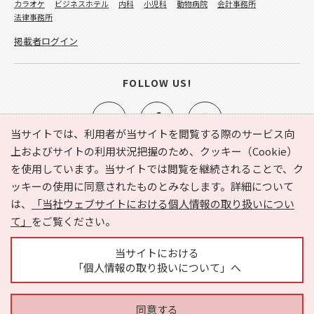
カラオケ
ビジネスホテル
内科
小児科
動物病院
会計事務所
法律事務所
掲載者ログイン
FOLLOW US!
当サイトでは、利用者が当サイトを閲覧する際のサービス向
上およびサイトの利用状況把握のため、クッキー（Cookie）
を使用しています。当サイトでは閲覧を継続されることで、ク
e-NAVITA（イーナビタ）とは？
お気に入り
ヘルプ
ッキーの使用に同意されたものとみなします。詳細について
利用規約
個人情報の取り扱いについて
運営会社
は、
「当社ウェブサイトにおける個人情報の取り扱いについ
サイトマップ
広告掲載に関するお問い合わせ
て」
をご覧ください。
サイトの内容に関するお問い合わせ
当サイトにおける
「個人情報の取り扱いについて」へ
同意する