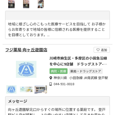
地域に根ざし心のこもった医療サービスを目指して お子様か
らお年寄りまで地域の皆様に信頼される医療を提供すること
を目標としております。...
フジ薬局 向ヶ丘遊園店
追加
川崎市麻生区・多摩区の小田急沿線
を中心に9店舗 ドラッグストア-フ
ジ薬局チェーン
病院・医療
薬局・ドラッグストア
神奈川県 小田急線 JR南武線 登戸駅
044-931-0018
メッセージ
向ヶ丘遊園駅北口からすぐの場所に位置する薬局です。 登戸
駅ビル店が移転し、より使いやすい店舗として生まれ変わり