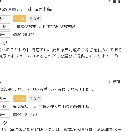
や
追加
んのお膝元、う料理の老舗
リー
グルメ
うなぎ
三重県伊勢市 ＪＲ 参宮線 伊勢市駅
・駅
0596-28-3064
番号
ージ
ぎへのこだわり】 当店では、愛知県三河産のうなぎを仕入れており
肉厚でボリュームのあるものだけを選びご提供しております。 う...
し
追加
代名詞 うなぎ・せいろ蒸しを味わうなら 川よし
リー
グルメ
うなぎ
福岡県柳川市 西鉄天神大牟田線 西鉄柳川駅
・駅
0944-72-2670
番号
ージ
使い丁寧に焼いた鰻に使うタレは、熊本から取り寄せる醤油をベー