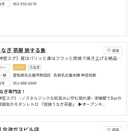
053-592-6178
番号
なぎ 茶屋 旅する象
追加
《熱田神宮スグ》皮はパリッと身はフワッと炭焼で焼き上げる絶品うなぎ!
リー
グルメ
うなぎ
愛知県名古屋市熱田区 名鉄名古屋本線 神宮前駅
・駅
052-888-8369
番号
うなぎ専門店！
神宮スグ》 ~ノスタルジックな街並みに佇む隠れ家~ 漆喰壁でBarの
囲気のモダンレトロ 『炭焼うなぎ茶屋』 ⁡ ▶︎オープンキ...
河 今池ガスビル店
追加