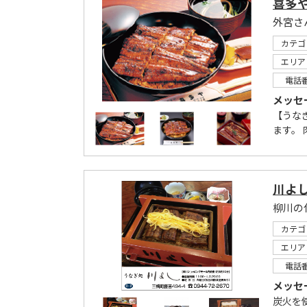
喜多
外宮さ
カテゴ
エリア
電話
メッセ
【うな
ます。 
川よ
柳川の
カテゴ
エリア
電話
メッセ
炭火を