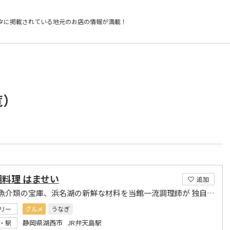
タに掲載されている
地元のお店の情報が満載！
覧）
料理 はませい
追加
豊富な魚介類の宝庫、浜名湖の新鮮な材料を当館一流調理師が 独自の調理方法で腕を振るいます
リー
グルメ
うなぎ
静岡県湖西市 JR弁天島駅
・駅