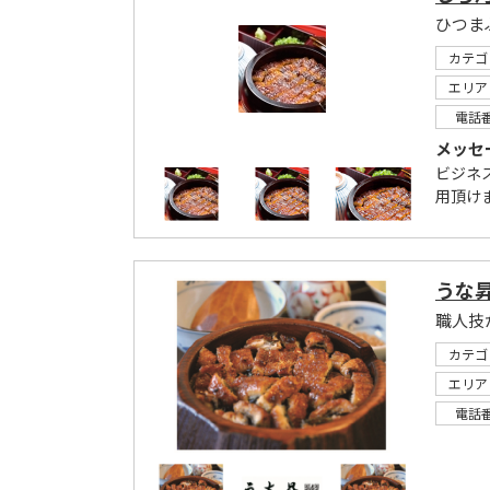
ひつま
カテゴ
エリア
電話
メッセ
ビジネ
用頂けま
うな
職人技
カテゴ
エリア
電話