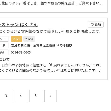
た秘伝のタレ。 香ばしさ、色ツヤ最高の鰻を是非、ご賞味下さい...
レストラン はくせん
追加
にくつろげる雰囲気のなかで美味しい料理をご提供致します。
リー
グルメ
うなぎ
茨城県日立市 JR東日本常磐線 常陸多賀駅
・駅
0294-33-0505
番号
ついて
、日立市の多賀地区に位置する「和風れすとらん はくせん」では、
にくつろげる雰囲気のなかで美味しい料理をご提供いたします。 ...
3
4
5