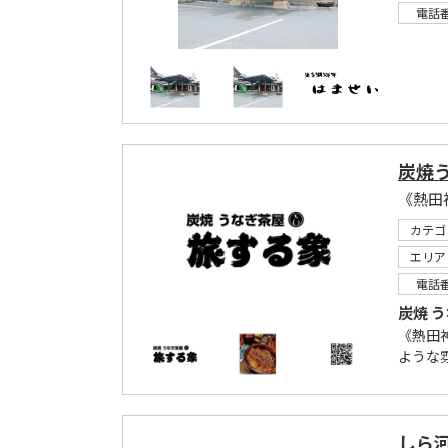
電話
炭焼う
カテゴ
エリア
電話
炭焼 
《熱田
ような雰
しら