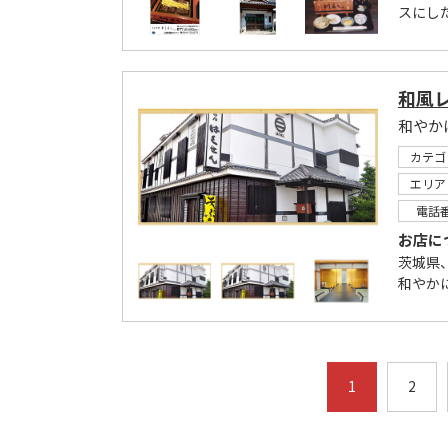
スにし
和風
和やか
カテゴ
エリア
電話
お店に
茨城県
和やか
1
2