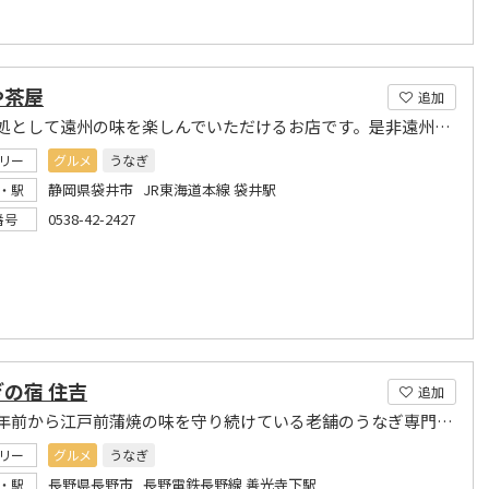
や茶屋
追加
遠州味処として遠州の味を楽しんでいただけるお店です。是非遠州の山海の味をご賞味下さい。
リー
グルメ
うなぎ
静岡県袋井市 JR東海道本線 袋井駅
・駅
0538-42-2427
番号
の宿 住吉
追加
５０余年前から江戸前蒲焼の味を守り続けている老舗のうなぎ専門店。
リー
グルメ
うなぎ
長野県長野市 長野電鉄長野線 善光寺下駅
・駅