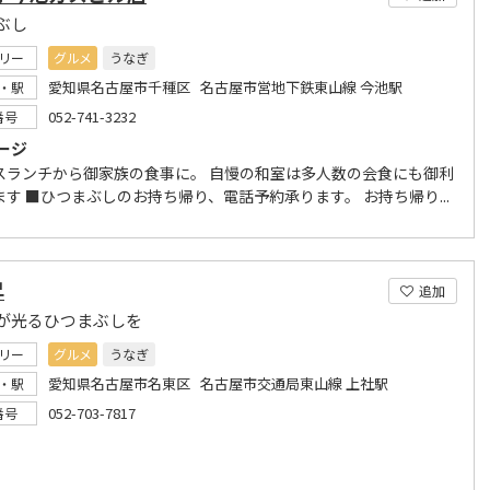
ぶし
リー
グルメ
うなぎ
愛知県名古屋市千種区 名古屋市営地下鉄東山線 今池駅
・駅
052-741-3232
番号
ージ
スランチから御家族の食事に。 自慢の和室は多人数の会食にも御利
す ■ひつまぶしのお持ち帰り、電話予約承ります。 お持ち帰り...
昇
追加
が光るひつまぶしを
リー
グルメ
うなぎ
愛知県名古屋市名東区 名古屋市交通局東山線 上社駅
・駅
052-703-7817
番号