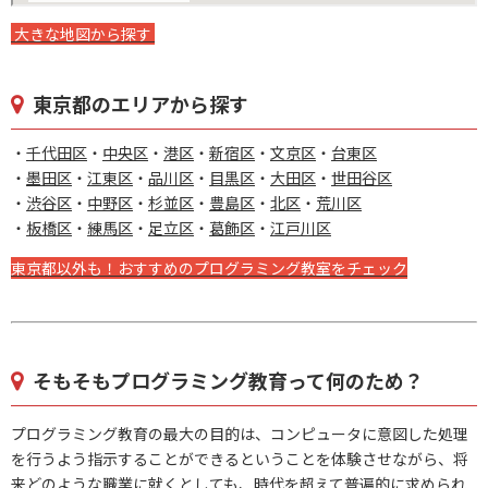
大きな地図から探す
東京都のエリアから探す
・
千代田区
・
中央区
・
港区
・
新宿区
・
文京区
・
台東区
・
墨田区
・
江東区
・
品川区
・
目黒区
・
大田区
・
世田谷区
・
渋谷区
・
中野区
・
杉並区
・
豊島区
・
北区
・
荒川区
・
板橋区
・
練馬区
・
足立区
・
葛飾区
・
江戸川区
東京都以外も！おすすめのプログラミング教室をチェック
そもそもプログラミング教育って何のため？
プログラミング教育の最大の目的は、コンピュータに意図した処理
を行うよう指示することができるということを体験させながら、将
来どのような職業に就くとしても、時代を超えて普遍的に求められ