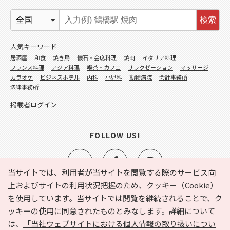
検索
人気キーワード
居酒屋
和食
焼き鳥
懐石・会席料理
焼肉
イタリア料理
フランス料理
アジア料理
喫茶・カフェ
リラクゼーション
マッサージ
カラオケ
ビジネスホテル
内科
小児科
動物病院
会計事務所
法律事務所
掲載者ログイン
FOLLOW US!
当サイトでは、利用者が当サイトを閲覧する際のサービス向
上およびサイトの利用状況把握のため、クッキー（Cookie）
を使用しています。当サイトでは閲覧を継続されることで、ク
e-NAVITA（イーナビタ）とは？
お気に入り
ヘルプ
ッキーの使用に同意されたものとみなします。詳細について
利用規約
個人情報の取り扱いについて
運営会社
は、
「当社ウェブサイトにおける個人情報の取り扱いについ