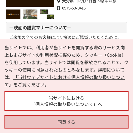
大分県 JR九州日豊本線 中津駅
0979-53-9415
―映画の鑑賞マナーについて―
ご来場の全てのお客様により快適にご鑑賞いただくために、
下記のようなご利用上のお願いをさせていただいておりま
当サイトでは、利用者が当サイトを閲覧する際のサービス向
す。 お客様には趣旨をご理...
上およびサイトの利用状況把握のため、クッキー（Cookie）
を使用しています。当サイトでは閲覧を継続されることで、ク
ビッグファン平和島
追加
ッキーの使用に同意されたものとみなします。詳細について
ビッグファン平和島
は、
「当社ウェブサイトにおける個人情報の取り扱いについ
て」
をご覧ください。
レジャー
ボウリング
東京都 京浜急行電鉄本線 平和島駅
当サイトにおける
「個人情報の取り扱いについて」へ
同意する
＊Floor Map＊