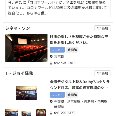
今、新たに「コロナワールド」が、全国を視野に展開を始め
ています。 コロナワールドは30種に及ぶ業態を地域に即して
複合化し、あらゆる世...
シネマ・ワン
追加
映画の楽しさを凝縮させた特別な空
間をお楽しみください。
レジャー
映画館
東京都
042-525-8787
T・ジョイ蘇我
追加
全館デジタル上映＆Dolby7.1chサラ
ウンド対応。最高の鑑賞環境のシネ
マコンプレックス
レジャー
映画館
千葉県 JR京葉線・外房線・内房線
蘇我駅
043-209-3377