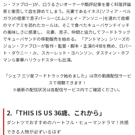
ン・ファブロー)が、口うるさいオーナーや酷評記事を書く料理評論
家と衝突して店を辞めてしまう。元妻であるイネス(ソフィア・ベル
ガラ)の提案で息子パーシー(エムジェイ・アンソニー)を連れて故郷
のマイアミを訪れたカールは、そこで食べたキューバサンドイッチ
の美味しさに感激し、 元妻、息子、仲間と協力してフードトラック
でキューバサンドの移動販売を始める。 「アントマン」シリーズの
ジョン・ファブローが製作・監督・脚本・主演の4役を務め、ロバー
ト・ダウニー・Jr.、スカーレット・ヨハンソン、ダスティン・ホフ
マンら豪華ハリウッドスターも出演。
「シェフ 三ツ星フードトラック始めました」は次の動画配信サービ
スで視聴できます！
※最新の配信状況は各配信サービス内でご確認ください。
2.「THIS IS US 36歳、これから」
ダントツでおすすめのハートフル・ヒューマンドラマ！共感
できる人物が必ずいるはず