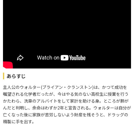
あらすじ
主人公のウォルター(ブライアン・クランストン)は、かつて成功を
嘱望される化学者だったが、今はやる気のない高校生に授業を行う
かたわら、洗車のアルバイトをして家計を助ける身。ところが肺が
んだと判明し、余命はわずか2年と宣告される。ウォルターは自分が
亡くなった後に家族が苦労しないよう財産を残そうと、ドラッグの
精製に手を出す。