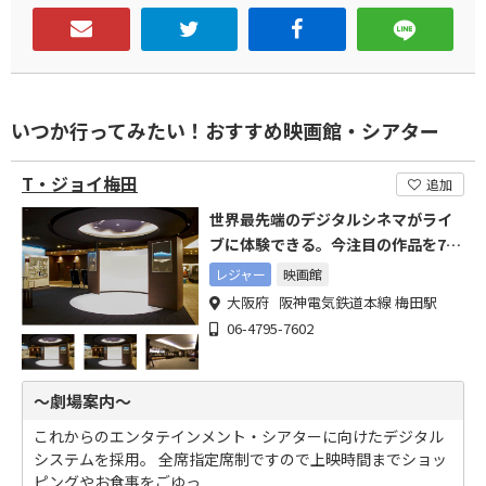
いつか行ってみたい！おすすめ映画館・シアター
T・ジョイ梅田
追加
世界最先端のデジタルシネマがライ
ブに体験できる。今注目の作品を7つ
のスクリーンで上映。
レジャー
映画館
大阪府 阪神電気鉄道本線 梅田駅
06-4795-7602
～劇場案内～
これからのエンタテインメント・シアターに向けたデジタル
システムを採用。 全席指定席制ですので上映時間までショッ
ピングやお食事をごゆっ...