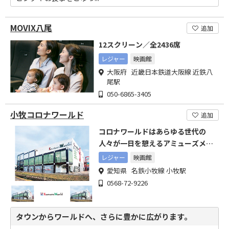
MOVIX八尾
追加
12スクリーン／全2436席
レジャー
映画館
大阪府 近畿日本鉄道大阪線 近鉄八
尾駅
050-6865-3405
小牧コロナワールド
追加
コロナワールドはあらゆる世代の
人々が一日を憩えるアミューズメン
ト施設として感動をお届します
レジャー
映画館
愛知県 名鉄小牧線 小牧駅
0568-72-9226
タウンからワールドへ、さらに豊かに広がります。