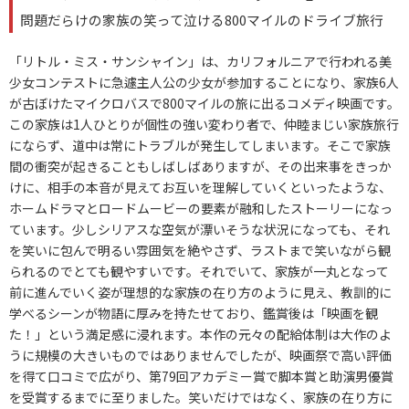
問題だらけの家族の笑って泣ける800マイルのドライブ旅行
「リトル・ミス・サンシャイン」は、カリフォルニアで行われる美
少女コンテストに急遽主人公の少女が参加することになり、家族6人
が古ぼけたマイクロバスで800マイルの旅に出るコメディ映画です。
この家族は1人ひとりが個性の強い変わり者で、仲睦まじい家族旅行
にならず、道中は常にトラブルが発生してしまいます。そこで家族
間の衝突が起きることもしばしばありますが、その出来事をきっか
けに、相手の本音が見えてお互いを理解していくといったような、
ホームドラマとロードムービーの要素が融和したストーリーになっ
ています。少しシリアスな空気が漂いそうな状況になっても、それ
を笑いに包んで明るい雰囲気を絶やさず、ラストまで笑いながら観
られるのでとても観やすいです。それでいて、家族が一丸となって
前に進んでいく姿が理想的な家族の在り方のように見え、教訓的に
学べるシーンが物語に厚みを持たせており、鑑賞後は「映画を観
た！」という満足感に浸れます。本作の元々の配給体制は大作のよ
うに規模の大きいものではありませんでしたが、映画祭で高い評価
を得て口コミで広がり、第79回アカデミー賞で脚本賞と助演男優賞
を受賞するまでに至りました。笑いだけではなく、家族の在り方に