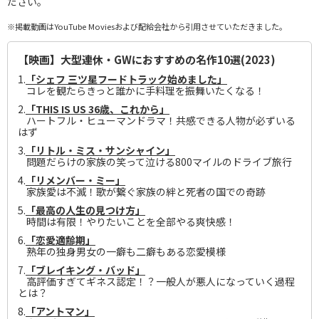
ださい。
※掲載動画はYouTube Moviesおよび配給会社から引用させていただきました。
【映画】大型連休・GWにおすすめの名作10選(2023)
1.
「シェフ 三ツ星フードトラック始めました」
コレを観たらきっと誰かに手料理を振舞いたくなる！
2.
「THIS IS US 36歳、これから」
ハートフル・ヒューマンドラマ！共感できる人物が必ずいる
はず
3.
「リトル・ミス・サンシャイン」
問題だらけの家族の笑って泣ける800マイルのドライブ旅行
4.
「リメンバー・ミー」
家族愛は不滅！歌が繋ぐ家族の絆と死者の国での奇跡
5.
「最高の人生の見つけ方」
時間は有限！やりたいことを全部やる爽快感！
6.
「恋愛適齢期」
熟年の独身男女の一癖も二癖もある恋愛模様
7.
「ブレイキング・バッド」
高評価すぎてギネス認定！？一般人が悪人になっていく過程
とは？
8.
「アントマン」