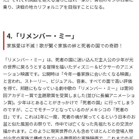
乗り、決戦の地カリフォルニアを目指すことになる。
4.「リメンバー・ミー」
家族愛は不滅！歌が繋ぐ家族の絆と死者の国での奇跡！
「リメンバー・ミー」は、死者の国に迷い込んだ主人公の少年が元
の世界に戻ろうとする冒険を描いたディズニー＆ピクサーのアニメ
ーション映画です。公開時は「今年一番家族に会いたくなる映画」
と言われ、ストーリー、ビジュアル、音楽、すべての面で高い評価
を得て、邦題にもなっている劇中歌の「リメンバー・ミー」は第90
回アカデミー賞で主題歌賞を受賞しました(並びに長編アニメーショ
ン賞)。少年はとあることがきっかけで「死者の国」に行ってしまう
のですが、ここでモチーフとなっているのがメキシコの「死者の
日」です。これは1年に一度、死者の魂が戻ってくるという日本のお
盆と似た風習のお祭りで、作中では亡くなった先祖たちとの交流が
描かれます。このように現実世界の人も含めてほとんどの登場人物
が少年の家族で構成されている徹底的な家族映画で、これまでのデ