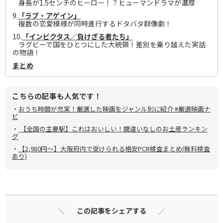
身長が1.5センチのヒーロー！？ヒューマンドラマが濃厚
9.
「ラブ・アゲイン」
複数の恋愛模様が同時進行するドタバタ群像劇！
10.
「インビクタス／負けざる者たち」
ラグビーで国をひとつにした大統領！差別を乗り越えた実話
の物語！
まとめ
こちらの記事も人気です！
・
おうち時間が充実！厳選した映画をジャンル別に紹介 #厳選映画ナ
ビ
・
【全国の主要駅】これはおいしい！間違いなしのお土産ランキン
グ
・
【2,980円～】大阪府内で受けられる格安PCR検査まとめ(無料検査
あり)
この記事をシェアする