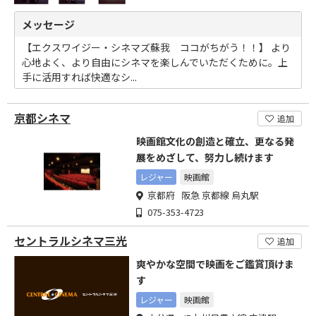
メッセージ
【エクスワイジー・シネマズ蘇我 ココがちがう！！】 より
心地よく、より自由にシネマを楽しんでいただくために。上
手に活用すれば快適なシ...
京都シネマ
追加
映画館文化の創造と確立、更なる発
展をめざして、努力し続けます
レジャー
映画館
京都府 阪急 京都線 烏丸駅
075-353-4723
セントラルシネマ三光
追加
爽やかな空間で映画をご鑑賞頂けま
す
レジャー
映画館