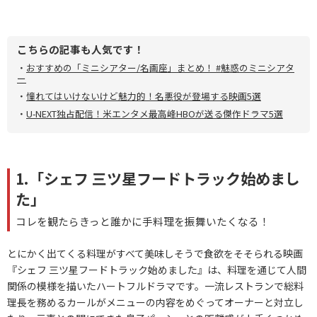
こちらの記事も人気です！
・
おすすめの「ミニシアター/名画座」まとめ！ #魅惑のミニシアタ
ー
・
憧れてはいけないけど魅力的！名悪役が登場する映画5選
・
U-NEXT独占配信！米エンタメ最高峰HBOが送る傑作ドラマ5選
1.「シェフ 三ツ星フードトラック始めまし
た」
コレを観たらきっと誰かに手料理を振舞いたくなる！
とにかく出てくる料理がすべて美味しそうで食欲をそそられる映画
『シェフ 三ツ星フードトラック始めました』は、料理を通じて人間
関係の模様を描いたハートフルドラマです。一流レストランで総料
理長を務めるカールがメニューの内容をめぐってオーナーと対立し