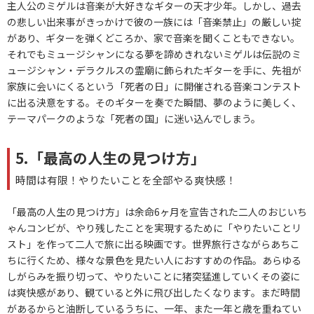
主人公のミゲルは音楽が大好きなギターの天才少年。しかし、過去
の悲しい出来事がきっかけで彼の一族には「音楽禁止」の厳しい掟
があり、ギターを弾くどころか、家で音楽を聞くこともできない。
それでもミュージシャンになる夢を諦めきれないミゲルは伝説のミ
ュージシャン・デラクルスの霊廟に飾られたギターを手に、先祖が
家族に会いにくるという「死者の日」に開催される音楽コンテスト
に出る決意をする。そのギターを奏でた瞬間、夢のように美しく、
テーマパークのような「死者の国」に迷い込んでしまう。
5.「最高の人生の見つけ方」
時間は有限！やりたいことを全部やる爽快感！
「最高の人生の見つけ方」は余命6ヶ月を宣告された二人のおじいち
ゃんコンビが、やり残したことを実現するために「やりたいことリ
スト」を作って二人で旅に出る映画です。世界旅行さながらあちこ
ちに行くため、様々な景色を見たい人におすすめの作品。あらゆる
しがらみを振り切って、やりたいことに猪突猛進していくその姿に
は爽快感があり、観ていると外に飛び出したくなります。まだ時間
があるからと油断しているうちに、一年、また一年と歳を重ねてい