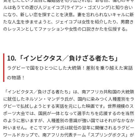
気をしたという告白と離婚話を切り出される。ある日、傷心のキャ
ルは名うての遊び人ジェイコブ(ライアン・ゴズリング)と知り合い
になり、新しい恋を探すことを決意。妻を忘れられないキャルに新
たな人生を歩ませようと、ジェイコブは女性を紹介したり、男磨き
のレッスンとしてファッションや女性の口説きかたを伝授する。
10.「インビクタス／負けざる者たち」
ラグビーで国をひとつにした大統領！差別を乗り越えた実話
の物語！
「インビクタス／負けざる者たち」は、南アフリカ共和国の大統領
に就任したネルソン・マンデラ氏が、国内に染みつく人種差別をラ
グビーで払拭しようとする実話を元にした映画です。世界規模のス
ポーツ大会では、国民が一体となって選手たちを応援するのを当然
のように思いますが、人種差別の意識が強い国ではそれがなかなか
叶いません。そこでマンデラ氏は就任の翌年に開催されるラグビー
ワールドカップで、南アフリカ代表チーム「スプリングボクス」が