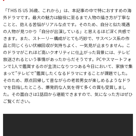
「THIS IS US 36歳、これから」は、本記事の中で特におすすめの海
外ドラマです。最大の魅力は脇役に至るまで人物の描き方が丁寧な
ことと、抱える苦悩がリアルな点です。そのため、自分と似た境遇
の人物が見つかり「自分が出演している」と思えるほど深く共感で
きます。また、ストーリー構成がとても巧妙で、サスペンス系の作
品と同じくらい伏線回収が気持ちよく、一気見が止まりません。こ
のドラマがこれほど高いクオリティに仕上がった背景には、テレビ
放送されるという事情があったからだそうです。PCやスマートフォ
ンで1人で鑑賞するのが主流になりつつある今日において、家族で集
まって”テレビで”鑑賞したくなるドラマにすることが課題でした。
そのため、原点回帰して昔ながらの老若男女が楽しめるようなドラ
マを目指したところ、爆発的な人気を得て多くの賞も受賞しまし
た。その面白さは1話目から堪能できますので、気になった方はぜひ
ご覧ください。