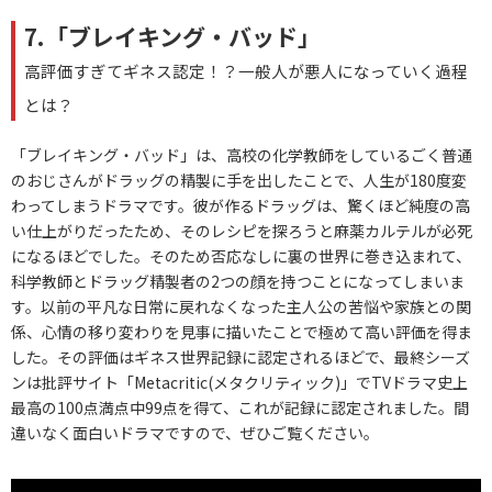
7.「ブレイキング・バッド」
高評価すぎてギネス認定！？一般人が悪人になっていく過程
とは？
「ブレイキング・バッド」は、高校の化学教師をしているごく普通
のおじさんがドラッグの精製に手を出したことで、人生が180度変
わってしまうドラマです。彼が作るドラッグは、驚くほど純度の高
い仕上がりだったため、そのレシピを探ろうと麻薬カルテルが必死
になるほどでした。そのため否応なしに裏の世界に巻き込まれて、
科学教師とドラッグ精製者の2つの顔を持つことになってしまいま
す。以前の平凡な日常に戻れなくなった主人公の苦悩や家族との関
係、心情の移り変わりを見事に描いたことで極めて高い評価を得ま
した。その評価はギネス世界記録に認定されるほどで、最終シーズ
ンは批評サイト「Metacritic(メタクリティック)」でTVドラマ史上
最高の100点満点中99点を得て、これが記録に認定されました。間
違いなく面白いドラマですので、ぜひご覧ください。