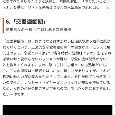
とをすべてやり尽くそうと決意し、病院を脱出。「やりたいことリ
スト」を手に、リストを実現させるため人生最後の旅に出る……。
6.「恋愛適齢期」
熟年男女の一癖も二癖もある恋愛模様
「恋愛適齢期」は、好きになるはずがない価値観の違う相手に惹か
れていくという、王道的な恋愛物語を熟年の男女がユーモラスに展
開させます。恋愛といえば少年/青年時代の醍醐味ですが、恋をすれ
ば若い時と変わらないパッションが蘇り、恋愛に歳は関係がないこ
とを教えてくれます。また、酸いも甘いも知っている熟年だからこ
そ、二人の恋愛は一筋縄ではいかない難しさがありますが、それが
物語に味わい深い厚みをもたらしています。男性が観ても当然面白
いのですが、ナンシー・マイヤーズという女性が監督を務めている
ため、女性の心理の描き方が丁寧なので、やはり女性におすすめし
たい一作です。