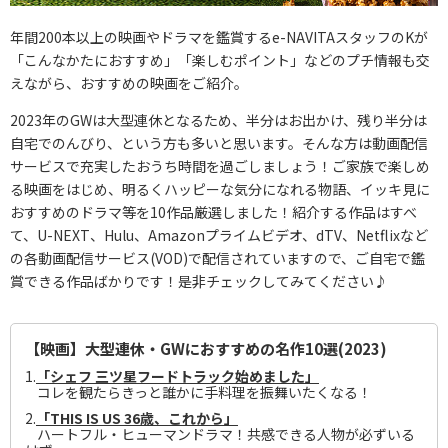
年間200本以上の映画やドラマを鑑賞するe-NAVITAスタッフのKが
「こんなかたにおすすめ」「楽しむポイント」などのプチ情報も交
えながら、おすすめの映画をご紹介。
2023年のGWは大型連休となるため、半分はお出かけ、残り半分は
自宅でのんびり、という方も多いと思います。そんな方は動画配信
サービスで充実したおうち時間を過ごしましょう！ご家族で楽しめ
る映画をはじめ、明るくハッピーな気分になれる物語、イッキ見に
おすすめのドラマ等を10作品厳選しました！紹介する作品はすべ
て、U-NEXT、Hulu、Amazonプライムビデオ、dTV、Netflixなど
の各動画配信サービス(VOD)で配信されていますので、ご自宅で鑑
賞できる作品ばかりです！是非チェックしてみてください♪
【映画】大型連休・GWにおすすめの名作10選(2023)
1.
「シェフ 三ツ星フードトラック始めました」
コレを観たらきっと誰かに手料理を振舞いたくなる！
2.
「THIS IS US 36歳、これから」
ハートフル・ヒューマンドラマ！共感できる人物が必ずいる