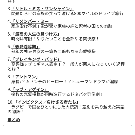
はず
3.
「リトル・ミス・サンシャイン」
問題だらけの家族の笑って泣ける800マイルのドライブ旅行
4.
「リメンバー・ミー」
家族愛は不滅！歌が繋ぐ家族の絆と死者の国での奇跡
5.
「最高の人生の見つけ方」
時間は有限！やりたいことを全部やる爽快感！
6.
「恋愛適齢期」
熟年の独身男女の一癖も二癖もある恋愛模様
7.
「ブレイキング・バッド」
高評価すぎてギネス認定！？一般人が悪人になっていく過程
とは？
8.
「アントマン」
身長が1.5センチのヒーロー！？ヒューマンドラマが濃厚
9.
「ラブ・アゲイン」
複数の恋愛模様が同時進行するドタバタ群像劇！
10.
「インビクタス／負けざる者たち」
ラグビーで国をひとつにした大統領！差別を乗り越えた実話
の物語！
まとめ