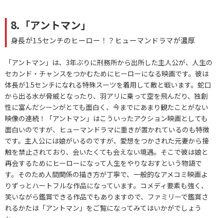
8.「アントマン」
身長が1.5センチのヒーロー！？ヒューマンドラマが濃厚
「アントマン」は、3年ぶりに刑務所から出所した主人公が、人生の
セカンド・チャンスをつかむためにヒーローになる映画です。彼は
体長が1.5センチになれる特殊スーツを着用して敵と戦います。蛇口
から出る水が脅威となったり、羽アリに乗って空を飛んだり、独創
性に富んだシーンがとても面白く、今までにあまり観たことがない
映像の連続！「アントマン」はこういったアクション映画としても
面白いのですが、ヒューマンドラマに重きが置かれているのも特徴
です。主人公には娘がいるのですが、愛想をつかされた元妻から接
触を禁止されており、会いたくても会えない境遇。そこで彼は娘と
再会するためにヒーローになって人生をやりなおすという物語で
す。そのため人間関係の描き方が丁寧で、一般的なアメコミ映画よ
りずっとハートフルな作品になっています。コメディ要素も強く、
笑いながら鑑賞できる作品でもありますので、ファミリーで鑑賞さ
れるかたは「アントマン」をご覧になってみてはいかがでしょう