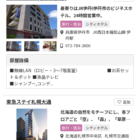
最寄りはJR伊丹!伊丹市のビジネスホ
テル。24時間営業中。
旅行・宿泊
シティホテル
兵庫県伊丹市 JR西日本福知山線 伊
丹駅
072-784-2600
部屋設備
■無線LAN（ロビー・3～7階客室） ■お茶セッ
ト＆ポット ■液晶テレビ
■シャンプー,コンデ...
東急ステイ札幌大通
追加
北海道の自然をモチーフにし、各フ
ロアごと「空」、「森」、「草原」
をイメージした癒しの空間。
旅行・宿泊
シティホテル
北海道札幌市中央区 札幌市交通局