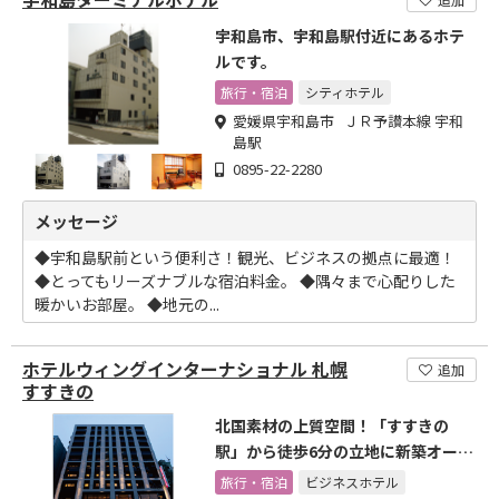
宇和島市、宇和島駅付近にあるホテ
ルです。
旅行・宿泊
シティホテル
愛媛県宇和島市 ＪＲ予讃本線 宇和
島駅
0895-22-2280
メッセージ
◆宇和島駅前という便利さ！観光、ビジネスの拠点に最適！
◆とってもリーズナブルな宿泊料金。 ◆隅々まで心配りした
暖かいお部屋。 ◆地元の...
ホテルウィングインターナショナル 札幌
追加
すすきの
北国素材の上質空間！「すすきの
駅」から徒歩6分の立地に新築オープ
ン！
旅行・宿泊
ビジネスホテル