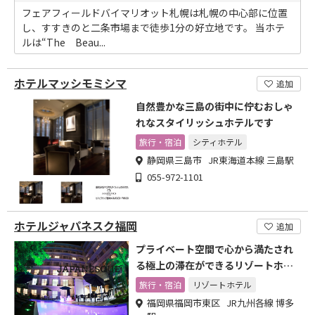
フェアフィールドバイマリオット札幌は札幌の中心部に位置
し、すすきのと二条市場まで徒歩1分の好立地です。 当ホテ
ルは“The Beau...
ホテルマッシモミシマ
追加
自然豊かな三島の街中に佇むおしゃ
れなスタイリッシュホテルです
旅行・宿泊
シティホテル
静岡県三島市 JR東海道本線 三島駅
055-972-1101
ホテルジャパネスク福岡
追加
プライベート空間で心から満たされ
る極上の滞在ができるリゾートホテ
ル
旅行・宿泊
リゾートホテル
福岡県福岡市東区 JR九州各線 博多