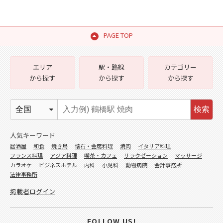
PAGE TOP
エリア
駅・路線
カテゴリー
から探す
から探す
から探す
検索
人気キーワード
居酒屋
和食
焼き鳥
懐石・会席料理
焼肉
イタリア料理
フランス料理
アジア料理
喫茶・カフェ
リラクゼーション
マッサージ
カラオケ
ビジネスホテル
内科
小児科
動物病院
会計事務所
法律事務所
掲載者ログイン
FOLLOW US!