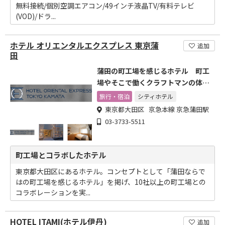
無料接続/個別空調エアコン/49インチ液晶TV/有料テレビ
(VOD)/ドラ...
ホテル オリエンタルエクスプレス 東京蒲
追加
田
蒲田の町工場を感じるホテル 町工
場やそこで働くクラフトマンの体験
価値を
旅行・宿泊
シティホテル
東京都大田区 京急本線 京急蒲田駅
03-3733-5511
町工場とコラボしたホテル
東京都大田区にあるホテル。コンセプトとして「蒲田ならで
はの町工場を感じるホテル」を掲げ、10社以上の町工場との
コラボレーションを実...
HOTEL ITAMI(ホテル伊丹)
追加