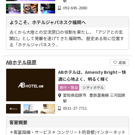
駅
092-645-2080
ようこそ、ホテルジャパネスク福岡へ
古くから大陸との交流窓口の役割を果たし、「アジアとの玄
関口」として発展を遂げてきた福岡市。 歴史ある街に位置す
る「ホテルジャパネスク...
ABホテル田原
追加
ABホテルは、Amenity Bright－快
適に心地よく、明るく輝く
旅行・宿泊
シティホテル
愛知県田原市 豊鉄渥美線 三河田原
駅
0531-27-7711
客室概要
＊客室設備・サービス＊ コンクリート防音壁/インターネット