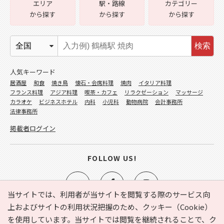
エリア
駅・路線
カテゴリー
から探す
から探す
から探す
検索
人気キーワード
居酒屋
和食
焼き鳥
懐石・会席料理
焼肉
イタリア料理
フランス料理
アジア料理
喫茶・カフェ
リラクゼーション
マッサージ
カラオケ
ビジネスホテル
内科
小児科
動物病院
会計事務所
法律事務所
掲載者ログイン
FOLLOW US!
当サイトでは、利用者が当サイトを閲覧する際のサービス向
上およびサイトの利用状況把握のため、クッキー（Cookie）
を使用しています。当サイトでは閲覧を継続されることで、ク
e-NAVITA（イーナビタ）とは？
お気に入り
ヘルプ