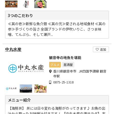
3つのこだわり
≪其の壱≫新鮮な魚介類 ≪其の弐≫愛される地域食材 ≪其の
参≫手づくりの旨さ 全国ブランドの伊吹いりこ、さつま味
噌、てんぷら、そして瀬戸...
中丸水産
追加
観音寺の地魚を堪能
グルメ
居酒屋
香川県観音寺市 JR四国予讃線 観音
寺駅
0875-25-1318
メニュー紹介
【海鮮丼】 丼には日々変わる海鮮がのってきます♪ お魚の出
汁から取ったお味噌汁付きです！ 【中丸水産の港サラダ】 志