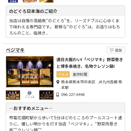
のどぐろ日本海のご紹介
当店は自慢の高級魚“のどぐろ”を、リーズナブルに心ゆくま
で味わえる専門店です。 新鮮な“のどぐろ”は、お造りはもち
ろんのこと、塩焼き...
ベジマキ
追加
連日大賑わい!「ベジマキ」野菜巻き
と博多串焼き、名物クレソン鍋!
グルメ
創作料理
熊本県熊本市中央区 JR九州各線 熊
本駅
096-227-6448
―おすすめメニュー―
市電花畑町駅から歩いて5分ほどのところのプールスコート通
りに、優しい明かりを灯す当店「ベジマキ」。“野菜肉巻き
串”“クレソン鍋”“...