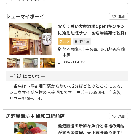
シューマイボーイ
追加
安くて旨い大衆酒場Open!キンキン
に冷えた瓶サワー＆名物焼売で乾杯!
グルメ
創作料理
熊本県熊本市中央区 JR九州各線 熊
本駅
096-211-0788
―当店について―
当店は市電花畑町駅から歩いて2分ほどとのところにある、
シュウマイが名物の大衆酒場です。生ビール390円、自家製
サワー390円、小...
居酒屋海坊主 岸和田駅前店
追加
漁港直送の新鮮な魚介と各地の焼酎
が揃う居酒屋。大小宴会承ります!