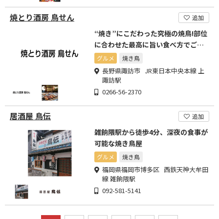
焼とり酒房 鳥せん
追加
“焼き”にこだわった究極の焼鳥!部位
に合わせた最高に旨い食べ方でご提
供
グルメ
焼き鳥
長野県諏訪市 JR東日本中央本線 上
諏訪駅
0266-56-2370
居酒屋 鳥伝
追加
雑餉隈駅から徒歩4分、深夜の食事が
可能な焼き鳥屋
グルメ
焼き鳥
福岡県福岡市博多区 西鉄天神大牟田
線 雑餉隈駅
092-581-5141