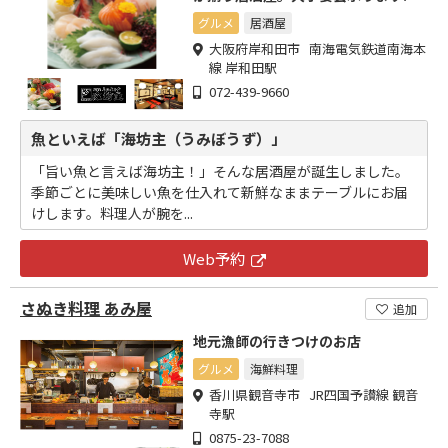
グルメ
居酒屋
大阪府岸和田市 南海電気鉄道南海本
線 岸和田駅
072-439-9660
魚といえば「海坊主（うみぼうず）」
「旨い魚と言えば海坊主！」そんな居酒屋が誕生しました。
季節ごとに美味しい魚を仕入れて新鮮なままテーブルにお届
けします。料理人が腕を...
Web予約
さぬき料理 あみ屋
追加
地元漁師の行きつけのお店
グルメ
海鮮料理
香川県観音寺市 JR四国予讃線 観音
寺駅
0875-23-7088