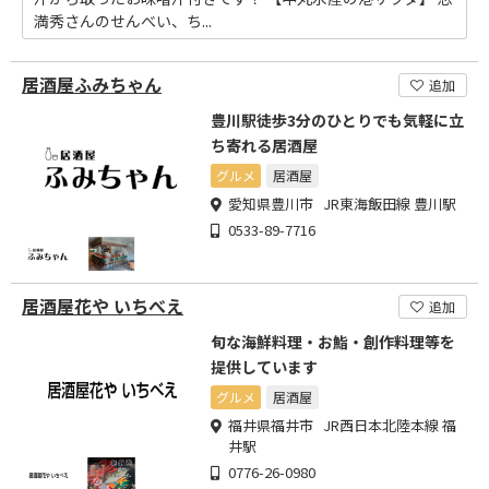
満秀さんのせんべい、ち...
居酒屋ふみちゃん
追加
豊川駅徒歩3分のひとりでも気軽に立
ち寄れる居酒屋
グルメ
居酒屋
愛知県豊川市 JR東海飯田線 豊川駅
0533-89-7716
居酒屋花や いちべえ
追加
旬な海鮮料理・お鮨・創作料理等を
提供しています
グルメ
居酒屋
福井県福井市 JR西日本北陸本線 福
井駅
0776-26-0980