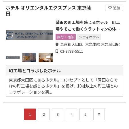
ホテル オリエンタルエクスプレス 東京蒲
追加
田
蒲田の町工場を感じるホテル 町工
場やそこで働くクラフトマンの体験
価値を
旅行・宿泊
シティホテル
東京都大田区 京急本線 京急蒲田駅
03-3733-5511
町工場とコラボしたホテル
東京都大田区にあるホテル。コンセプトとして「蒲田ならで
はの町工場を感じるホテル」を掲げ、10社以上の町工場との
コラボレーションを実...
1
2
3
4
5