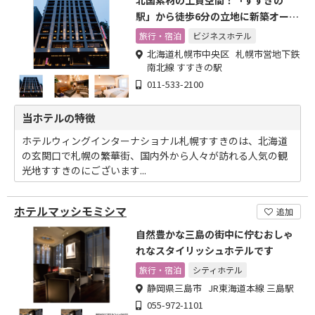
北国素材の上質空間！「すすきの
駅」から徒歩6分の立地に新築オープ
ン！
旅行・宿泊
ビジネスホテル
北海道札幌市中央区 札幌市営地下鉄
南北線 すすきの駅
011-533-2100
当ホテルの特徴
ホテルウィングインターナショナル札幌すすきのは、北海道
の玄関口で札幌の繁華街、国内外から人々が訪れる人気の観
光地すすきのにございます...
ホテルマッシモミシマ
追加
自然豊かな三島の街中に佇むおしゃ
れなスタイリッシュホテルです
旅行・宿泊
シティホテル
静岡県三島市 JR東海道本線 三島駅
055-972-1101