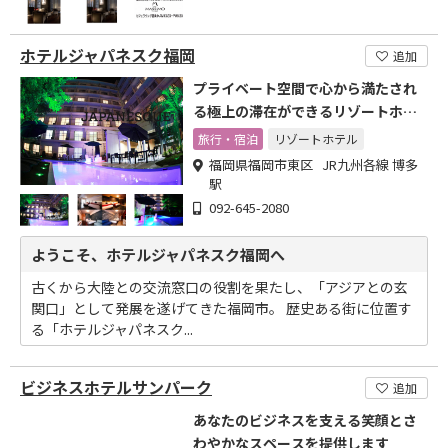
ホテルジャパネスク福岡
追加
プライベート空間で心から満たされ
る極上の滞在ができるリゾートホテ
ル
旅行・宿泊
リゾートホテル
福岡県福岡市東区 JR九州各線 博多
駅
092-645-2080
ようこそ、ホテルジャパネスク福岡へ
古くから大陸との交流窓口の役割を果たし、「アジアとの玄
関口」として発展を遂げてきた福岡市。 歴史ある街に位置す
る「ホテルジャパネスク...
ビジネスホテルサンパーク
追加
あなたのビジネスを支える笑顔とさ
わやかなスペースを提供します