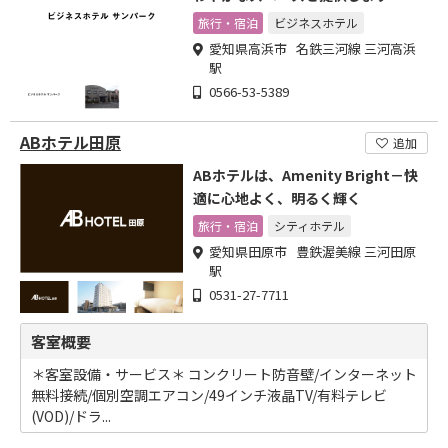
旅行・宿泊
ビジネスホテル
愛知県高浜市 名鉄三河線 三河高浜
駅
0566-53-5389
ABホテル田原
追加
ABホテルは、Amenity Bright－快
適に心地よく、明るく輝く
旅行・宿泊
シティホテル
愛知県田原市 豊鉄渥美線 三河田原
駅
0531-27-7711
客室概要
＊客室設備・サービス＊ コンクリート防音壁/インターネット
無料接続/個別空調エアコン/49インチ液晶TV/有料テレビ
(VOD)/ドラ...