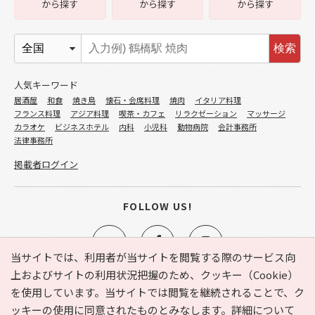
から探す
から探す
から探す
検索
人気キーワード
居酒屋
和食
焼き鳥
懐石・会席料理
焼肉
イタリア料理
フランス料理
アジア料理
喫茶・カフェ
リラクゼーション
マッサージ
カラオケ
ビジネスホテル
内科
小児科
動物病院
会計事務所
法律事務所
掲載者ログイン
FOLLOW US!
当サイトでは、利用者が当サイトを閲覧する際のサービス向
上およびサイトの利用状況把握のため、クッキー（Cookie）
を使用しています。当サイトでは閲覧を継続されることで、ク
e-NAVITA（イーナビタ）とは？
お気に入り
ヘルプ
ッキーの使用に同意されたものとみなします。詳細について