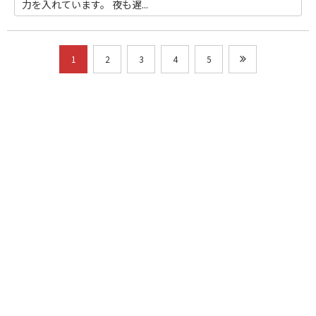
力を入れています。 夜も遅...
1
2
3
4
5