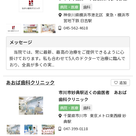
病院・医療
歯科
神奈川県横浜市港北区 東急・横浜市
営地下鉄 日吉駅
045-562-4618
メッセージ
当院では、常に最新、最高の治療をご提供できるように心
掛けております。私も合わせて5人のドクターで治療に臨んで
おり、全員が多くの実...
あおば歯科クリニック
追加
市川市妙典駅近くの歯医者 あおば
歯科クリニック
病院・医療
歯科
千葉県市川市 東京メトロ東西線 妙
典駅
047-399-0118