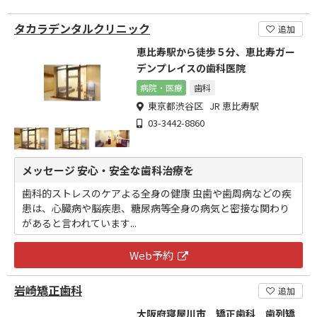
タカラデンタルクリニック
追加
恵比寿駅から徒歩５分、恵比寿ガー
デンプレイスの歯科医院
病院・医療
歯科
東京都渋谷区 JR 恵比寿駅
03-3442-8860
メッセージ 安心・安全な歯科治療を
歯科的ストレスのケアよる全身の健康 虫歯や歯周病などの疾
患は、心臓病や脳疾患、糖尿病等全身の病気と密接な関わり
があると言われています...
Web予約
岩崎矯正歯科
追加
大阪府寝屋川市 矯正歯科 歯列矯