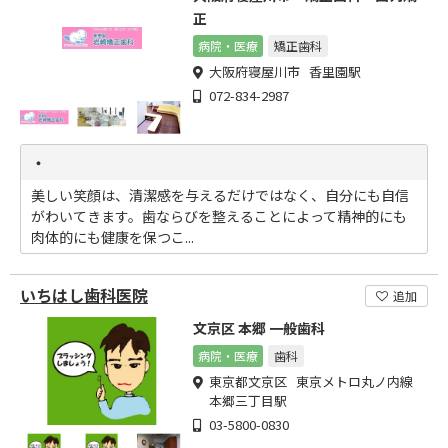
正
病院・医療
矯正歯科
大阪府寝屋川市 香里園駅
072-834-2987
・
美しい笑顔は、清潔感を与えるだけではなく、自分にも自信
がわいてきます。歯ならびを整えることによって精神的にも
肉体的にも健康を保つこ...
いちはし歯科医院
追加
文京区 本郷 一般歯科
病院・医療
歯科
東京都文京区 東京メトロ丸ノ内線
本郷三丁目駅
03-5800-0830