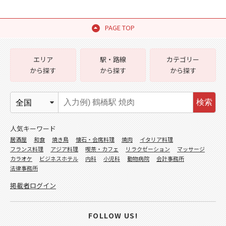
PAGE TOP
エリア
駅・路線
カテゴリー
から探す
から探す
から探す
検索
人気キーワード
居酒屋
和食
焼き鳥
懐石・会席料理
焼肉
イタリア料理
フランス料理
アジア料理
喫茶・カフェ
リラクゼーション
マッサージ
カラオケ
ビジネスホテル
内科
小児科
動物病院
会計事務所
法律事務所
掲載者ログイン
FOLLOW US!