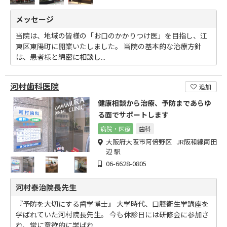
メッセージ
当院は、地域の皆様の「お口のかかりつけ医」を目指し、江
東区東陽町に開業いたしました。 当院の基本的な治療方針
は、患者様と綿密に相談し...
河村歯科医院
追加
健康相談から治療、予防まであらゆ
る面でサポートします
病院・医療
歯科
大阪府大阪市阿倍野区 JR阪和線南田
辺 駅
06-6628-0805
河村泰治院長先生
『予防を大切にする歯学博士』 大学時代、口腔衛生学講座を
学ばれていた河村院長先生。 今も休診日には研修会に参加さ
れ、常に意欲的に学ばれ...