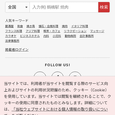
検索
人気キーワード
居酒屋
和食
焼き鳥
懐石・会席料理
焼肉
イタリア料理
フランス料理
アジア料理
喫茶・カフェ
リラクゼーション
マッサージ
カラオケ
ビジネスホテル
内科
小児科
動物病院
会計事務所
法律事務所
掲載者ログイン
FOLLOW US!
当サイトでは、利用者が当サイトを閲覧する際のサービス向
上およびサイトの利用状況把握のため、クッキー（Cookie）
を使用しています。当サイトでは閲覧を継続されることで、ク
e-NAVITA（イーナビタ）とは？
お気に入り
ヘルプ
ッキーの使用に同意されたものとみなします。詳細について
利用規約
個人情報の取り扱いについて
運営会社
は、
「当社ウェブサイトにおける個人情報の取り扱いについ
サイトマップ
広告掲載に関するお問い合わせ