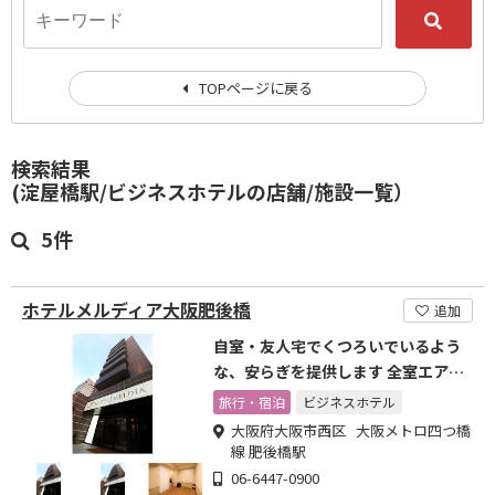
TOPページに戻る
検索結果
(淀屋橋駅/ビジネスホテルの店舗/施設一覧）
5件
ホテルメルディア大阪肥後橋
追加
自室・友人宅でくつろいでいるよう
な、安らぎを提供します 全室エアウ
ィーヴ寝具を採用
旅行・宿泊
ビジネスホテル
大阪府大阪市西区 大阪メトロ四つ橋
線 肥後橋駅
06-6447-0900