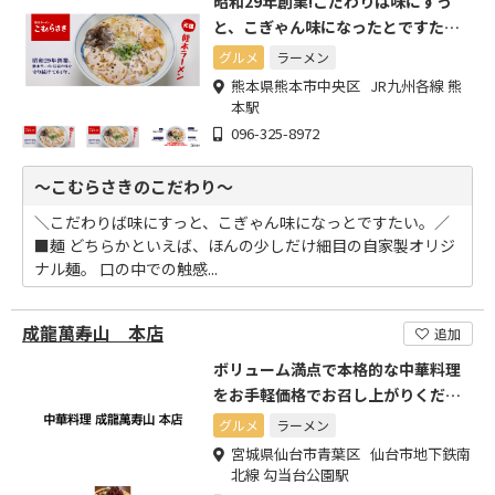
昭和29年創業!こだわりば味にすっ
と、こぎゃん味になったとですた
い。
グルメ
ラーメン
熊本県熊本市中央区 JR九州各線 熊
本駅
096-325-8972
～こむらさきのこだわり～
＼こだわりば味にすっと、こぎゃん味になっとですたい。／
■麺 どちらかといえば、ほんの少しだけ細目の自家製オリジ
ナル麺。 口の中での触感...
成龍萬寿山 本店
追加
ボリューム満点で本格的な中華料理
をお手軽価格でお召し上がりくださ
い
グルメ
ラーメン
宮城県仙台市青葉区 仙台市地下鉄南
北線 勾当台公園駅