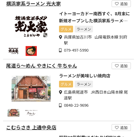
横浜家系ラーメン 光大家
追加
イトーヨーカドー南西すぐ、8月末に
新規オープンした横浜家系ラーメン
店!
グルメ
ラーメン
兵庫県加古川市 山陽電鉄本線 別府
駅
079-497-5990
尾道ら～めん やきにく 牛ちゃん
追加
ラーメンが美味しい焼肉店
グルメ
ラーメン
広島県尾道市 JR西日本山陽本線 尾
道駅
0848-22-9696
こむらさき 上通中央店
追加