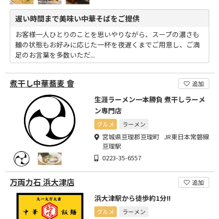
遅い時間まで美味い中華そばをご提供
お客様一人ひとりのことを思いやりながら、スープの濃さも
麺の状態もお好みに応じた一杯を夜遅くまでご用意し、ご満
足のお言葉を多数いただ...
煮干し中華蕎麦 會
追加
生涯ラーメン一本勝負 煮干しラーメ
ン専門店
グルメ
ラーメン
宮城県亘理郡亘理町 JR東日本常磐線
亘理駅
0223-35-6557
万両力石 浜大津店
追加
浜大津駅から徒歩約1分!!
グルメ
ラーメン