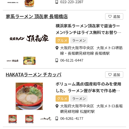
022-223-2287
家系ラーメン 頂㐂家 長堀橋店
追加
横浜家系ラーメン頂㐂家で醤油ラー
メン!ランチはライス無料でお替り自
由!
グルメ
ラーメン
大阪府大阪市中央区 大阪メトロ堺筋
線・長堀鶴見緑地線 長堀橋駅
06-6121-6447
HAKATAラーメン チカッパ
追加
ボリューム満点!国産和牛のみを使用
した、ラーメン屋が本気で作る絶品<
もつ鍋>
グルメ
ラーメン
大阪府大阪市中央区 大阪メトロ長堀
鶴見緑地線 松屋町駅
06-6261-4177