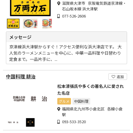
滋賀県大津市 京阪電気鉄道京津線・
石山坂本線 浜大津駅
077-526-2606
メッセージ
京津線浜大津駅からすぐ！アクセス便利な浜大津店です。 大
人気のラーメンメニューを中心に、中華一品料理や日替わり
定食まで。一品片手に、...
中国料理 耕治
追加
松本清張氏や多くの著名人に愛され
た名店
グルメ
中国料理
福岡県北九州市小倉北区 各線小倉
駅
093-533-3520