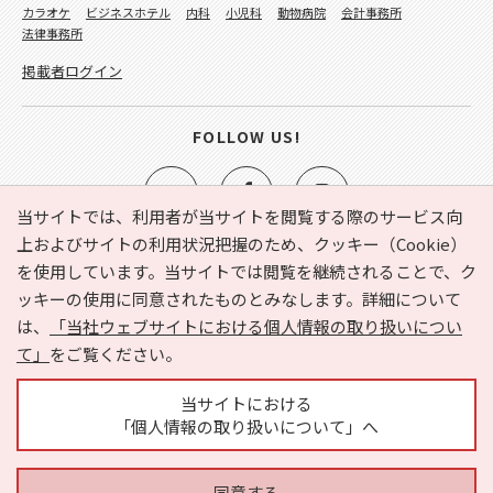
カラオケ
ビジネスホテル
内科
小児科
動物病院
会計事務所
法律事務所
掲載者ログイン
FOLLOW US!
当サイトでは、利用者が当サイトを閲覧する際のサービス向
上およびサイトの利用状況把握のため、クッキー（Cookie）
を使用しています。当サイトでは閲覧を継続されることで、ク
e-NAVITA（イーナビタ）とは？
お気に入り
ヘルプ
ッキーの使用に同意されたものとみなします。詳細について
利用規約
個人情報の取り扱いについて
運営会社
は、
「当社ウェブサイトにおける個人情報の取り扱いについ
サイトマップ
広告掲載に関するお問い合わせ
て」
をご覧ください。
サイトの内容に関するお問い合わせ
当サイトにおける
「個人情報の取り扱いについて」へ
同意する