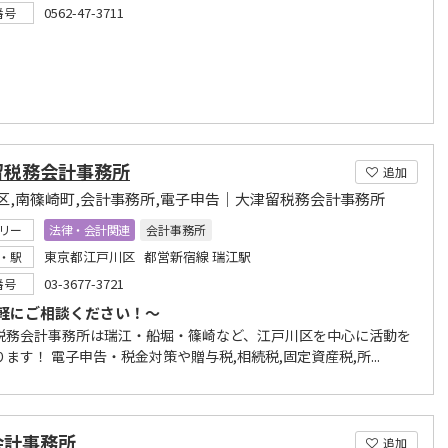
0562-47-3711
番号
留税務会計事務所
追加
区,南篠崎町,会計事務所,電子申告｜大津留税務会計事務所
リー
法律・会計関連
会計事務所
東京都江戸川区 都営新宿線 瑞江駅
・駅
03-3677-3721
番号
軽にご相談ください！～
税務会計事務所は瑞江・船堀・篠崎など、江戸川区を中心に活動を
ます！ 電子申告・税金対策や贈与税,相続税,固定資産税,所...
会計事務所
追加