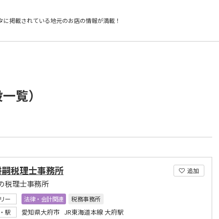
タに掲載されている
地元のお店の情報が満載！
設一覧）
耕嗣税理士事務所
追加
の税理士事務所
リー
法律・会計関連
税務事務所
愛知県大府市 JR東海道本線 大府駅
・駅