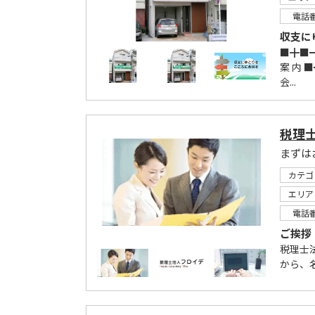
電話
収支に
■╋■
案 内
会...
税理
まずは
カテゴ
エリア
電話
ご挨拶
税理士
から、