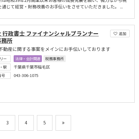
所は昭和39年2月開業以来お客様の成長発展を願い、微力ながら税
を通じて経営・財務改善のお手伝いをさせていただきました。 ...
士 行政書士 ファイナンシャルプランナー
追加
事務所
不動産に関する事案をメインにお手伝いしております
リー
法律・会計関連
税務事務所
千葉県千葉市稲毛区
・駅
043-306-1075
番号
3
4
5