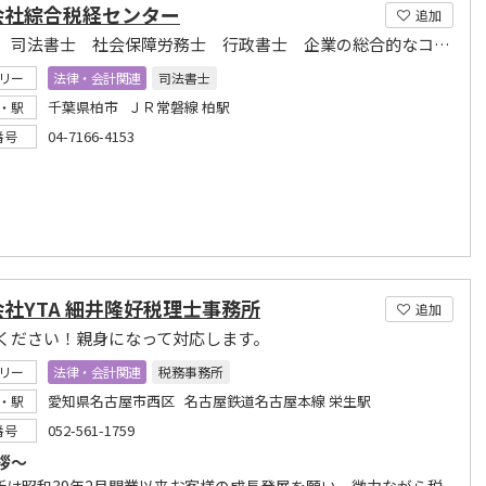
会社綜合税経センター
追加
税理士 司法書士 社会保障労務士 行政書士 企業の総合的なコンサルティング
リー
法律・会計関連
司法書士
千葉県柏市 ＪＲ常磐線 柏駅
・駅
04-7166-4153
番号
社YTA 細井隆好税理士事務所
追加
ください！親身になって対応します。
リー
法律・会計関連
税務事務所
愛知県名古屋市西区 名古屋鉄道名古屋本線 栄生駅
・駅
052-561-1759
番号
拶～