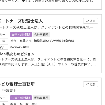
なサービス。 ◆​初めての法人のお客様へ 法人のお客様におけ...
パートナーズ税理士法人
追加
湘南パートナーズ税理士法人は、クライアントとの信頼関係を第一に、あらゆる依頼にお応えします
リー
法律・会計関連
会計事務所
神奈川県藤沢市 相模鉄道いずみ野線 湘南台駅
・駅
0466-45-4088
番号
Vision 私たちのビジョン
ートナーズ税理士法人は、クライアントとの信頼関係を第一に、あ
依頼にお応えします。 人工知能（ＡＩ）やＩｏＴの普及に伴い、...
みどり税理士事務所
追加
、行政書士
リー
法律・会計関連
税務事務所
神奈川県川崎市幸区
・駅