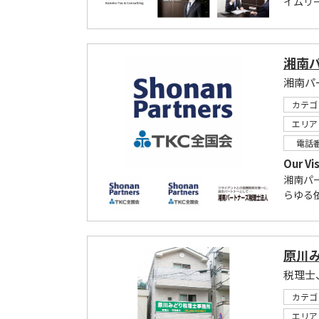
イムリー
湘南
カテゴ
エリア
電話
Our 
湘南パ
らゆる
原川
税理士
カテゴ
エリア