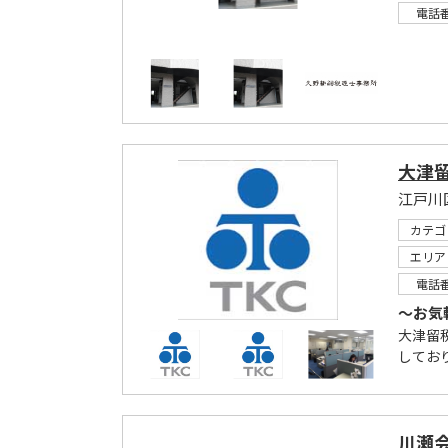
電話
大津
江戸川
カテゴ
エリア
電話
～お気
大津留
しており
川瀬