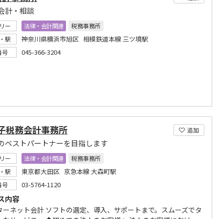
会計・相談
リー
法律・会計関連
税務事務所
神奈川県横浜市旭区 相模鉄道本線 三ツ境駅
・駅
045-366-3204
番号
金子税務会計事務所
追加
のベストパートナーを目指します
リー
法律・会計関連
税務事務所
東京都大田区 京急本線 大森町駅
・駅
03-5764-1120
番号
ス内容
ターネット会計 ソフトの選定、導入、サポートまで。スムーズでタ