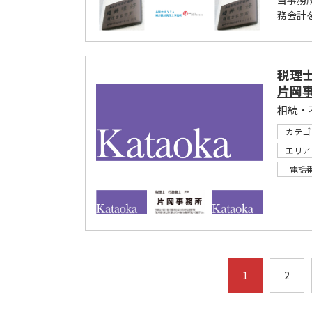
当事務
務会計
税理
片岡
相続・
カテゴ
エリア
電話
1
2