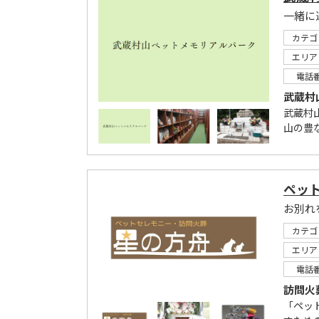
一緒に
カテゴ
エリア
電話
武蔵村
武蔵村
山の豊
ペッ
カテゴ
エリア
電話
訪問火
「ペッ