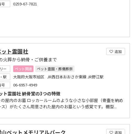
0259-67-7821
番号
ペット霊園社
追加
の火葬から納骨・ご供養まで
リー
ペット関連
ペット霊園・葬儀葬祭
大阪府大阪市旭区 JR西日本おおさか東線 JR野江駅
・駅
06-6957-4949
番号
ット霊園社 納骨堂の3つの特徴
ットの屋内のお墓 ロッカールームのような小さな小部屋（骨壷を納め
ース）がたくさん用意された屋内のお墓という感覚です。棚型...
村山ペットメモリアルパーク
追加