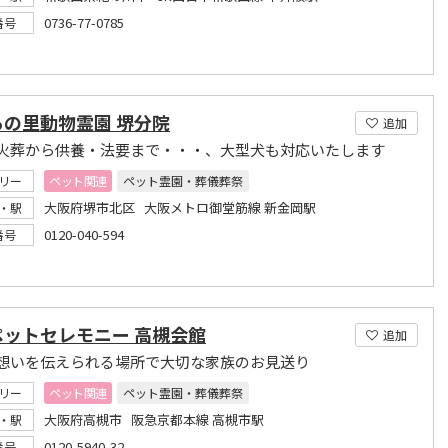
0736-77-0785
番号
るの里動物霊園 堺分院
追加
火葬から供養・法要まで・・・、大型犬も対応いたします
リー
ペット関連
ペット霊園・葬儀葬祭
大阪府堺市北区 大阪メトロ御堂筋線 新金岡駅
・駅
0120-040-594
番号
ペットセレモニー 高槻会館
追加
想いを伝えられる場所で大切な家族のお見送り
リー
ペット関連
ペット霊園・葬儀葬祭
大阪府高槻市 阪急京都本線 高槻市駅
・駅
0120-5940-32
番号