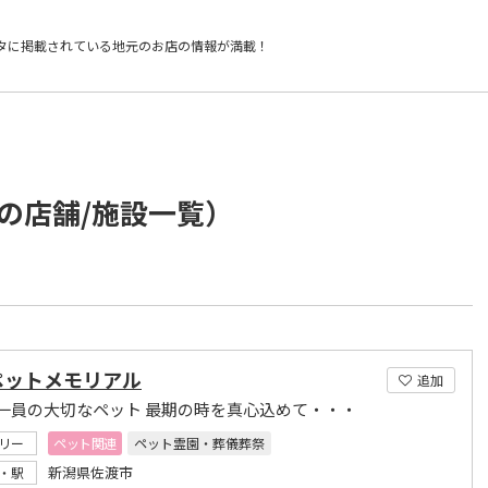
タに掲載されている
地元のお店の情報が満載！
の店舗/施設一覧）
ペットメモリアル
追加
一員の大切なペット 最期の時を真心込めて・・・
リー
ペット関連
ペット霊園・葬儀葬祭
新潟県佐渡市
・駅