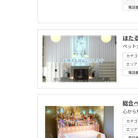
電話
ほた
ペット
カテゴ
エリア
電話
総合
心から
カテゴ
エリア
電話