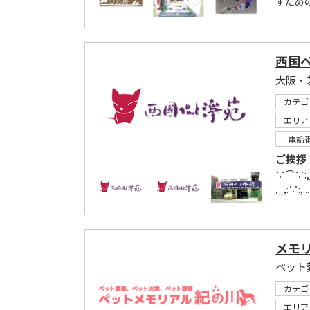
すため
西国
カテゴ
エリア
電話
ご挨拶
∵⌒∵:,_
,_,:∵:,...
メモ
ペット
カテゴ
エリア