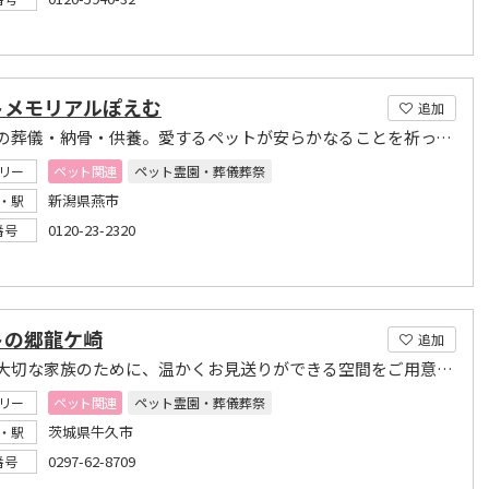
トメモリアルぽえむ
追加
ペットの葬儀・納骨・供養。愛するペットが安らかなることを祈って…
リー
ペット関連
ペット霊園・葬儀葬祭
新潟県燕市
・駅
0120-23-2320
番号
トの郷龍ケ崎
追加
旅立つ大切な家族のために、温かくお見送りができる空間をご用意しております。
リー
ペット関連
ペット霊園・葬儀葬祭
茨城県牛久市
・駅
0297-62-8709
番号