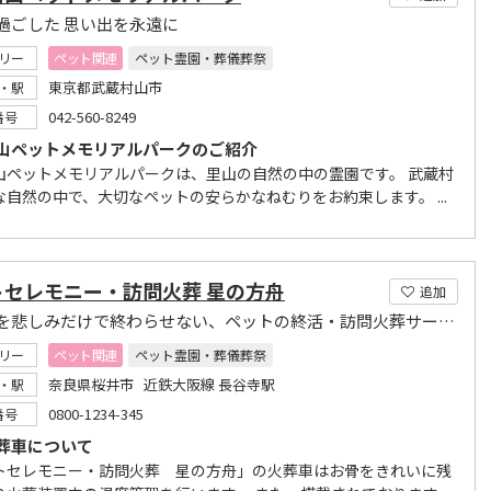
過ごした 思い出を永遠に
リー
ペット関連
ペット霊園・葬儀葬祭
東京都武蔵村山市
・駅
042-560-8249
番号
山ペットメモリアルパークのご紹介
山ペットメモリアルパークは、里山の自然の中の霊園です。 武蔵村
な自然の中で、大切なペットの安らかなねむりをお約束します。 ...
トセレモニー・訪問火葬 星の方舟
追加
お別れを悲しみだけで終わらせない、ペットの終活・訪問火葬サービス
リー
ペット関連
ペット霊園・葬儀葬祭
奈良県桜井市 近鉄大阪線 長谷寺駅
・駅
0800-1234-345
番号
葬車について
トセレモニー・訪問火葬 星の方舟」の火葬車はお骨をきれいに残