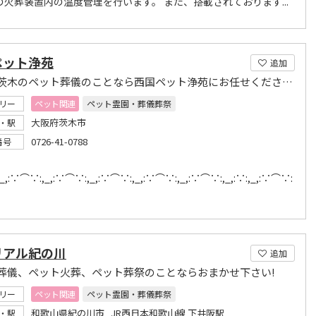
の火葬装置内の温度管理を行います。 また、搭載されております...
ペット浄苑
追加
大阪・茨木のペット葬儀のことなら西国ペット浄苑にお任せください。
リー
ペット関連
ペット霊園・葬儀葬祭
大阪府茨木市
・駅
0726-41-0788
番号
,:∵⌒∵:,_,:∵⌒∵:,_,:∵⌒∵:,_,:∵⌒∵:,_,:∵⌒∵:,_,:∵:,_,:∵⌒∵:
リアル紀の川
追加
葬儀、ペット火葬、ペット葬祭のことならおまかせ下さい!
リー
ペット関連
ペット霊園・葬儀葬祭
和歌山県紀の川市 JR西日本和歌山線 下井阪駅
・駅