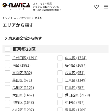
さぁ、今すぐ検索！
ナビタに掲載されている
地元のお店の情報が満載！
トップ
エリアから探す
東京都
エリアから探す
東京都全域から探す
東京都23区
千代田区 (1391)
中央区 (1724)
港区 (1981)
新宿区 (1697)
文京区 (832)
台東区 (951)
墨田区 (671)
江東区 (1149)
品川区 (1121)
目黒区 (757)
大田区 (1467)
世田谷区 (2179)
渋谷区 (1643)
中野区 (797)
杉並区 (1297)
豊島区 (1209)