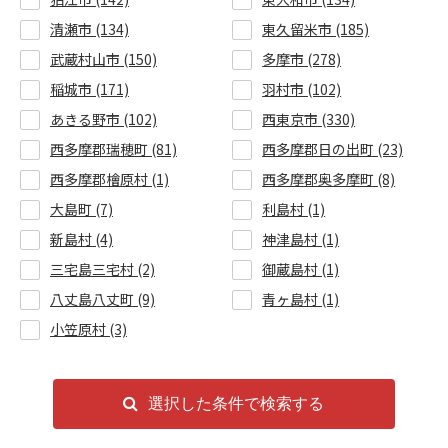
清瀬市 (134)
東久留米市 (185)
武蔵村山市 (150)
多摩市 (278)
稲城市 (171)
羽村市 (102)
あきる野市 (102)
西東京市 (330)
西多摩郡瑞穂町 (81)
西多摩郡日の出町 (23)
西多摩郡檜原村 (1)
西多摩郡奥多摩町 (8)
大島町 (7)
利島村 (1)
新島村 (4)
神津島村 (1)
三宅島三宅村 (2)
御蔵島村 (1)
八丈島八丈町 (9)
青ヶ島村 (1)
小笠原村 (3)
選択した条件で検索する