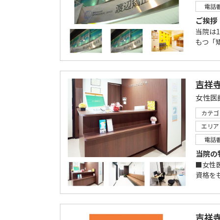
電話
ご挨拶
当院は
もつ「矯
吉祥
女性医
カテゴ
エリア
電話
当院の
■女性
資格を
吉祥