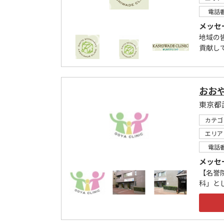
電話
メッセ
地域の
貢献し
おお
東京都
カテゴ
エリア
電話
メッセ
【名誉
科」と