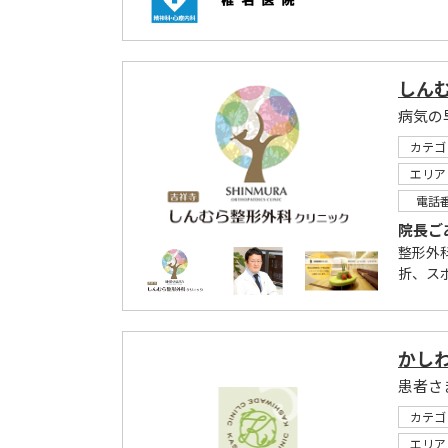
しん
カテゴ
エリア
電話
院長ご
整形外
折、ス
かし
カテゴ
エリア