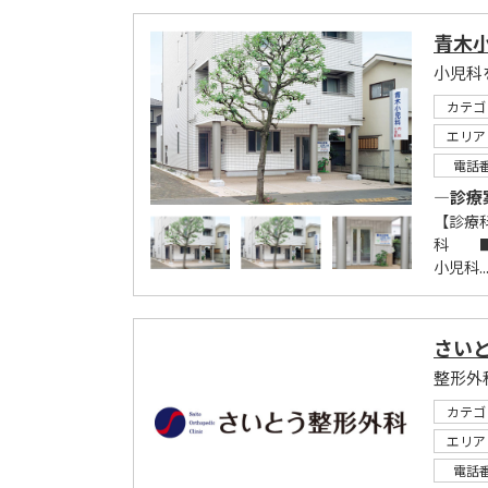
青木
小児科
カテゴ
エリア
電話
―診療
【診療
科 ■
小児科..
さい
整形外
カテゴ
エリア
電話