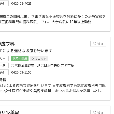
0422-28-4021
番号
1998年の開設以来、さまざまな不正咬合を対象に多くの治療実績を
正歯科専門の歯科医院」です。 大学病院に10年以上勤務...
寺皮フ科
追加
師による適格な診療を行います
リー
病院・医療
クリニック
東京都武蔵野市 JR東日本中央線 吉祥寺駅
・駅
0422-23-1155
番号
特長
医師による適格な診療を行います 日本皮膚科学会認定皮膚科専門医
もつ女性医師が皮膚や美容皮膚科にまつわるお悩みを診療いたし...
寺サン薬局
追加