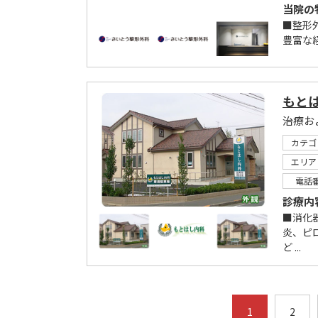
当院の
■整形
豊富な
もと
カテゴ
エリア
電話
診療内
■消化
炎、ピ
ど ...
1
2