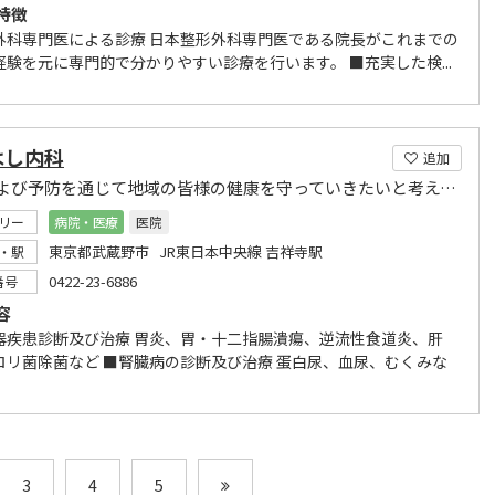
特徴
外科専門医による診療 日本整形外科専門医である院長がこれまでの
経験を元に専門的で分かりやすい診療を行います。 ■充実した検...
はし内科
追加
治療および予防を通じて地域の皆様の健康を守っていきたいと考えています
リー
病院・医療
医院
東京都武蔵野市 JR東日本中央線 吉祥寺駅
・駅
0422-23-6886
番号
容
器疾患診断及び治療 胃炎、胃・十二指腸潰瘍、逆流性食道炎、肝
ロリ菌除菌など ■腎臓病の診断及び治療 蛋白尿、血尿、むくみな
3
4
5