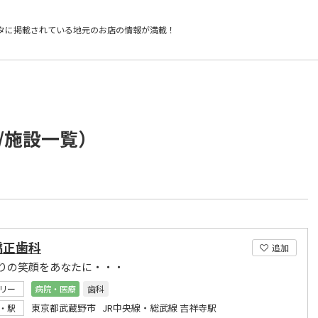
タに掲載されている
地元のお店の情報が満載！
/施設一覧）
矯正歯科
追加
りの笑顔をあなたに・・・
リー
病院・医療
歯科
東京都武蔵野市 JR中央線・総武線 吉祥寺駅
・駅