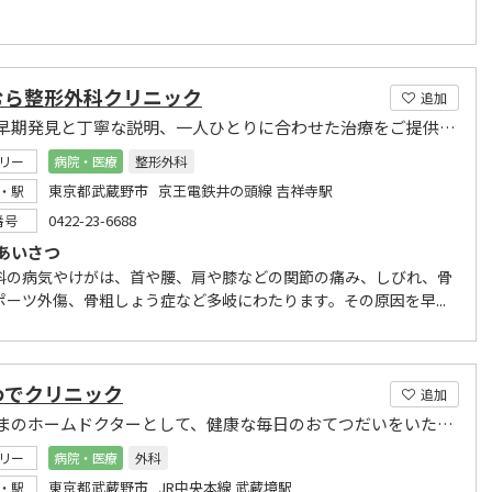
むら整形外科クリニック
追加
病気の早期発見と丁寧な説明、一人ひとりに合わせた治療をご提供いたします
リー
病院・医療
整形外科
東京都武蔵野市 京王電鉄井の頭線 吉祥寺駅
・駅
0422-23-6688
番号
あいさつ
科の病気やけがは、首や腰、肩や膝などの関節の痛み、しびれ、骨
ポーツ外傷、骨粗しょう症など多岐にわたります。その原因を早...
わでクリニック
追加
患者さまのホームドクターとして、健康な毎日のおてつだいをいたします。
リー
病院・医療
外科
東京都武蔵野市 JR中央本線 武蔵境駅
・駅