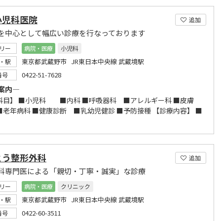
小児科医院
追加
を中心として幅広い診療を行なっております
リー
病院・医療
小児科
東京都武蔵野市 JR東日本中央線 武蔵境駅
・駅
0422-51-7628
番号
案内―
科目】 ■小児科 ■内科 ■呼吸器科 ■アレルギー科 ■皮膚
老年病科 ■健康診断 ■乳幼児健診 ■予防接種 【診療内容】 ■
.
とう整形外科
追加
科専門医による「親切・丁寧・誠実」な診療
リー
病院・医療
クリニック
東京都武蔵野市 JR東日本中央線 武蔵境駅
・駅
0422-60-3511
番号