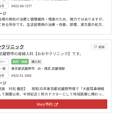
0422-38-7277
番号
ージ
皆様の病気の治癒と健康維持・増進のため、微力ではありますが、
て参る所存です。生活習慣病の治療・改善、禁煙、漢方薬の処方...
やクリニック
追加
武蔵野市の産婦人科【おおやクリニック】です。
リー
病院・医療
婦人科
東京都武蔵野市 JR・西武 武蔵境駅
・駅
0422-51-3001
番号
ージ
院長 村松 義定】 昭和35年東京都武蔵野市境で「大屋耳鼻咽喉
して開業以来、半世紀近く町のドクターとして地域医療に携わっ...
Web予約