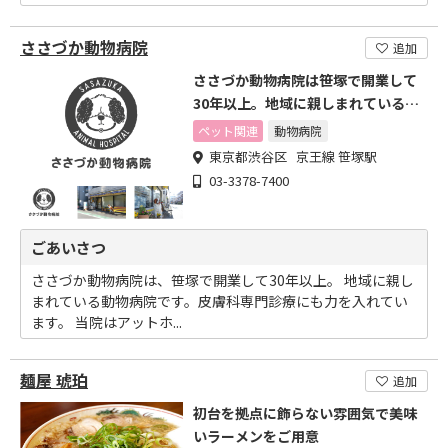
ささづか動物病院
追加
ささづか動物病院は笹塚で開業して
30年以上。地域に親しまれている病
院です。
ペット関連
動物病院
東京都渋谷区 京王線 笹塚駅
03-3378-7400
ごあいさつ
ささづか動物病院は、笹塚で開業して30年以上。 地域に親し
まれている動物病院です。皮膚科専門診療にも力を入れてい
ます。 当院はアットホ...
麺屋 琥珀
追加
初台を拠点に飾らない雰囲気で美味
いラーメンをご用意