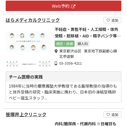
Web予約
はらメディカルクリニック
追加
不妊症・男性不妊・人工授精・体外
受精・胚移植・AID・精子バンク等を
専門に行っております。
病院・医療
婦人科
東京都渋谷区 東京地下鉄副都心線
北参道駅
03-3356-4211
チーム医療の実践
1984年に当時の慶應義塾大学教授である飯塚教授の指導のも
と体外受精の研究・臨床実施に携わり、日本初の凍結受精卵
ベビー誕生スタッフ...
笹塚井上クリニック
追加
内科/糖尿病・代謝内科 ※日曜日も