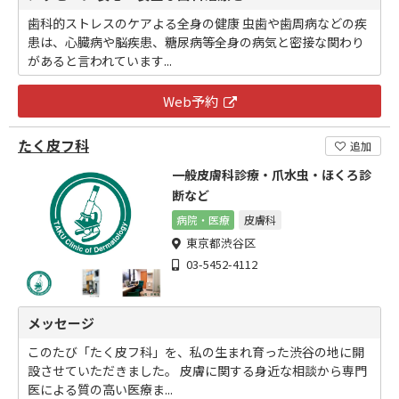
歯科的ストレスのケアよる全身の健康 虫歯や歯周病などの疾
患は、心臓病や脳疾患、糖尿病等全身の病気と密接な関わり
があると言われています...
Web予約
たく皮フ科
追加
一般皮膚科診療・爪水虫・ほくろ診
断など
病院・医療
皮膚科
東京都渋谷区
03-5452-4112
メッセージ
このたび「たく皮フ科」を、私の生まれ育った渋谷の地に開
設させていただきました。 皮膚に関する身近な相談から専門
医による質の高い医療ま...