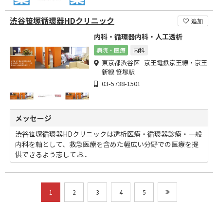
渋谷笹塚循環器HDクリニック
追加
内科・循環器内科・人工透析
病院・医療
内科
東京都渋谷区 京王電鉄京王線・京王
新線 笹塚駅
03-5738-1501
メッセージ
渋谷笹塚循環器HDクリニックは透析医療・循環器診療・一般
内科を軸として、救急医療を含めた幅広い分野での医療を提
供できるよう志してお...
1
2
3
4
5