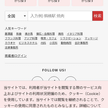
から探す
から探す
から探す
検索
人気キーワード
居酒屋
和食
焼き鳥
懐石・会席料理
焼肉
イタリア料理
フランス料理
アジア料理
喫茶・カフェ
リラクゼーション
マッサージ
カラオケ
ビジネスホテル
内科
小児科
動物病院
会計事務所
法律事務所
掲載者ログイン
FOLLOW US!
当サイトでは、利用者が当サイトを閲覧する際のサービス向
上およびサイトの利用状況把握のため、クッキー（Cookie）
を使用しています。当サイトでは閲覧を継続されることで、ク
e-NAVITA（イーナビタ）とは？
お気に入り
ヘルプ
ッキーの使用に同意されたものとみなします。詳細について
利用規約
個人情報の取り扱いについて
運営会社