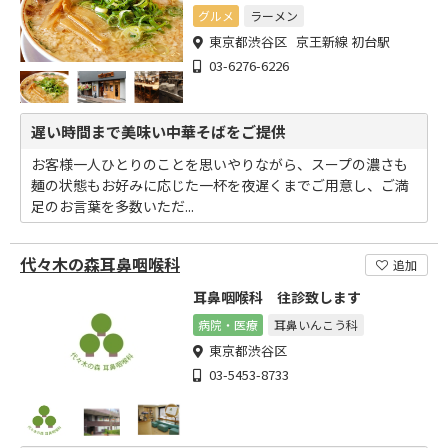
グルメ
ラーメン
東京都渋谷区 京王新線 初台駅
03-6276-6226
遅い時間まで美味い中華そばをご提供
お客様一人ひとりのことを思いやりながら、スープの濃さも
麺の状態もお好みに応じた一杯を夜遅くまでご用意し、ご満
足のお言葉を多数いただ...
代々木の森耳鼻咽喉科
追加
耳鼻咽喉科 往診致します
病院・医療
耳鼻いんこう科
東京都渋谷区
03-5453-8733