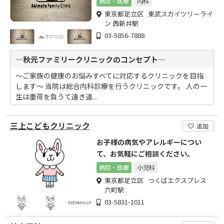
病院・医療
内科
東京都足立区 東武スカイツリーライ
ン 西新井駅
03-5856-7888
―秋元ファミリークリニックのコンセプト―
～ご家族の健康のお悩みすべてに対応するクリニックを目指
します～ 当院は総合内科診療を行うクリニックです。 人の一
生は重荷を負うて遠き道...
三上こどもクリニック
追加
お子様の病気やアレルギーについ
て、お気軽にご相談ください。
病院・医療
小児科
東京都足立区 つくばエクスプレス
六町駅
03-5831-1011