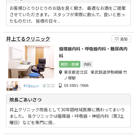
お客様ひとりひとりのお話を良く聞き、 最適なお酒をご提案
させていただきます。 スタッフが実際に飲んで、良いと思っ
たものだけ、 皆様の日々...
井上てるクリニック
追加
循環器内科・呼吸器内科・糖尿病内
科
病院・医療
内科
東京都足立区 東武鉄道伊勢崎線 竹
ノ塚駅
03-5851-7666
院長ごあいさつ
井上クリニック院長として30年間地域医療に携わってまいり
ました。 当クリニックは循環器・呼吸器・神経内科（第3土
曜日）などを専門に扱...