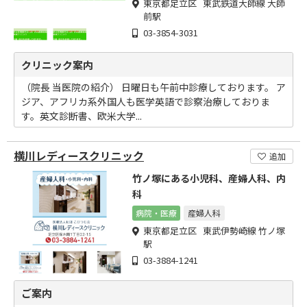
東京都足立区 東武鉄道大師線 大師
前駅
03-3854-3031
クリニック案内
（院長 当医院の紹介） 日曜日も午前中診療しております。 ア
ジア、アフリカ系外国人も医学英語で診察治療しておりま
す。英文診断書、欧米大学...
横川レディースクリニック
追加
竹ノ塚にある小児科、産婦人科、内
科
病院・医療
産婦人科
東京都足立区 東武伊勢崎線 竹ノ塚
駅
03-3884-1241
ご案内