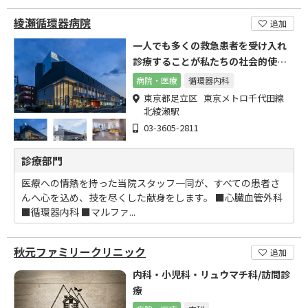
綾瀬循環器病院
追加
一人でも多くの救急患者を受け入れ
診療することが私たちの社会的使命
です
病院・医療
循環器内科
東京都足立区 東京メトロ千代田線
北綾瀬駅
03-3605-2811
診療部門
医療への情熱を持った当院スタッフ一同が、すべての患者さ
んへ心を込め、技を尽くした献身をします。 ■心臓血管外科
■循環器内科 ■マルファ...
秋元ファミリークリニック
追加
内科・小児科・リュウマチ科/訪問診
療