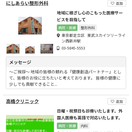
にしあらい整形外科
追加
地域に根ざし心のこもった医療サー
ビスを目指して
病院・医療
整形外科
東京都足立区 東武スカイツリーライ
ン西新井駅
03-5845-5553
メッセージ
～ご挨拶～ 地域の皆様の頼れる『健康創造パートナー』とし
て、皆様のお役に立ちたいと考えております。 皆様の健康に
少しでも貢献できること...
高橋クリニック
追加
日曜・祝祭日も診療いたします。外
国人医療も英語で対応いたします。
病院・医療
内科