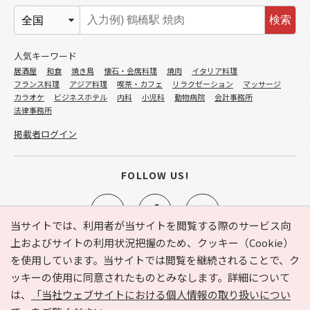
検索
人気キーワード
居酒屋
和食
焼き鳥
懐石・会席料理
焼肉
イタリア料理
フランス料理
アジア料理
喫茶・カフェ
リラクゼーション
マッサージ
カラオケ
ビジネスホテル
内科
小児科
動物病院
会計事務所
法律事務所
掲載者ログイン
FOLLOW US!
当サイトでは、利用者が当サイトを閲覧する際のサービス向
上およびサイトの利用状況把握のため、クッキー（Cookie）
を使用しています。当サイトでは閲覧を継続されることで、ク
e-NAVITA（イーナビタ）とは？
お気に入り
ヘルプ
ッキーの使用に同意されたものとみなします。詳細について
利用規約
個人情報の取り扱いについて
運営会社
は、
「当社ウェブサイトにおける個人情報の取り扱いについ
サイトマップ
広告掲載に関するお問い合わせ