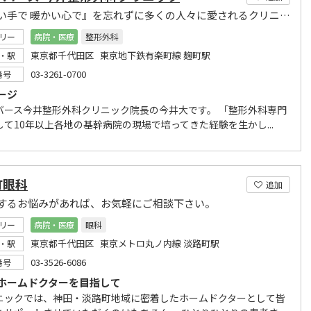
『暖かい手で 暖かい心で』を忘れずに多くの人々に愛されるクリニックを目指します。
リー
病院・医療
整形外科
東京都千代田区 東京地下鉄有楽町線 麹町駅
・駅
03-3261-0700
番号
ージ
バース今井整形外科クリニック院長の今井大です。 「整形外科専門
して10年以上各地の基幹病院の現場で培ってきた経験を生かし...
町眼科
追加
するお悩みがあれば、お気軽にご相談下さい。
リー
病院・医療
眼科
東京都千代田区 東京メトロ丸ノ内線 淡路町駅
・駅
03-3526-6086
番号
ホームドクターを目指して
ニックでは、神田・淡路町地域に密着したホームドクターとして皆