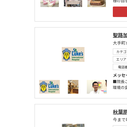
様の目
聖路
大手町
カテゴ
エリア
電話
メッセ
■院長
環境の
秋葉