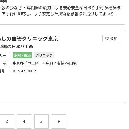
特色
回数の少なさ ・専門医の執刀による安心安全な日帰り手術 多種多様
ニア手術に即応し、より安定した技術を患者様に提供してまいり...
あしの血管クリニック東京
追加
脈瘤の日帰り手術
リー
病院・医療
クリニック
東京都千代田区 JR東日本各線 神田駅
・駅
03-5289-0072
番号
3
4
5