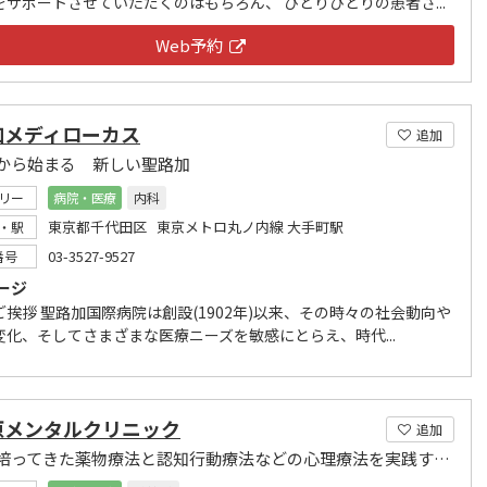
をサポートさせていただくのはもちろん、 ひとりひとりの患者さ...
Web予約
加メディローカス
追加
から始まる 新しい聖路加
リー
病院・医療
内科
東京都千代田区 東京メトロ丸ノ内線 大手町駅
・駅
03-3527-9527
番号
ージ
ご挨拶 聖路加国際病院は創設(1902年)以来、その時々の社会動向や
変化、そしてさまざまな医療ニーズを敏感にとらえ、時代...
原メンタルクリニック
追加
今まで培ってきた薬物療法と認知行動療法などの心理療法を実践するメンタルクリニック