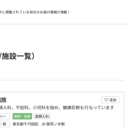
タに掲載されている
地元のお店の情報が満載！
/施設一覧）
病院
追加
婦人科、不妊科、小児科を始め、健康診断も行なっています
リー
病院・医療
産婦人科
東京都千代田区 JR 御茶ノ水駅
・駅