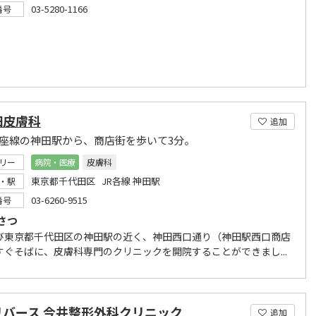
03-5280-1166
番号
田皮膚科
追加
銀座線の神田駅から、商店街を歩いて3分。
リー
病院・医療
皮膚科
東京都千代田区 JR各線 神田駅
・駅
03-6260-9515
番号
さつ
び東京都千代田区の神田駅の近く、神田西口通り（神田駅西口商店
すぐそばに、皮膚科専門のクリニックを開院することができまし...
リバース 今井整形外科クリニック
追加