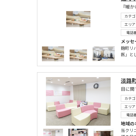
カテゴ
エリア
電話
メッセ
麹町リ
医」と
淡路
目に関
カテゴ
エリア
電話
地域の
当クリ