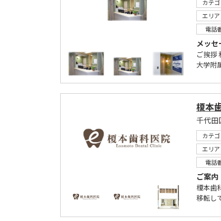
カテゴ
エリア
電話
メッセ
ご挨拶
大学附
榎本
千代田
カテゴ
エリア
電話
ご案内
榎本歯
移転し