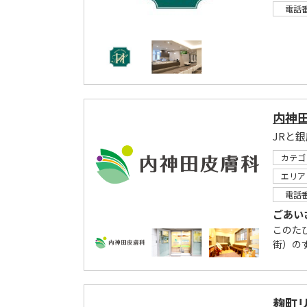
電話
内神
JRと
カテゴ
エリア
電話
ごあい
このた
街）の
麹町