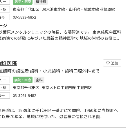
リー
病院・医療
精神科
東京都千代田区 JR京浜東北線・山手線・総武本線 秋葉原駅
・駅
03-5833-6852
番号
ージ
 秋葉原メンタルクリニックの院長、安藤智道です。 東京慈恵会医科
属病院での経験に基づいた最新の精神医学で 地域の皆様のお役に...
歯科医院
追加
区麹町の歯医者 歯科・小児歯科・歯科口腔外科まで
リー
病院・医療
歯科
東京都千代田区 東京メトロ半蔵門線 半蔵門駅
・駅
03-3261-9482
番号
科医院は、1939年に千代田区一番町にて開院、1960年に当麹町へ
て以来70年余、地域に根付いた、患者様に信頼される歯...