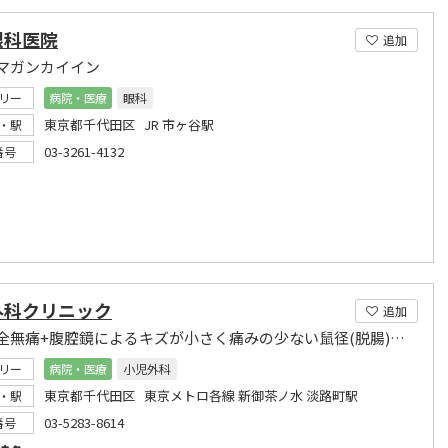
眼科医院
追加
マガンカイイン
リー
病院・医療
眼科
東京都千代田区 JR 市ヶ谷駅
・駅
03-3261-4132
番号
外科クリニック
追加
術中完全無痛+腹腔鏡によるキズが小さく痛みの少ない鼠径(脱腸)ヘルニア日帰り手術
リー
病院・医療
小児外科
東京都千代田区 東京メトロ各線 新御茶ノ水 淡路町駅
・駅
03-5283-8614
番号