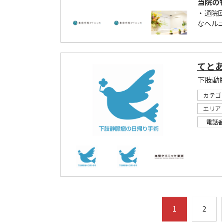
当院の
・通院
なヘル
てと
下肢動
カテゴ
エリア
電話
1
2