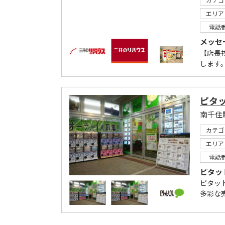
エリア
電話
メッセ
【店長
します
ピタ
南千住
カテゴ
エリア
電話
ピタッ
ピタッ
多彩な