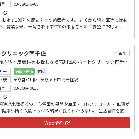
03-3801-6488
番号
ージ
、およそ100年の歴史を持つ歯医者です。 古くから続く医院ではあ
が、開業以来、来院されるすべての患者さんのご要望にお応え...
トクリニック南千住
追加
内科・婦人科・皮膚科をお探しなら荒川区のハートクリニック南千住まで
リー
病院・医療
内科
東京都荒川区 東京メトロ 南千住駅
・駅
03-5604-0810
番号
ージ
 開院以来数多くの、心電図の異常や血圧・コレステロール・ 血糖が
ど健康診断や人間ドッグの結果が良くわからない、 生活習慣を変...
Web予約