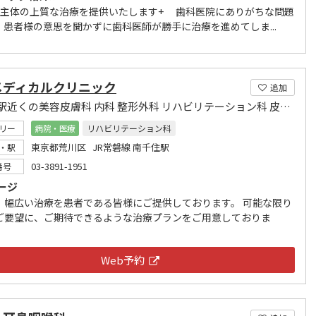
様主体の上質な治療を提供いたします+ 歯科医院にありがちな問題
、患者様の意思を聞かずに歯科医師が勝手に治療を進めてしま...
メディカルクリニック
追加
南千住駅近くの美容皮膚科 内科 整形外科 リハビリテーション科 皮膚科 循環器内科 糖尿病内科
リー
病院・医療
リハビリテーション科
東京都荒川区 JR常磐線 南千住駅
・駅
03-3891-1951
番号
ージ
、幅広い治療を患者である皆様にご提供しております。 可能な限り
ご要望に、ご期待できるような治療プランをご用意しておりま
Web予約