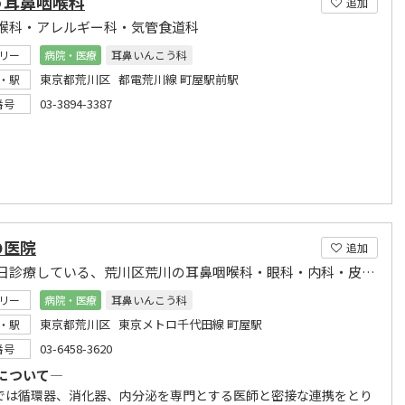
う耳鼻咽喉科
追加
喉科・アレルギー科・気管食道科
リー
病院・医療
耳鼻いんこう科
東京都荒川区 都電荒川線 町屋駅前駅
・駅
03-3894-3387
番号
の医院
追加
土日祝日診療している、荒川区荒川の耳鼻咽喉科・眼科・内科・皮膚科
リー
病院・医療
耳鼻いんこう科
東京都荒川区 東京メトロ千代田線 町屋駅
・駅
03-6458-3620
番号
について―
は循環器、消化器、内分泌を専門とする医師と密接な連携をとり