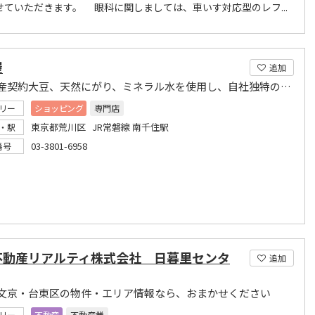
せていただきます。 眼科に関しましては、車いす対応型のレフ...
屋
追加
佐賀県産契約大豆、天然にがり、ミネラル水を使用し、自社独特の豆腐を製造しております。
リー
ショッピング
専門店
東京都荒川区 JR常磐線 南千住駅
・駅
03-3801-6958
番号
不動産リアルティ株式会社 日暮里センタ
追加
文京・台東区の物件・エリア情報なら、おまかせください
リー
不動産
不動産業