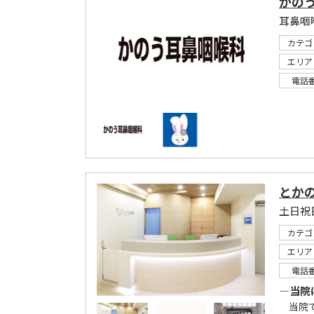
かの
耳鼻咽
カテゴ
エリア
電話
とか
カテゴ
エリア
電話
―当院
当院で