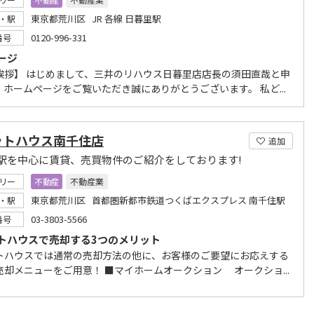
東京都荒川区 JR 各線 日暮里駅
・駅
0120-996-331
番号
ージ
挨拶】 はじめまして、三井のリハウス日暮里店店長の須田直哉と申
。ホームページをご覧いただき誠にありがとうございます。 私ど...
ットハウス南千住店
追加
駅を中心に賃貸、売買物件のご紹介をしております!
リー
不動産
不動産業
東京都荒川区 首都圏新都市鉄道つくばエクスプレス 南千住駅
・駅
03-3803-5566
番号
トハウスで売却する3つのメリット
トハウスでは通常の売却方法の他に、お客様のご要望にお応えする
売却メニューをご用意！ ■マイホームオークション オークショ...