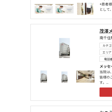
+患者
として
茂澤
カテゴ
エリア
電話
メッセ
当院は
皆様の
す。...