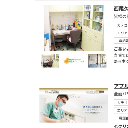
西尾
皆様の
カテゴ
エリア
電話
ごあい
当院で
ある本
アプ
カテゴ
エリア
電話
≪クリ