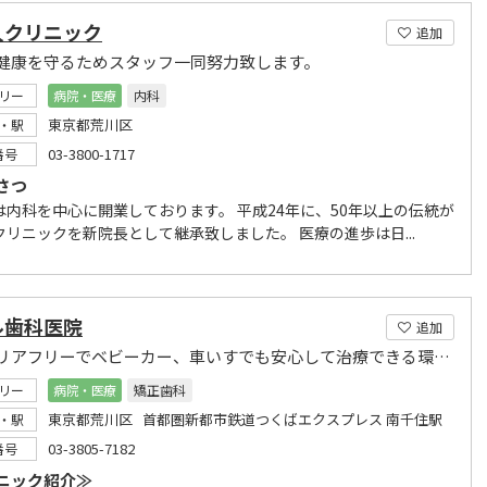
久クリニック
追加
健康を守るためスタッフ一同努力致します。
リー
病院・医療
内科
東京都荒川区
・駅
03-3800-1717
番号
さつ
は内科を中心に開業しております。 平成24年に、50年以上の伝統が
クリニックを新院長として継承致しました。 医療の進歩は日...
ル歯科医院
追加
全面バリアフリーでベビーカー、車いすでも安心して治療できる環境です
リー
病院・医療
矯正歯科
東京都荒川区 首都圏新都市鉄道つくばエクスプレス 南千住駅
・駅
03-3805-7182
番号
ニック紹介≫