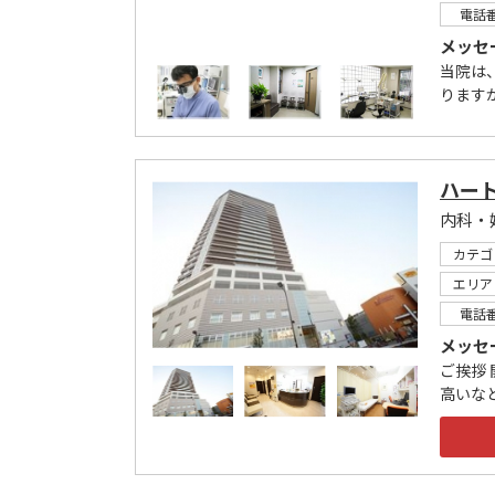
電話
メッセ
当院は
ります
ハー
カテゴ
エリア
電話
メッセ
ご挨拶
高いな