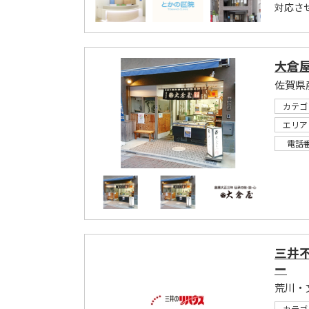
対応さ
大倉
カテゴ
エリア
電話
三井
ー
荒川・
カテゴ