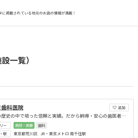
タに掲載されている
地元のお店の情報が満載！
施設一覧）
ま歯科医院
追加
100年の歴史の中で培った信頼と実績。だから納得・安心の歯医者さん。
リー
病院・医療
歯科
東京都荒川区 JR・東京メトロ 南千住駅
・駅