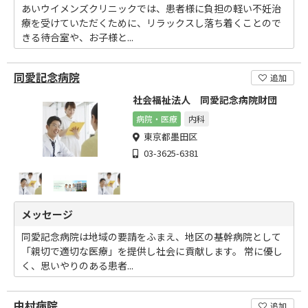
あいウイメンズクリニックでは、患者様に負担の軽い不妊治
療を受けていただくために、リラックスし落ち着くことので
きる待合室や、お子様と...
同愛記念病院
追加
社会福祉法人 同愛記念病院財団
病院・医療
内科
東京都墨田区
03-3625-6381
メッセージ
同愛記念病院は地域の要請をふまえ、地区の基幹病院として
「親切で適切な医療」を提供し社会に貢献します。 常に優し
く、思いやりのある患者...
中村病院
追加