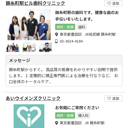
錦糸町駅ビル歯科クリニック
追加
錦糸町駅の歯科です。健康な歯のお
手伝いをいたします。
病院・医療
歯科
東京都墨田区 JR総武線 錦糸町駅
03-3634-4184
メッセージ
錦糸町駅からすぐ。 高品質の医療をわかりやすい説明で提供
します。 1. 定期的に矯正専門医による治療を行なうなど、 お
口全体のトータルケア...
あいウイメンズクリニック
追加
お気軽にご来院ください
病院・医療
婦人科
東京都墨田区 JR 錦糸町駅