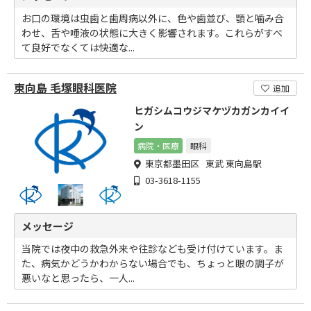
お口の環境は虫歯と歯周病以外に、色や歯並び、顎と噛み合
わせ、舌や唾液の状態に大きく影響されます。これらがすべ
て良好でなくては快適な...
東向島 毛塚眼科医院
追加
ヒガシムコウジマケヅカガンカイイ
ン
病院・医療
眼科
東京都墨田区 東武 東向島駅
03-3618-1155
メッセージ
当院では夜中の救急外来や往診なども受け付けています。ま
た、病気かどうかわからない場合でも、ちょっと眼の調子が
悪いなと思ったら、一人...