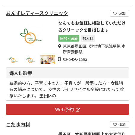
あんずレディースクリニック
追加
なんでもお気軽に相談していただけ
るクリニックを目指します
病院・医療
婦人科
東京都墨田区 都営地下鉄浅草線 本
所吾妻橋駅
03-6456-1682
婦人科診療
結婚前の方、子育て中の方、子育てが一段落した方…女性特
有の悩みについて。 女性のライフサイクル全般にわたって診
療いたします。 墨田区の...
Web予約
こだま内科
追加
墨田区 本所吾妻橋駅上の大変便利