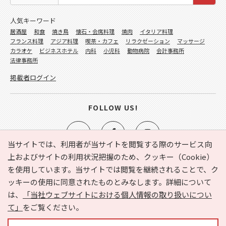
人気キーワード
居酒屋
和食
焼き鳥
懐石・会席料理
焼肉
イタリア料理
フランス料理
アジア料理
喫茶・カフェ
リラクゼーション
マッサージ
カラオケ
ビジネスホテル
内科
小児科
動物病院
会計事務所
法律事務所
掲載者ログイン
FOLLOW US!
当サイトでは、利用者が当サイトを閲覧する際のサービス向
上およびサイトの利用状況把握のため、クッキー（Cookie）
を使用しています。当サイトでは閲覧を継続されることで、ク
e-NAVITA（イーナビタ）とは？
お気に入り
ヘルプ
ッキーの使用に同意されたものとみなします。詳細について
利用規約
個人情報の取り扱いについて
運営会社
は、
「当社ウェブサイトにおける個人情報の取り扱いについ
サイトマップ
広告掲載に関するお問い合わせ
て」
をご覧ください。
サイトの内容に関するお問い合わせ