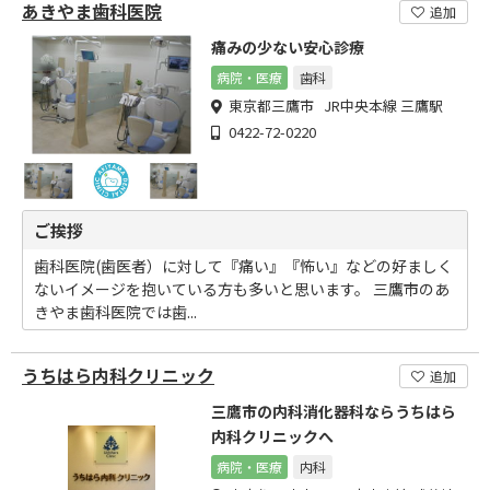
あきやま歯科医院
追加
痛みの少ない安心診療
病院・医療
歯科
東京都三鷹市 JR中央本線 三鷹駅
0422-72-0220
ご挨拶
歯科医院(歯医者）に対して『痛い』『怖い』などの好ましく
ないイメージを抱いている方も多いと思います。 三鷹市のあ
きやま歯科医院では歯...
うちはら内科クリニック
追加
三鷹市の内科消化器科ならうちはら
内科クリニックへ
病院・医療
内科