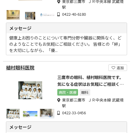
東京都三鷹市 ＪＲ中央本線 武蔵境
駅
0422-40-6180
メッセージ
健康上お困りのことについて専門分野や臓器に関係なく、ど
のようなことでもお気軽にご相談ください。 皆様との「絆」
を大切にしながら、「優...
植村眼科医院
追加
三鷹市の眼科、植村眼科医院です。
気になる症状はお気軽にご相談くだ
さい。
病院・医療
眼科
東京都三鷹市 ＪＲ中央本線 武蔵境
駅
0422-33-0456
メッセージ