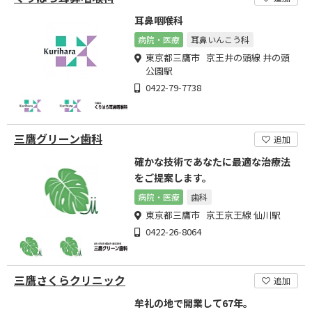
耳鼻咽喉科
病院・医療
耳鼻いんこう科
東京都三鷹市 京王井の頭線 井の頭
公園駅
0422-79-7738
三鷹グリーン歯科
追加
確かな技術であなたに最適な治療法
をご提案します。
病院・医療
歯科
東京都三鷹市 京王京王線 仙川駅
0422-26-8064
三鷹さくらクリニック
追加
牟礼の地で開業して67年。