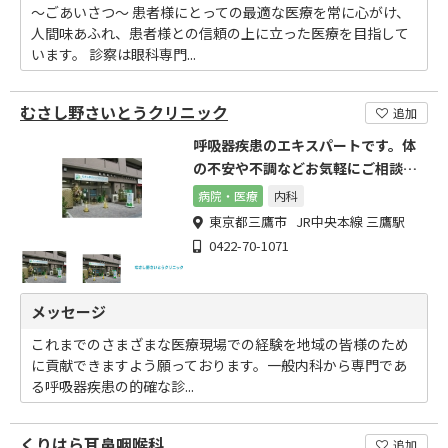
～ごあいさつ～ 患者様にとっての最適な医療を常に心がけ、
人間味あふれ、患者様との信頼の上に立った医療を目指して
います。 診察は眼科専門...
むさし野さいとうクリニック
追加
呼吸器疾患のエキスパートです。体
の不安や不調などお気軽にご相談く
ださい。
病院・医療
内科
東京都三鷹市 JR中央本線 三鷹駅
0422-70-1071
メッセージ
これまでのさまざまな医療現場での経験を地域の皆様のため
に貢献できますよう願っております。一般内科から専門であ
る呼吸器疾患の的確な診...
くりはら耳鼻咽喉科
追加