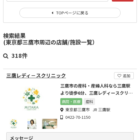
TOPページに戻る
検索結果
(東京都三鷹市周辺の店舗/施設一覧）
318件
三鷹レディ－スクリニック
追加
三鷹市の産科・産婦人科なら三鷹駅
より徒歩6分、三鷹レディースクリニ
ック
病院・医療
産科
東京都三鷹市 JR 三鷹駅
0422-70-1150
メッセージ