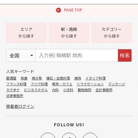
PAGE TOP
エリア
駅・路線
カテゴリー
から探す
から探す
から探す
検索
人気キーワード
居酒屋
和食
焼き鳥
懐石・会席料理
焼肉
イタリア料理
フランス料理
アジア料理
喫茶・カフェ
リラクゼーション
マッサージ
カラオケ
ビジネスホテル
内科
小児科
動物病院
会計事務所
法律事務所
掲載者ログイン
FOLLOW US!