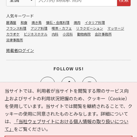
人気キーワード
居酒屋
和食
焼き鳥
懐石・会席料理
焼肉
イタリア料理
フランス料理
アジア料理
喫茶・カフェ
リラクゼーション
マッサージ
カラオケ
ビジネスホテル
内科
小児科
動物病院
会計事務所
法律事務所
掲載者ログイン
FOLLOW US!
当サイトでは、利用者が当サイトを閲覧する際のサービス向
上およびサイトの利用状況把握のため、クッキー（Cookie）
を使用しています。当サイトでは閲覧を継続されることで、ク
e-NAVITA（イーナビタ）とは？
お気に入り
ヘルプ
ッキーの使用に同意されたものとみなします。詳細について
利用規約
個人情報の取り扱いについて
運営会社
は、
「当社ウェブサイトにおける個人情報の取り扱いについ
サイトマップ
広告掲載に関するお問い合わせ
て」
をご覧ください。
サイトの内容に関するお問い合わせ