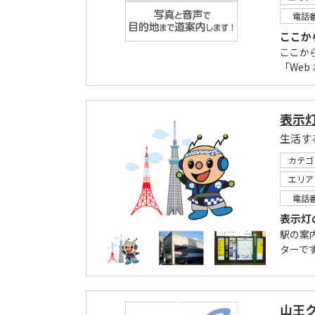
電話
ここか
ここか
「Web
表示
生活す
カテゴ
エリア
電話
表示灯
駅の案
ターで
山王ク