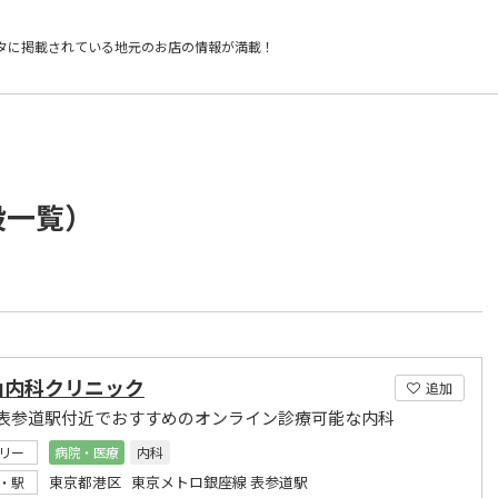
タに掲載されている
地元のお店の情報が満載！
設一覧）
山内科クリニック
追加
表参道駅付近でおすすめのオンライン診療可能な内科
リー
病院・医療
内科
東京都港区 東京メトロ銀座線 表参道駅
・駅