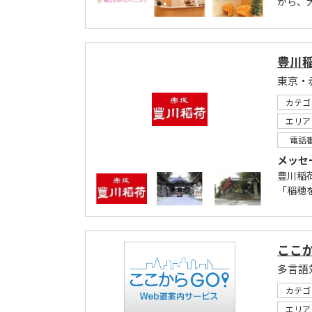
から、
豊川
東京・
カテゴ
エリア
電話
メッセ
豊川稲
「稲穂
ここ
多言語
カテゴ
エリア