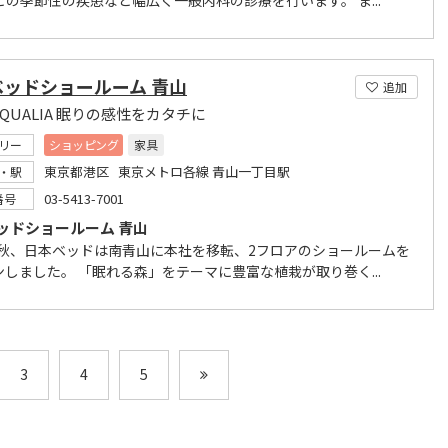
どの季節性の疾患など幅広く一般内科の診療を行います。 ま...
ベッドショールーム 青山
追加
P QUALIA 眠りの感性をカタチに
リー
ショッピング
家具
東京都港区 東京メトロ各線 青山一丁目駅
・駅
03-5413-7001
番号
ッドショールーム 青山
9年秋、日本ベッドは南青山に本社を移転、2フロアのショールームを
ンしました。 「眠れる森」をテーマに豊富な植栽が取り巻く...
3
4
5