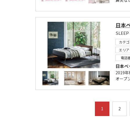
鼻炎な
日本
SLEE
カテゴ
エリア
電話
日本ベ
201
オープ
1
2