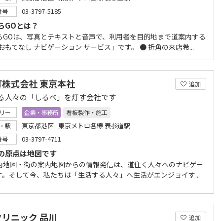
03-3797-5185
番号
らGOとは？
らGOは、写真とテキストと音声で、利用者を目的地まで道案内する
 おもてなし ナビゲーション サービス」です。 ● 折角の来店希...
灯株式会社 東京本社
追加
る人々の「しるべ」を灯す会社です
リー
企業・事務所
看板製作・施工
東京都港区 東京メトロ各線 表参道駅
・駅
03-3797-4711
番号
の原点は地図です
内地図・街の案内地図からの情報発信は、道住く人々へのナビゲー
す。そして今、私たちは「生活する人々」へ生活がエンジョイす...
リニック 品川
追加