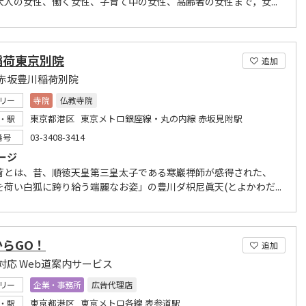
大人の女性、働く女性、子育て中の女性、高齢者の女性まで，女...
稲荷東京別院
追加
赤坂豊川稲荷別院
リー
寺院
仏教寺院
東京都港区 東京メトロ銀座線・丸の内線 赤坂見附駅
・駅
03-3408-3414
番号
ージ
荷とは、昔、順徳天皇第三皇太子である寒巖禅師が感得された、
を荷い白狐に跨り給う端麗なお姿」の豊川ダ枳尼眞天(とよかわだ...
からGO！
追加
対応 Web道案内サービス
リー
企業・事務所
広告代理店
東京都港区 東京メトロ各線 表参道駅
・駅