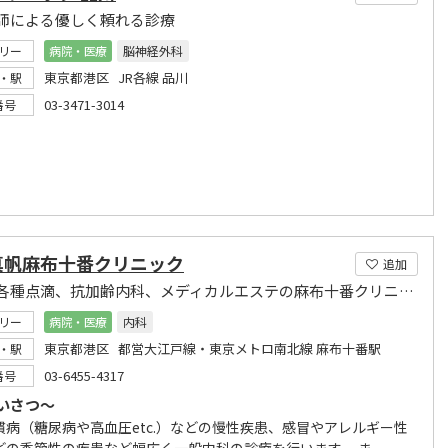
師による優しく頼れる診療
リー
病院・医療
脳神経外科
東京都港区 JR各線 品川
・駅
03-3471-3014
番号
真帆麻布十番クリニック
追加
内科、各種点滴、抗加齢内科、メディカルエステの麻布十番クリニックです。
リー
病院・医療
内科
東京都港区 都営大江戸線・東京メトロ南北線 麻布十番駅
・駅
03-6455-4317
番号
いさつ～
慣病（糖尿病や高血圧etc.）などの慢性疾患、感冒やアレルギー性