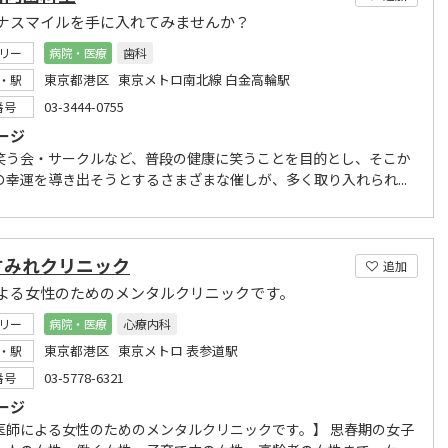
ナスマイルを手に入れてみませんか？
リー
病院・医療
歯科
東京都港区 東京メトロ南北線 白金高輪駅
・駅
03-3444-0755
番号
ージ
笑う会・サークルなど、普段の健康に笑うことを目的とし、そこか
の幸運を導き出そうとするさまざまな催しが、多く取り入れられ...
すみれクリニック
追加
よる女性のためのメンタルクリニックです。
リー
病院・医療
心療内科
東京都港区 東京メトロ 表参道駅
・駅
03-5778-6321
番号
ージ
医師による女性のためのメンタルクリニックです。】 思春期の女子