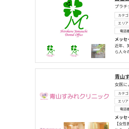
プラチ
カテゴ
エリア
電話
メッセ
近年、
ら人々
青山
女医に
カテゴ
エリア
電話
メッセ
【女性