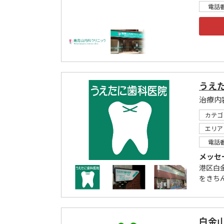
電話
うえ
カテゴ
エリア
電話
メッセ
港区白
をきち
白金