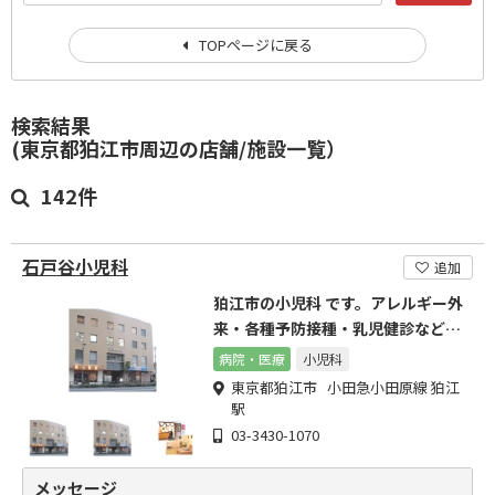
TOPページに戻る
検索結果
(東京都狛江市周辺の店舗/施設一覧）
142件
石戸谷小児科
追加
狛江市の小児科 です。アレルギー外
来・各種予防接種・乳児健診などご
相談ください。
病院・医療
小児科
東京都狛江市 小田急小田原線 狛江
駅
03-3430-1070
メッセージ