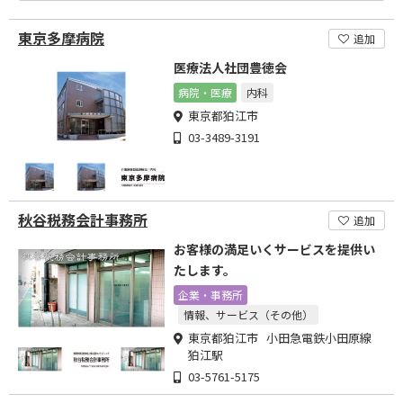
東京多摩病院
追加
医療法人社団豊徳会
病院・医療
内科
東京都狛江市
03-3489-3191
秋谷税務会計事務所
追加
お客様の満足いくサービスを提供い
たします。
企業・事務所
情報、サービス（その他）
東京都狛江市 小田急電鉄小田原線
狛江駅
03-5761-5175