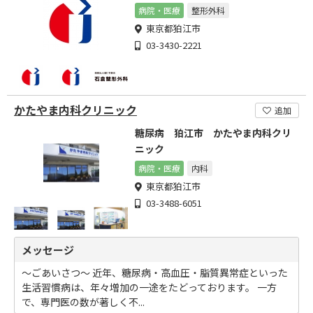
病院・医療
整形外科
東京都狛江市
03-3430-2221
かたやま内科クリニック
追加
糖尿病 狛江市 かたやま内科クリ
ニック
病院・医療
内科
東京都狛江市
03-3488-6051
メッセージ
～ごあいさつ～ 近年、糖尿病・高血圧・脂質異常症といった
生活習慣病は、年々増加の一途をたどっております。 一方
で、専門医の数が著しく不...