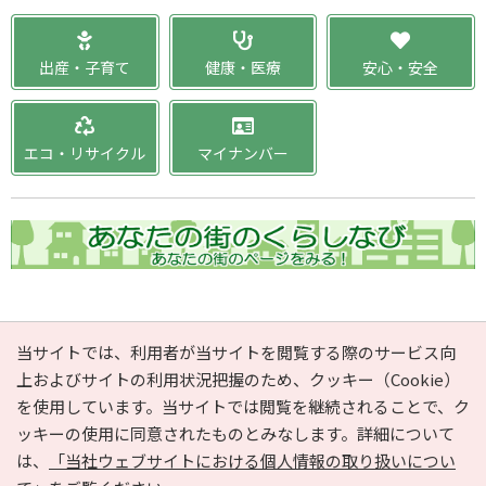
出産・子育て
健康・医療
安心・安全
エコ・リサイクル
マイナンバー
PAGE TOP
当サイトでは、利用者が当サイトを閲覧する際のサービス向
上およびサイトの利用状況把握のため、クッキー（Cookie）
を使用しています。当サイトでは閲覧を継続されることで、ク
e-NAVITA（イーナビタ）とは？
お気に入り
ヘルプ
ッキーの使用に同意されたものとみなします。詳細について
利用規約
個人情報の取り扱いについて
運営会社
は、
「当社ウェブサイトにおける個人情報の取り扱いについ
サイトマップ
広告掲載に関するお問い合わせ