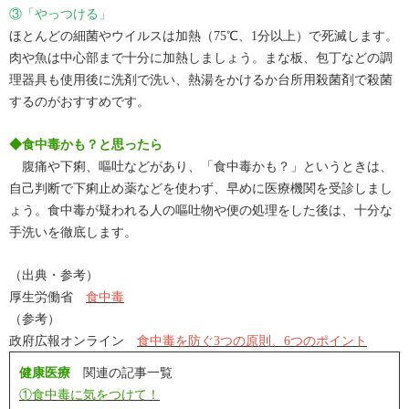
③「やっつける」
ほとんどの細菌やウイルスは加熱（75℃、1分以上）で死滅します。
肉や魚は中心部まで十分に加熱しましょう。まな板、包丁などの調
理器具も使用後に洗剤で洗い、熱湯をかけるか台所用殺菌剤で殺菌
するのがおすすめです。
◆食中毒かも？と思ったら
腹痛や下痢、嘔吐などがあり、「食中毒かも？」というときは、
自己判断で下痢止め薬などを使わず、早めに医療機関を受診しまし
ょう。食中毒が疑われる人の嘔吐物や便の処理をした後は、十分な
手洗いを徹底します。
（出典・参考）
厚生労働省
食中毒
（参考）
政府広報オンライン
食中毒を防ぐ3つの原則、6つのポイント
健康医療
関連の記事一覧
①食中毒に気をつけて！