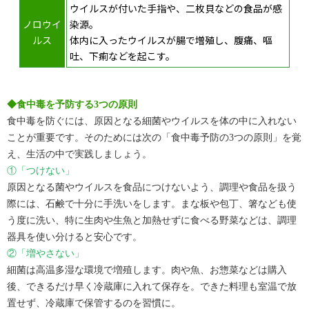
ウイルスが付いた手指や、二枚貝などの食品が感
ノロウイ
染源。
ルス
体内に入ったウイルスが腸で増殖し、腹痛、嘔
吐、下痢などを起こす。
◆食中毒を予防する3つの原則
食中毒を防ぐには、原因となる細菌やウイルスを体の中に入れない
ことが重要です。そのためには次の「食中毒予防の3つの原則」を覚
え、生活の中で実践しましょう。
①「つけない」
原因となる菌やウイルスを食品につけないよう、調理や食品を扱う
際には、石鹸で十分に手洗いをします。まな板や包丁、箸なども使
う度に洗い、特に生肉や生魚と加熱せずに食べる野菜などは、調理
器具を使い分けると安心です。
②「増やさない」
細菌は高温多湿な環境で増殖します。肉や魚、お惣菜などは購入
後、できるだけ早く冷蔵庫に入れて保存を。できた料理も室温で放
置せず、冷蔵庫で保管するのを習慣に。