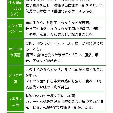
性大腸菌
強い毒素を出し、腹痛や出血性の下痢を発症。乳
（0157
幼児や高齢者では重症化するケースもある。
など）
肉の生食や、加熱不十分な肉などが原因。
カンピロ
吐き気や腹痛、水のような下痢が特徴で、初期に
バクター
は発熱、頭痛、倦怠感などが起こることも。
食肉、卵のほか、ペット（犬、猫）が感染源にな
サルモネ
ることも。
ラ属菌
原因の食物を食べた後半日～2日で、腹痛、嘔
吐、下痢などが起きる。
人の手指の傷などから、食品に菌が付着すること
ブドウ球
が多い。
菌
ブドウ球菌が作る毒素は熱にも強く、食べて3時
間前後で嘔吐や下痢が発生。
動物の体内や土壌などにいる菌。
ウエルシ
カレーや煮込み料理など酸素のない環境で菌が増
ュ菌
殖、食後6～18時間で腹痛や下痢が起こる。