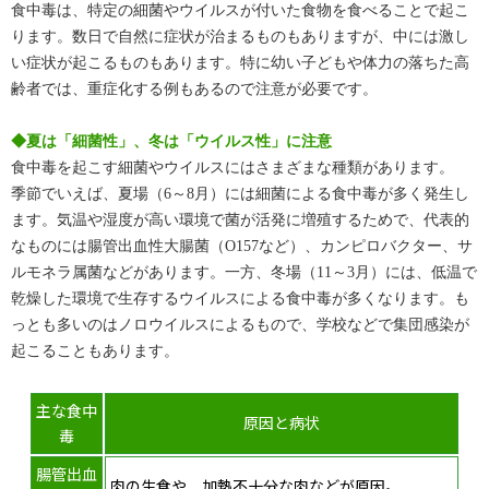
食中毒は、特定の細菌やウイルスが付いた食物を食べることで起こ
ります。数日で自然に症状が治まるものもありますが、中には激し
い症状が起こるものもあります。特に幼い子どもや体力の落ちた高
齢者では、重症化する例もあるので注意が必要です。
◆夏は「細菌性」、冬は「ウイルス性」に注意
食中毒を起こす細菌やウイルスにはさまざまな種類があります。
季節でいえば、夏場（6～8月）には細菌による食中毒が多く発生し
ます。気温や湿度が高い環境で菌が活発に増殖するためで、代表的
なものには腸管出血性大腸菌（O157など）、カンピロバクター、サ
ルモネラ属菌などがあります。一方、冬場（11～3月）には、低温で
乾燥した環境で生存するウイルスによる食中毒が多くなります。も
っとも多いのはノロウイルスによるもので、学校などで集団感染が
起こることもあります。
主な食中
原因と病状
毒
腸管出血
肉の生食や、加熱不十分な肉などが原因。