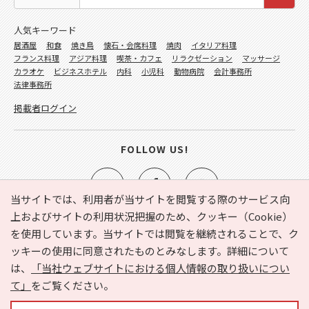
人気キーワード
居酒屋
和食
焼き鳥
懐石・会席料理
焼肉
イタリア料理
フランス料理
アジア料理
喫茶・カフェ
リラクゼーション
マッサージ
カラオケ
ビジネスホテル
内科
小児科
動物病院
会計事務所
法律事務所
掲載者ログイン
FOLLOW US!
当サイトでは、利用者が当サイトを閲覧する際のサービス向
上およびサイトの利用状況把握のため、クッキー（Cookie）
を使用しています。当サイトでは閲覧を継続されることで、ク
e-NAVITA（イーナビタ）とは？
お気に入り
ヘルプ
ッキーの使用に同意されたものとみなします。詳細について
利用規約
個人情報の取り扱いについて
運営会社
は、
「当社ウェブサイトにおける個人情報の取り扱いについ
サイトマップ
広告掲載に関するお問い合わせ
て」
をご覧ください。
サイトの内容に関するお問い合わせ