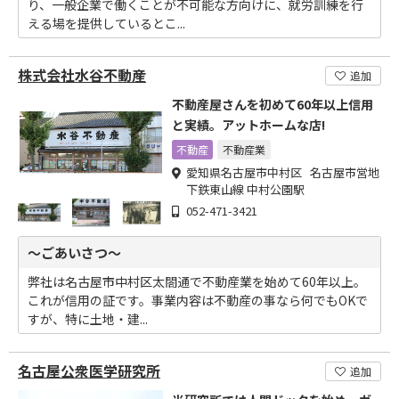
り、一般企業で働くことが不可能な方向けに、就労訓練を行
える場を提供しているとこ...
株式会社水谷不動産
追加
不動産屋さんを初めて60年以上信用
と実績。アットホームな店!
不動産
不動産業
愛知県名古屋市中村区 名古屋市営地
下鉄東山線 中村公園駅
052-471-3421
～ごあいさつ～
弊社は名古屋市中村区太閤通で不動産業を始めて60年以上。
これが信用の証です。事業内容は不動産の事なら何でもOKで
すが、特に土地・建...
名古屋公衆医学研究所
追加