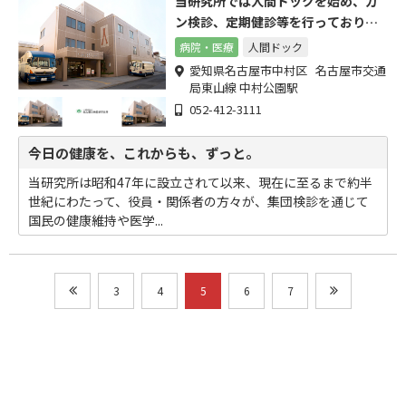
当研究所では人間ドックを始め、ガ
ン検診、定期健診等を行っておりま
す。
病院・医療
人間ドック
愛知県名古屋市中村区 名古屋市交通
局東山線 中村公園駅
052-412-3111
今日の健康を、これからも、ずっと。
当研究所は昭和47年に設立されて以来、現在に至るまで約半
世紀にわたって、役員・関係者の方々が、集団検診を通じて
国民の健康維持や医学...
3
4
5
6
7