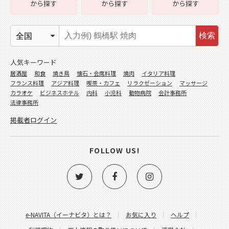
から探す
から探す
から探す
検索
人気キーワード
居酒屋
和食
焼き鳥
懐石・会席料理
焼肉
イタリア料理
フランス料理
アジア料理
喫茶・カフェ
リラクゼーション
マッサージ
カラオケ
ビジネスホテル
内科
小児科
動物病院
会計事務所
法律事務所
掲載者ログイン
FOLLOW US!
e-NAVITA（イーナビタ）とは？
お気に入り
ヘルプ