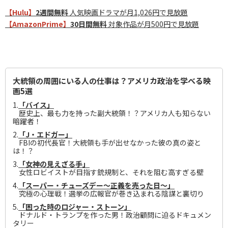
【Hulu】
2週間無料
人気映画ドラマが月1,026円で見放題
【AmazonPrime】
30日間無料
対象作品が月500円で見放題
大統領の周囲にいる人の仕事は？アメリカ政治を学べる映
画5選
1.
「バイス」
歴史上、最も力を持った副大統領！？アメリカ人も知らない
暗躍者！
2.
「J・エドガー」
FBIの初代長官！大統領も手が出せなかった彼の真の姿と
は！？
3.
「女神の見えざる手」
女性ロビイストが目指す銃規制と、それを阻む高すぎる壁
4.
「スーパー・チューズデー～正義を売った日～」
究極の心理戦！選挙の広報官が巻き込まれる陰謀と裏切り
5.
「困った時のロジャー・ストーン」
ドナルド・トランプを作った男！政治顧問に迫るドキュメン
タリー