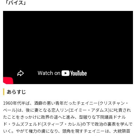
「バイス」
あらすじ
1960年代半ば、酒癖の悪い青年だったチェイニー(クリスチャン・
ベール)は、後に妻となる恋人リン(エイミー・アダムス)に叱責され
たことをきっかけに政界の道へと進み、型破りな下院議員ドナル
ド・ラムズフェルド(スティーブ・カレル)の下で政治の裏表を学んで
いく。やがて権力の虜になり、頭角を現すチェイニーは、大統領首