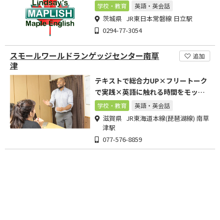
学校・教育
英語・英会話
茨城県 JR東日本常磐線 日立駅
0294-77-3054
スモールワールドランゲッジセンター南草
追加
津
テキストで総合力UP×フリートーク
で実践×英語に触れる時間をモット
ーに取り組んでおります!
学校・教育
英語・英会話
滋賀県 JR東海道本線(琵琶湖線) 南草
津駅
077-576-8859