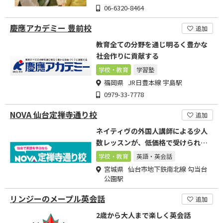
06-6320-8464
慶應アカデミー 豊前校
追加
教育全ての分野を通じ明るく豊かな
社会作りに貢献する
学校・教育
学習塾
福岡県 JR日豊本線 宇島駅
0979-33-7778
NOVA 仙台定禅寺通り校
追加
ネイティヴの外国人講師による少人
数レッスンが、低価格で受けられる
英会話教室です！
学校・教育
英語・英会話
宮城県 仙台市地下鉄南北線 勾当台
公園駅
リンジーのメープル英会話
追加
2歳から大人まで楽しく英会話