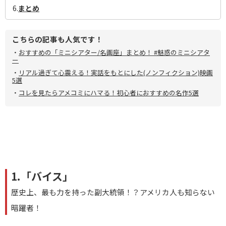
6.
まとめ
こちらの記事も人気です！
・
おすすめの「ミニシアター/名画座」まとめ！ #魅惑のミニシアタ
ー
・
リアル過ぎて心震える！実話をもとにした(ノンフィクション)映画
5選
・
コレを見たらアメコミにハマる！初心者におすすめの名作5選
1.「バイス」
歴史上、最も力を持った副大統領！？アメリカ人も知らない
暗躍者！