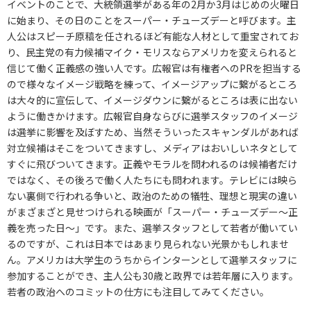
イベントのことで、大統領選挙がある年の2月か3月はじめの火曜日
に始まり、その日のことをスーパー・チューズデーと呼びます。主
人公はスピーチ原稿を任されるほど有能な人材として重宝されてお
り、民主党の有力候補マイク・モリスならアメリカを変えられると
信じて働く正義感の強い人です。広報官は有権者へのPRを担当する
ので様々なイメージ戦略を練って、イメージアップに繋がるところ
は大々的に宣伝して、イメージダウンに繋がるところは表に出ない
ように働きかけます。広報官自身ならびに選挙スタッフのイメージ
は選挙に影響を及ぼすため、当然そういったスキャンダルがあれば
対立候補はそこをついてきますし、メディアはおいしいネタとして
すぐに飛びついてきます。正義やモラルを問われるのは候補者だけ
ではなく、その後ろで働く人たちにも問われます。テレビには映ら
ない裏側で行われる争いと、政治のための犠牲、理想と現実の違い
がまざまざと見せつけられる映画が「スーパー・チューズデー～正
義を売った日～」です。また、選挙スタッフとして若者が働いてい
るのですが、これは日本ではあまり見られない光景かもしれませ
ん。アメリカは大学生のうちからインターンとして選挙スタッフに
参加することができ、主人公も30歳と政界では若年層に入ります。
若者の政治へのコミットの仕方にも注目してみてください。