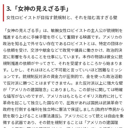
3.「女神の見えざる手」
女性ロビイストが目指す銃規制と、それを阻む高すぎる壁
「女神の見えざる手」は、敏腕女性ロビイストの主人公が銃規制を
推進するために手練手管を尽くして奮闘する映画です。アメリカの
政治を知る上で外せない存在であるロビイストとは、特定の団体か
ら依頼を受け、交渉や献金などで政党や議員に働きかけ、政治的決
定に影響を与えることを仕事にしています。本作の物語は彼女に銃
規制推進の依頼がやってきて、それを受諾するところから始まりま
す。しかし、それはほとんど不可能と言っていいほど困難なミッシ
ョンです。銃規制反対派の資金力が圧倒的で、金を使った政治活動
で反対派に勝つことはまずできません。また反対派以上に強大な壁
が「アメリカの建国理念」にありました。この部分に関しては明確
な描写がないのですが、アメリカはもともとイギリス政府に対して
革命を起こして独立した国なので、圧政があれば国民は武装革命で
政府を打倒する権利を独立時に憲法で保証しました(政府が市民から
銃を取り上げることは憲法違反)。アメリカにとって銃とは自由を象
徴する武器であり、その銃を規制することは「アメリカの建国理