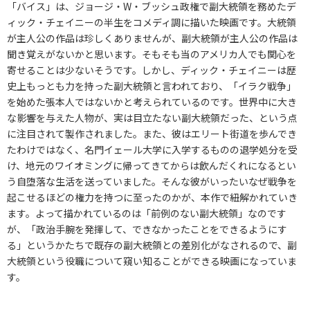
「バイス」は、ジョージ・W・ブッシュ政権で副大統領を務めたデ
ィック・チェイニーの半生をコメディ調に描いた映画です。大統領
が主人公の作品は珍しくありませんが、副大統領が主人公の作品は
聞き覚えがないかと思います。そもそも当のアメリカ人でも関心を
寄せることは少ないそうです。しかし、ディック・チェイニーは歴
史上もっとも力を持った副大統領と言われており、「イラク戦争」
を始めた張本人ではないかと考えられているのです。世界中に大き
な影響を与えた人物が、実は目立たない副大統領だった、という点
に注目されて製作されました。また、彼はエリート街道を歩んでき
たわけではなく、名門イェール大学に入学するものの退学処分を受
け、地元のワイオミングに帰ってきてからは飲んだくれになるとい
う自堕落な生活を送っていました。そんな彼がいったいなぜ戦争を
起こせるほどの権力を持つに至ったのかが、本作で紐解かれていき
ます。よって描かれているのは「前例のない副大統領」なのです
が、「政治手腕を発揮して、できなかったことをできるようにす
る」というかたちで既存の副大統領との差別化がなされるので、副
大統領という役職について窺い知ることができる映画になっていま
す。