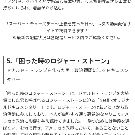
リング)は、オハイオ州予備選討論会の後、対立候補陣営から密会を
持ちかけられ、暗雲が立ち込む。
「スーパー・チューズデー～正義を売った日～」は次の動画配信サ
イトで視聴できます！
※最新の配信状況は各配信サービス内でご確認ください。
5.「困った時のロジャー・ストーン」
ドナルド・トランプを作った男！政治顧問に迫るドキュメン
タリー
「困った時のロジャー・ストーン」は、ドナルド・トランプを大統
領にした男と呼ばれるロジャー・ストーンに迫る「Netflixオリジナ
ルドキュメンタリー」です。ロジャー・ストーンは若いときから政
治活動に参加しており、本人が自称する通り悪党的なやり口でアメ
リカの政治に影響を与え続けてきました。「勝つためには手段を選
ばない」を地で行き、アメリカの政界において、あることないこと
を吹聴して対立相手を貶めるといった様々なネガティブキャンペー