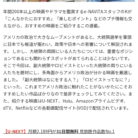
年間200本以上の映画やドラマを鑑賞するe-NAVITAスタッフのKが
「こんなかたにおすすめ」「楽しむポイント」などのプチ情報も交
えながら、おすすめの映画をご紹介するこの連載。
アメリカの政治で大きなムーブメントがあると、大統領選挙を筆頭
に日本でも報道が賑わい、政策や日本への影響について解説されま
す。 しかし、大統領の周囲にいる人たちについては、重要なポジシ
ョンであるにも関わらずスポットがあてられることは少ないです。
そこで今回は、副大統領やロビイストといった大統領の周りにいる
人たちを題材にし、多角面からアメリカ政治が分かる映画を厳選し
ました。「副大統領はなにをする人？」「ロビイストってなに？」
といった、これまでアメリカ政治に触れたことがないかたにこそお
すすめしたい作品ばかりなので是非チェックしてみてください。ま
た、紹介する映画はU-NEXT、Hulu、Amazonプライムビデオ、
dTV、Netflixなどの各動画配信サイト(VOD)で配信されています。
【U-NEXT】
月額2,189円が
31日間無料
見放題作品数No.1