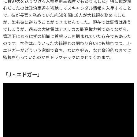
に脅迫状を送りつける人種差別主義者でもありました。特に彼が熱
心だったのは政治家達を盗聴してスキャンダル情報を入手すること
で、彼が長官を務めていた約50年間に8人が大統領を務めました
が、誰も彼に逆らうことができませんでした。現在では事情は違う
でしょうが、過去の大統領はアメリカの最高権力者でありながら、
管理下にあるはずの組織に首根っこを掴まれていた存在でもあった
のです。本作はこういった大統領との関わり合いにも触れつつ、J・
エドガーがどういう家庭で育ち、なにを好み、なぜ脅迫的なまでに
監視を行っていたのかをドラマチックに見せてくれます。
「J・エドガー」