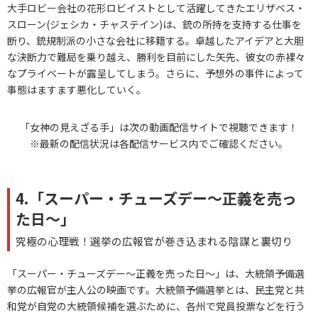
大手ロビー会社の花形ロビイストとして活躍してきたエリザベス・
スローン(ジェシカ・チャステイン)は、銃の所持を支持する仕事を
断り、銃規制派の小さな会社に移籍する。卓越したアイデアと大胆
な決断力で難局を乗り越え、勝利を目前にした矢先、彼女の赤裸々
なプライベートが露呈してしまう。さらに、予想外の事件によって
事態はますます悪化していく。
「女神の見えざる手」は次の動画配信サイトで視聴できます！
※最新の配信状況は各配信サービス内でご確認ください。
4.「スーパー・チューズデー～正義を売っ
た日～」
究極の心理戦！選挙の広報官が巻き込まれる陰謀と裏切り
「スーパー・チューズデー～正義を売った日～」は、大統領予備選
挙の広報官が主人公の映画です。大統領予備選挙とは、民主党と共
和党が自党の大統領候補を選ぶために、各州で党員投票などを行う