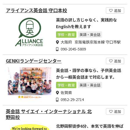
アライアンス英会話 守口本校
追加
英語の訳し方じゃなく、実践的な
Englishを教えます
学校・教育
英語・英会話
大阪府 京阪電鉄京阪本線 守口市駅
090-2045-5809
GENKIランゲージセンター
追加
英会話・語学の事なら、子供英会話
から一般英会話まで対応します。
学校・教育
英語・英会話
佐賀県
0952-29-2714
英会話 サイエイ・インターナショナル 北
追加
野田校
北野田駅徒歩6分、本気で英語を伸ば