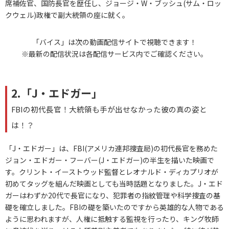
席補佐官、国防長官を歴任し、ジョージ・W・ブッシュ(サム・ロッ
クウェル)政権で副大統領の座に就く。
「バイス」は次の動画配信サイトで視聴できます！
※最新の配信状況は各配信サービス内でご確認ください。
2.「J・エドガー」
FBIの初代長官！大統領も手が出せなかった彼の真の姿と
は！？
「J・エドガー」は、FBI(アメリカ連邦捜査局)の初代長官を務めた
ジョン・エドガー・フーバー(J・エドガー)の半生を描いた映画で
す。クリント・イーストウッド監督とレオナルド・ディカプリオが
初めてタッグを組んだ映画としても当時話題となりました。J・エド
ガーはわずか20代で長官になり、犯罪者の指紋管理や科学捜査の基
礎を確立しました。FBIの礎を築いたのですから英雄的な人物である
ように思われますが、人権に抵触する監視を行ったり、キング牧師