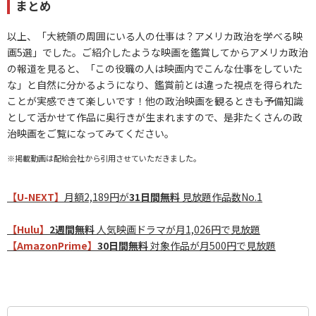
まとめ
以上、「大統領の周囲にいる人の仕事は？アメリカ政治を学べる映
画5選」でした。ご紹介したような映画を鑑賞してからアメリカ政治
の報道を見ると、「この役職の人は映画内でこんな仕事をしていた
な」と自然に分かるようになり、鑑賞前とは違った視点を得られた
ことが実感できて楽しいです！他の政治映画を観るときも予備知識
として活かせて作品に奥行きが生まれますので、是非たくさんの政
治映画をご覧になってみてください。
※掲載動画は配給会社から引用させていただきました。
【U-NEXT】
月額2,189円が
31日間無料
見放題作品数No.1
【Hulu】
2週間無料
人気映画ドラマが月1,026円で見放題
【AmazonPrime】
30日間無料
対象作品が月500円で見放題