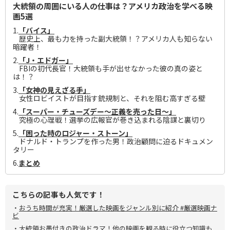
大統領の周囲にいる人の仕事は？アメリカ政治を学べる映
画5選
1.
「バイス」
歴史上、最も力を持った副大統領！？アメリカ人も知らない
暗躍者！
2.
「J・エドガー」
FBIの初代長官！大統領も手が出せなかった彼の真の姿と
は！？
3.
「女神の見えざる手」
女性ロビイストが目指す銃規制と、それを阻む高すぎる壁
4.
「スーパー・チューズデー～正義を売った日～」
究極の心理戦！選挙の広報官が巻き込まれる陰謀と裏切り
5.
「困った時のロジャー・ストーン」
ドナルド・トランプを作った男！政治顧問に迫るドキュメン
タリー
6.
まとめ
こちらの記事も人気です！
・
おうち時間が充実！厳選した映画をジャンル別に紹介 #厳選映画ナ
ビ
・
大統領お墨付きの政治ドラマ！他の映画を観る時に役立つ知識も