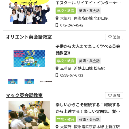
すスクール サイエイ・インターナシ
ョナル
学校・教育
英語・英会話
大阪府 南海高野線 北野田駅
072-247-4542
オリエント英会話教室
追加
子供から大人まで楽しく学べる英会
話教室!!
学校・教育
英語・英会話
三重県 近鉄山田線 松阪駅
0598-67-6733
マック英会話教室
追加
楽しいからこそ継続する！継続する
から上達する！楽しい雰囲気、質の
高いレッスン。
学校・教育
英語・英会話
大阪府 阪急電鉄京都本線 上新庄駅