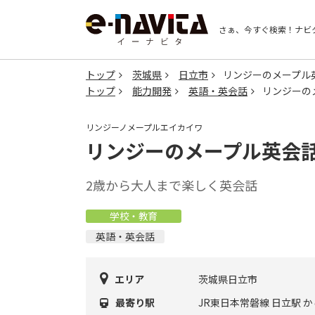
さぁ、今すぐ検索！
ナビ
トップ
茨城県
日立市
リンジーのメープル
トップ
能力開発
英語・英会話
リンジーの
リンジーノメープルエイカイワ
リンジーのメープル英会
2歳から大人まで楽しく英会話
学校・教育
英語・英会話
エリア
茨城県日立市
最寄り駅
JR東日本常磐線 日立駅 