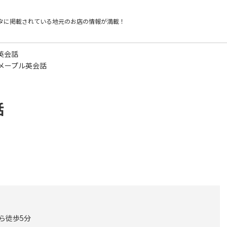
タに掲載されている
地元のお店の情報が満載！
英会話
メープル英会話
話
から徒歩5分