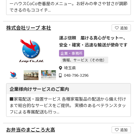
ーハウスCoCo壱番屋のメニュー。お好みの辛さや甘さが調節
できるのもココイチ...
株式会社リープ 本社
追加
運ぶ信頼 届ける真心がモットー、
安全・確実・迅速な輸送が使命です
企業・事務所
情報、サービス（その他）
埼玉県
048-796-3296
企業様向けサービスのご案内
■家電配送・設置サービス 各種家電製品の配送から備え付け
まで総合的なサービスをご提供。 実績のあるベテランスタッ
フによる専属配送も行っ...
お弁当のまごころ大髙
追加