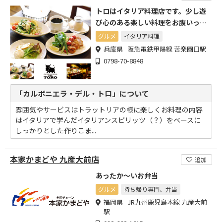
トロはイタリア料理店です。少し遊
び心のある楽しい料理をお腹いっぱ
い召し上がって下さい
グルメ
イタリア料理
兵庫県 阪急電鉄甲陽線 苦楽園口駅
0798-70-8848
「カルボニエラ・デル・トロ」について
雰囲気やサービスはトラットリアの様に楽しくお料理の内容
はイタリアで学んだイタリアンスピリッツ（？）をベースに
しっかりとした作りこま...
本家かまどや 九産大前店
追加
あったか～いお弁当
グルメ
持ち帰り専門、弁当
福岡県 JR九州鹿児島本線 九産大前
駅