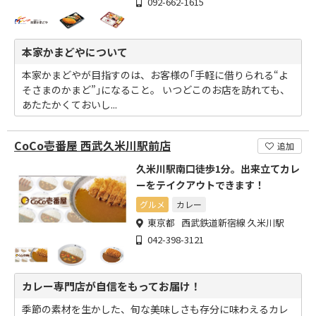
092-662-1615
本家かまどやについて
本家かまどやが目指すのは、お客様の｢手軽に借りられる“よ
そさまのかまど”｣になること。 いつどこのお店を訪れても、
あたたかくておいし...
CoCo壱番屋 西武久米川駅前店
追加
久米川駅南口徒歩1分。出来立てカレ
ーをテイクアウトできます！
グルメ
カレー
東京都 西武鉄道新宿線 久米川駅
042-398-3121
カレー専門店が自信をもってお届け！
季節の素材を生かした、旬な美味しさも存分に味わえるカレ