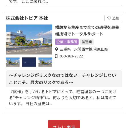
です。 ここに来れば...
株式会社トピア 本社
追加
構想から生産まで全ての過程を最先
端技術でトータルサポート
企業・事務所
製造業
三重県 JR関西本線 河原田駅
059-383-7322
～チャレンジがリスクなのではない。チャレンジしない
ことこそ、最大のリスクである～
『試作』を手がけるトピアにとって、経営理念の一つに掲げ
る“チャレンジ精神”は、何よりも大切であると、私は考えて
います。 当社の歴史は...
さらに表示