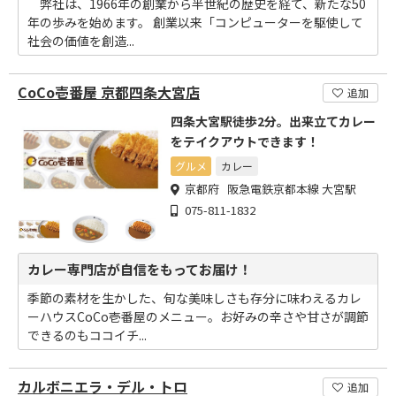
弊社は、1966年の創業から半世紀の歴史を経て、新たな50
年の歩みを始めます。 創業以来「コンピューターを駆使して
社会の価値を創造...
CoCo壱番屋 京都四条大宮店
追加
四条大宮駅徒歩2分。出来立てカレー
をテイクアウトできます！
グルメ
カレー
京都府 阪急電鉄京都本線 大宮駅
075-811-1832
カレー専門店が自信をもってお届け！
季節の素材を生かした、旬な美味しさも存分に味わえるカレ
ーハウスCoCo壱番屋のメニュー。お好みの辛さや甘さが調節
できるのもココイチ...
カルボニエラ・デル・トロ
追加