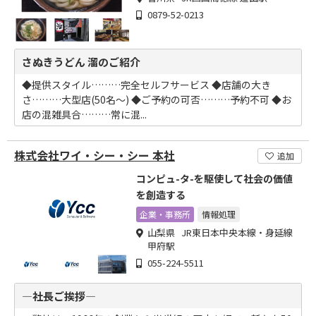
0879-52-0213
さぬきうどん 溜のご紹介
◆提供スタイル………完全セルフサービス ◆店舗の大き
さ………大型店(50名～) ◆ご予約の可否………予約不可 ◆お
店の混雑具合………常に混...
株式会社ワイ・シー・シー 本社
追加
コンピュ-タ-を駆使して社会の価値
を創造する
企業・事務所
情報処理
山梨県 JR東日本中央本線・身延線
甲府駅
055-224-5511
―社長ご挨拶―