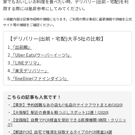
家でもおいしいお料理を食べたい時、デリバリー(出前・宅配)を利
用する際には是非参考にしてみてください。
※掲載内容は記事作成時の情報になります。ご利用の際は事前に最新情報や詳細を公式
サイト等の情報をご確認ください。
【デリバリー(出前・宅配)大手5社の比較】
1.
「出前館」
2.
「Uber Eats(ウーバーイーツ)」
3.
「LINEデリマ」
4.
「楽天デリバリー」
5.
「fineDine(ファインダイン)」
こちらの記事も人気です！
・
【東京】予約困難なあの店も!?名店のテイクアウトまとめ(2020)
・
【大阪駅】駅近の食事＆暇つぶしスポット12選！(2020)
・
【全国版】自費でPCR検査を受診できる医療機関 (病院・クリニッ
ク)
・
【郵送PCR】自宅で唾液を採取するタイプのPCR検査24選