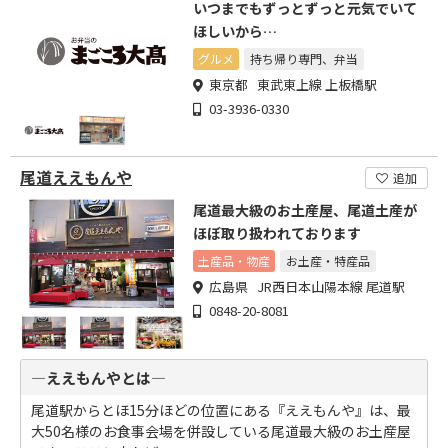
いつまでもずっとずっと元気でいて
ほしいから…
グルメ
持ち帰り専門、弁当
東京都 東武東上線 上板橋駅
03-3936-0330
尾道ええもんや
追加
尾道最大級のお土産屋、尾道土産が
ほぼ取り扱われております
土産品・物産
お土産・特産品
広島県 JR西日本山陽本線 尾道駅
0848-20-8081
―ええもんやとは―
尾道駅からとほ15分ほどの位置にある『ええもんや』は、最
大50名様のお食事会場を併設している尾道最大級のお土産屋