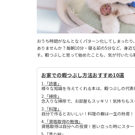
おうち時間がなんとなくパターン化してしまったり
ありませんか？毎朝10分・寝る前の5分など、身
す。暇つぶしと思って始めたことも、気が付いたら
お家での暇つぶし方法おすすめ10選
1.
「読書」
様々な知識を与えてくれる本は、暇つぶしの代表
2.
「掃除」
念入りな掃除で、お部屋もスッキリ！気持ちもス
3.
「料理」
自分で作るとおいしい！料理の腕は一生の財産！
4.
「資格取得の勉強」
資格取得は自分への投資！思い立った時にスター
5.
「塗り絵」