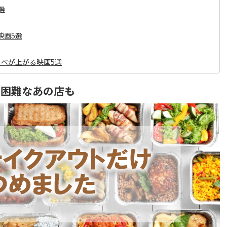
選
映画5選
ベが上がる映画5選
約困難なあの店も