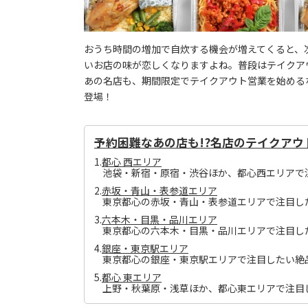
おうち時間の増加で自炊する機会が増えてくると、
いお店の味が恋しくなりますよね。普段はテイクア
あの名店も、期間限定でテイクアウト営業を始める
登場！
予約困難なあの店も!?名店のテイクアウ
1.
都心 西エリア
池袋・新宿・原宿・渋谷ほか、都心西エリアで
2.
赤坂・青山・表参道エリア
東京都心の赤坂・青山・表参道エリアで注目し
3.
六本木・目黒・品川エリア
東京都心の六本木・目黒・品川エリアで注目し
4.
銀座・東京駅エリア
東京都心の銀座・東京駅エリアで注目したい絶
5.
都心 東エリア
上野・秋葉原・浅草ほか、都心東エリアで注目