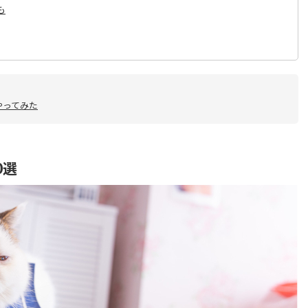
も
やってみた
0選