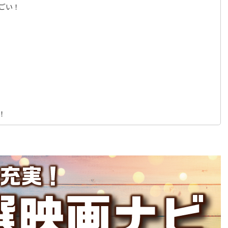
ごい！
！