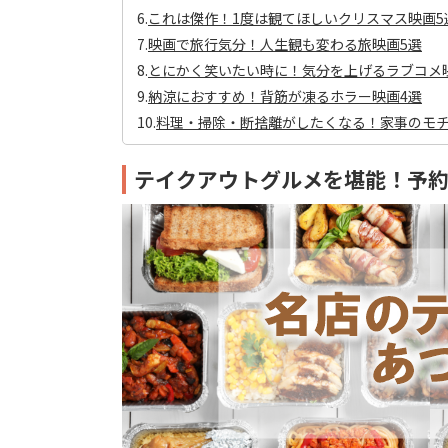
6.
これは傑作！1度は観てほしいクリスマス映画5
7.
映画で旅行気分！人生観も変わる旅映画5選
8.
とにかく笑いたい時に！気分を上げるラブコメ
9.
納涼におすすめ！背筋が凍るホラー映画4選
10.
料理・掃除・断捨離がしたくなる！家事のモチ
テイクアウトグルメを堪能！予