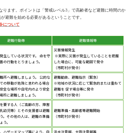
なります。ポイントは「警戒レベル3」で高齢者など避難に時間のか
員が避難を始める必要があるということです。
令について
避難行動等
避難情報等
災害情報発生
発生している状況です。 命を守
※実際に災害が発生していることを把握
善の行動をとりましょう。
した場合に、可能な範囲で発令
（市町村が発令）
難所へ避難しましょう。 公的な
避難勧告、避難指示（緊急）
での移動が危険と思われる場合
※地域の状況に応じて緊急的または重ねて
安全な場所や自宅内のより安全
避難を 促す場合等に発令
場所に避難しましょう。
（市町村が発令）
を要する人（ご高齢の方、障害
乳幼児等）とその支援者は避難
避難準備・高齢者等避難開始
う。その他の人は、避難の準備
（市町村が発令）
ょう。
、ハザードマップ等により、自
洪水注意報、大雨注意報等