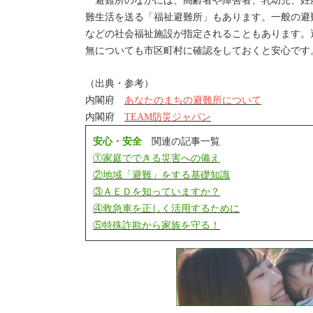
避難所のなかには、高齢者や障害者、乳幼児、妊
難生活を送る「福祉避難所」もあります。一般の避
などの社会福祉施設が指定されることもあります。
無についても市区町村に確認をしておくと安心です
（出典・参考）
内閣府
あなたのまちの避難所について
内閣府
TEAM防災ジャパン
安心・安全
関連の記事一覧
①家庭でできる災害への備え
②地域「避難」をする基礎知識
③ＡＥＤを知っていますか？
④救急車を正しく活用するために
⑤特殊詐欺から家族を守る！