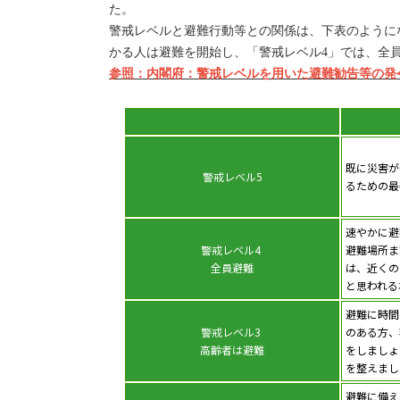
た。
警戒レベルと避難行動等との関係は、下表のように
かる人は避難を開始し、「警戒レベル4」では、全
参照：内閣府：警戒レベルを用いた避難勧告等の発
既に災害が
警戒レベル5
るための最
速やかに避
警戒レベル4
避難場所ま
全員避難
は、近くの
と思われる
避難に時間
警戒レベル3
のある方、
高齢者は避難
をしましょ
を整えまし
避難に備え