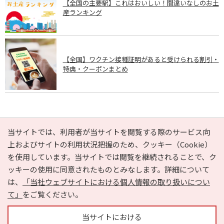
【全国の主要駅】これはおいしい！間違いなしのお土
産ランキング
【全国】ワクチン接種証明があると受けられる割引・
特典・クーポンまとめ
PAGE TOP
当サイトでは、利用者が当サイトを閲覧する際のサービス向
上およびサイトの利用状況把握のため、クッキー（Cookie）
を使用しています。当サイトでは閲覧を継続されることで、ク
e-NAVITA（イーナビタ）とは？
お気に入り
ヘルプ
ッキーの使用に同意されたものとみなします。詳細について
利用規約
個人情報の取り扱いについて
運営会社
は、
「当社ウェブサイトにおける個人情報の取り扱いについ
サイトマップ
広告掲載に関するお問い合わせ
て」
をご覧ください。
サイトの内容に関するお問い合わせ
当サイトにおける