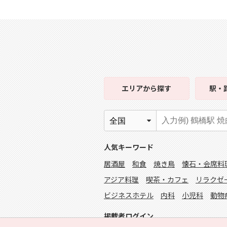
エリア
から探す
駅・
人気キーワード
居酒屋
和食
焼き鳥
懐石・会席料
アジア料理
喫茶・カフェ
リラクゼ
ビジネスホテル
内科
小児科
動物
掲載者ログイン