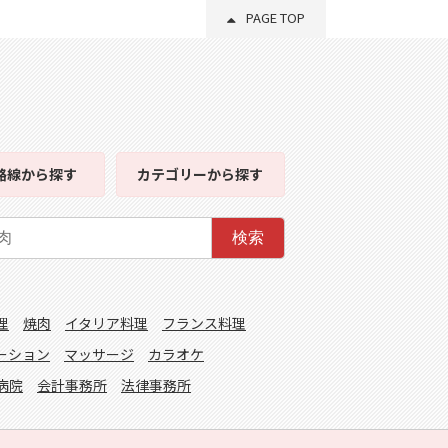
PAGE TOP
路線
から探す
カテゴリー
から探す
検索
理
焼肉
イタリア料理
フランス料理
ーション
マッサージ
カラオケ
病院
会計事務所
法律事務所