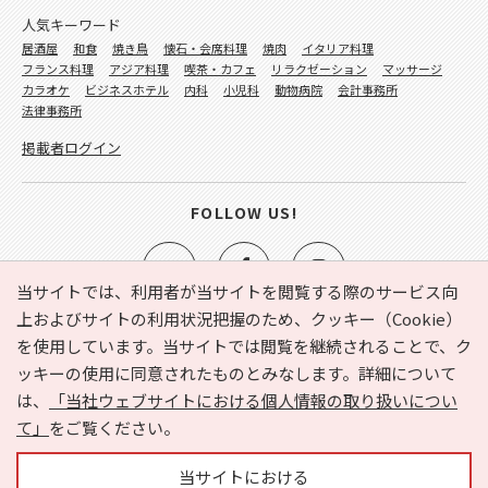
人気キーワード
居酒屋
和食
焼き鳥
懐石・会席料理
焼肉
イタリア料理
フランス料理
アジア料理
喫茶・カフェ
リラクゼーション
マッサージ
カラオケ
ビジネスホテル
内科
小児科
動物病院
会計事務所
法律事務所
掲載者ログイン
FOLLOW US!
当サイトでは、利用者が当サイトを閲覧する際のサービス向
上およびサイトの利用状況把握のため、クッキー（Cookie）
を使用しています。当サイトでは閲覧を継続されることで、ク
e-NAVITA（イーナビタ）とは？
お気に入り
ヘルプ
ッキーの使用に同意されたものとみなします。詳細について
利用規約
個人情報の取り扱いについて
運営会社
は、
「当社ウェブサイトにおける個人情報の取り扱いについ
サイトマップ
広告掲載に関するお問い合わせ
て」
をご覧ください。
サイトの内容に関するお問い合わせ
当サイトにおける