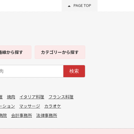
PAGE TOP
路線
から探す
カテゴリー
から探す
検索
理
焼肉
イタリア料理
フランス料理
ーション
マッサージ
カラオケ
病院
会計事務所
法律事務所