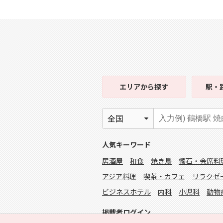
エリア
から探す
駅・
人気キーワード
居酒屋
和食
焼き鳥
懐石・会席料
アジア料理
喫茶・カフェ
リラクゼ
ビジネスホテル
内科
小児科
動物
掲載者ログイン