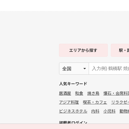
エリア
から探す
駅・
人気キーワード
居酒屋
和食
焼き鳥
懐石・会席料
アジア料理
喫茶・カフェ
リラクゼ
ビジネスホテル
内科
小児科
動物
掲載者ログイン