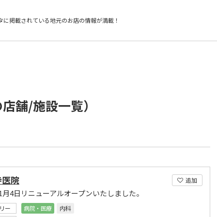
タに掲載されている
地元のお店の情報が満載！
の店舗/施設一覧）
寺医院
追加
2年1月4日リニューアルオープンいたしました。
リー
病院・医療
内科