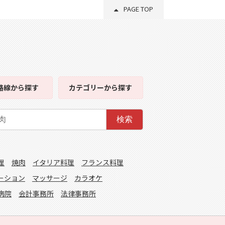
PAGE TOP
路線
から探す
カテゴリー
から探す
検索
理
焼肉
イタリア料理
フランス料理
ーション
マッサージ
カラオケ
病院
会計事務所
法律事務所