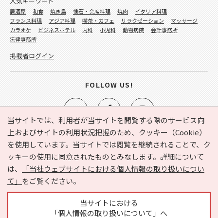
人気キーワード
居酒屋
和食
焼き鳥
懐石・会席料理
焼肉
イタリア料理
フランス料理
アジア料理
喫茶・カフェ
リラクゼーション
マッサージ
カラオケ
ビジネスホテル
内科
小児科
動物病院
会計事務所
法律事務所
掲載者ログイン
FOLLOW US!
当サイトでは、利用者が当サイトを閲覧する際のサービス向
上およびサイトの利用状況把握のため、クッキー（Cookie）
を使用しています。当サイトでは閲覧を継続されることで、ク
e-NAVITA（イーナビタ）とは？
お気に入り
ヘルプ
ッキーの使用に同意されたものとみなします。詳細について
利用規約
個人情報の取り扱いについて
運営会社
は、
「当社ウェブサイトにおける個人情報の取り扱いについ
サイトマップ
広告掲載に関するお問い合わせ
て」
をご覧ください。
サイトの内容に関するお問い合わせ
当サイトにおける
「個人情報の取り扱いについて」へ